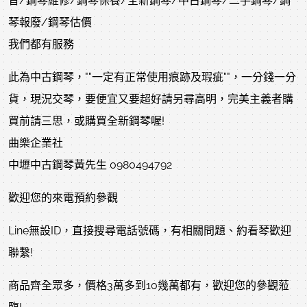
音/鋼琴維修/鋼琴保養/全新鋼琴/中古鋼琴/二手鋼琴/鋼
琴報廢/鋼琴估價
我們都有服務
此為中古鋼琴，""一定有正常使用痕跡及瑕疵""，一分錢一分
貨，現況交琴，要便宜又要超好請另尋高明，完美主義者購
買前請三思，或購買全新鋼琴喔!
曲樂企業社
中壢中古鋼琴黃先生 0980494792
歡迎您的來電預約參觀
Line無設ID，直接搜尋電話號碼，有相關問題、約看琴歡迎
聯繫!
商品齊全眾多，價格3萬多到10幾萬都有，歡迎您的參觀蒞