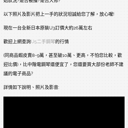
始狀況?是否被撞?是否大修?
以下照片及影片把上一手的狀況坦誠給您了解，放心喔!
現在一台全新日本原裝U3訂價大約26萬左右
歡迎上網查詢
U5二手鋼琴
的行情
(
同商品蝦皮賣8~9萬，甚至破10萬、更高，不怕您比較，歡
迎比價
)，比中階電鋼琴還便宜了，您還要買大部份老師不建
議的電子商品?
詳情如下說明、照片及影音: