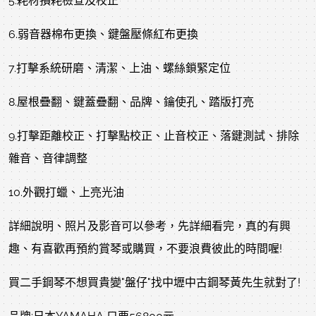
5.耗材損耗檢查及校正
6.弱音器棉布更換、鍵盤壓條紅布更換
7.打擊系統研磨、清潔、上油、螺絲鎖緊定位
8.屋根疊翻、鍵蓋疊翻、品牌、鑰使孔、踏版打亮
9.打擊距離校正、打擊點校正、止音校正、落鍵測試、排除
雜音、音律調整
10.外觀打蠟、上亮光油
詳細說明、照片及影音可以參考，先詳細看完，真的有興
趣、有喜歡再預約賞琴或購買，不要浪費彼此的時間喔!
買二手鋼琴不想買貴變"盤仔"找中壢中古鋼琴黃先生就對了!