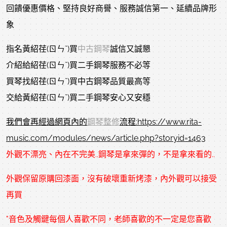
回饋優惠價格、堅持良好商譽、服務誠信第一、延續品牌形
象
指名黃紹荏(ㄖㄣˇ)買
中古鋼琴
誠信又誠懇
介紹給紹荏(ㄖㄣˇ)買二手鋼琴服務不必等
買琴找紹荏(ㄖㄣˇ)買中古鋼琴品質最高等
交給黃紹荏(ㄖㄣˇ)買二手鋼琴安心又安穩
我們會再經過網頁內的
鋼琴整修
流程:https://www.rita-
music.com/modules/news/article.php?storyid=1463
外觀不漂亮、內在不完美..鋼琴是拿來彈的，不是拿來看的..
外觀保留原購回漆面，沒有破壞重新烤漆，內外觀可以接受
再買
"音色及觸鍵每個人喜歡不同，老師喜歡的不一定是您喜歡