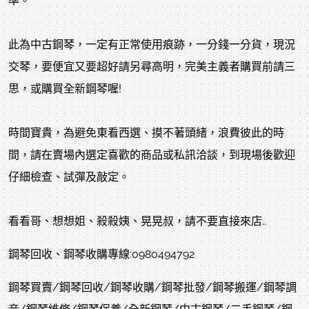
準。
此為中古鋼琴，一定有正常使用痕跡，一分錢一分貨，現況
交琴，要便宜又要超好請另尋高明，完美主義者購買前請三
思，或購買全新鋼琴喔!
時間寶貴，為避免東看西選、摸不著頭緒，浪費彼此的時
間，請在賣場內選定喜歡的商品或私訊洽談，到現場後歡迎
仔細檢查、試彈及敲定。
看看哥、想想姐、殺殺姨、晃晃叔，請不要直接來店..
鋼琴回收、鋼琴收購專線:0980494792
鋼琴買賣/鋼琴回收/鋼琴收購/鋼琴批發/鋼琴搬運/鋼琴調