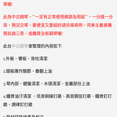
琴喔!
此為
中古鋼琴
，""一定有正常使用痕跡及瑕疵""，一分錢一分
貨，現況交琴，要便宜又要超好請另尋高明，完美主義者購
買前請三思，或購買全新鋼琴喔!
此台
中古鋼琴
會整理的內容如下:
1.外裝、響板、背柱清潔
2.踏板運作關節、疊翻上油
3.琴內部、鍵盤清潔、木頭清潔、金屬部份上油
4.鐵骨油汙清潔 、低音銅線打磨、高音鋼弦打磨、鐵骨釘打
磨、調律釘打磨