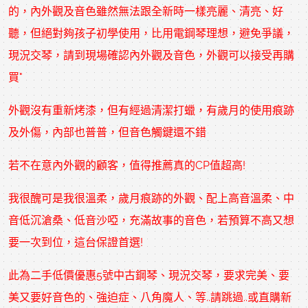
的，內外觀及音色雖然無法跟全新時一樣亮麗、清亮、好
聽，但絕對夠孩子初學使用，比用電鋼琴理想，避免爭議，
現況交琴，請到現場確認內外觀及音色，外觀可以接受再購
買"
外觀沒有重新烤漆，但有經過清潔打蠟，有歲月的使用痕跡
及外傷，內部也普普，但音色觸鍵還不錯
若不在意內外觀的顧客，值得推薦真的CP值超高!
我很醜可是我很溫柔，歲月痕跡的外觀、配上高音溫柔、中
音低沉滄桑、低音沙啞，充滿故事的音色，若預算不高又想
要一次到位，這台保證首選!
此為二手低價優惠5號
中古鋼琴
、現況交琴，要求完美、要
美又要好音色的、強迫症、八角魔人、等..請跳過..或直購新