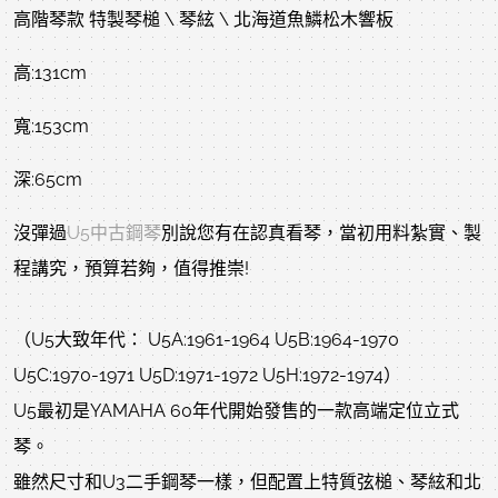
高階琴款 特製琴槌 \ 琴絃 \ 北海道魚鱗松木響板
高:131cm
寬:153cm
深:65cm
沒彈過
U5中古鋼琴
別說您有在認真看琴，當初用料紮實、製
程講究，預算若夠，值得推崇!
（U5大致年代： U5A:1961-1964 U5B:1964-1970
U5C:1970-1971 U5D:1971-1972 U5H:1972-1974）
U5最初是YAMAHA 60年代開始發售的一款高端定位立式
琴。
雖然尺寸和U3二手鋼琴一樣，但配置上特質弦槌、琴絃和北