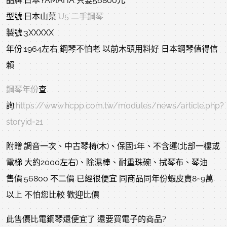
品牌:日本YAMAHA 只要56800元
型號:日本山葉
U5 二手鋼琴
製號:3XXXXX
年份:1964左右 鋼琴不怕老 以前木頭用料好 日本鋼琴值得信
賴
鋼琴年份
查
詢:
https://www.hcpp.com.tw/modules/news/article.php?
storyid=21
附贈:調音一次、中古琴椅(木)、保固1年、不含運(北部一樓或
電梯 大約2000左右)、除濕棒、耐重珠碗、拭琴布、琴油
售價:56800 不二價 已經很便宜 同商品同年份蝦皮賣8~9萬
以上 不怕您比較 歡迎比價
此售價比電鋼琴還便宜了 還要買電子的商品?