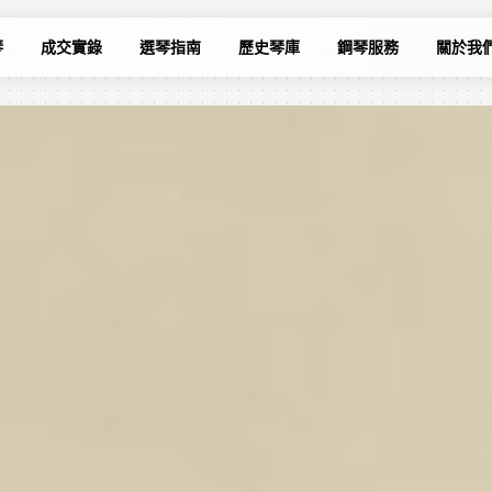
琴
成交實錄
選琴指南
歷史琴庫
鋼琴服務
關於我