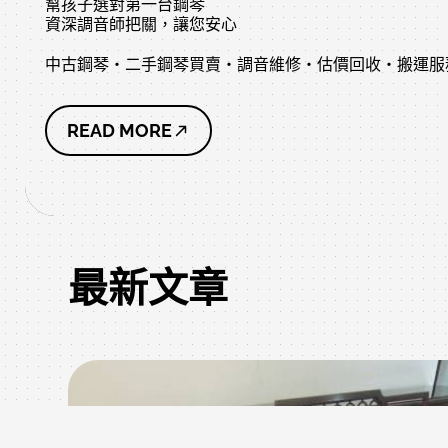
幫孩子選對第一台鋼琴
資深調音師把關，讓您安心
中古鋼琴・二手鋼琴買賣・調音維修・估價回收・搬運服
READ MORE
最新文章