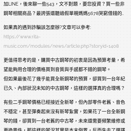
加LINE，後來聊一些543，文不對題，要您投資？買一些非
鋼琴相關商品？最誇張還聽過假單親媽媽5678哭窮借錢的..
如果真的遇到詐騙該怎麼辦?文章可以參考:
https://www.rita-
music.com/modules/news/article.php?storyid=1408
更值得思考的是，購買中古鋼琴的初衷是因為預算考量，希
望能夠用合理的價格買到音質與手感都不錯的鋼琴。
但如果最後花了幾乎能買全新鋼琴的預算，卻買到一台年紀
已久、內部狀況未知的中古鋼琴，這樣的選擇真的合理嗎？
有些二手鋼琴價格已經接近全新琴，但內部零件老舊、音色
不穩定，甚至彈奏起來沒有新琴紮實，如果花了一台全新鋼
琴的錢，卻買到一台老舊的中古琴，未來還需要頻繁維修或
更換零件，那這樣的琴況其實是本末倒置，反而失去了選擇