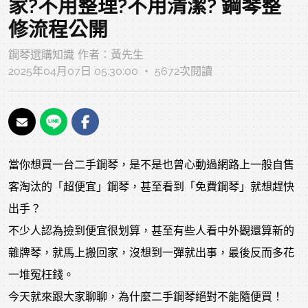
家?不用整理?不用清潔? 鋼琴整
修流程公開
鋼琴選購知識
作者：
黃先生
2025年04月07日 05:30:00 ‧ 5672次閱讀
當你想買一台二手鋼琴，是不是也曾心動過網路上一般自售
客淘汰的「超便宜」鋼琴，甚至看到「免費鋼琴」就想趕快
出手？
不少人認為撿到便宜很划算，甚至有些人看中外觀還算新的
雜牌琴，就馬上搬回家，沒想到一彈就出事，最後反而多花
一堆冤枉錢。
今天就來跟大家聊聊，為什麼二手鋼琴絕對不能隨便買！