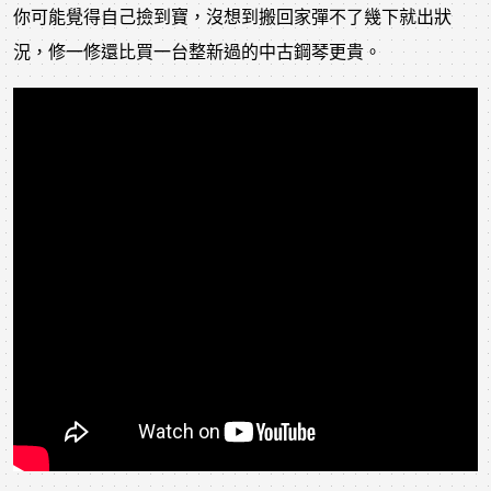
你可能覺得自己撿到寶，沒想到搬回家彈不了幾下就出狀
況，修一修還比買一台整新過的中古鋼琴更貴。