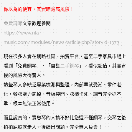
你以為的便宜，其實暗藏高風險！
免費鋼琴
文章歡迎參閱:
https://www.rita-
music.com/modules/news/article.php?storyid=1373
現在很多人會在網路社團、拍賣平台，甚至二手家具市場上
看到「免費鋼琴」、「自售
二手鋼琴
」，看似超值，其實背
後的風險大得驚人。
這些琴大多缺乏專業檢測與整理，內部早就受潮、零件老
化，琴弦張力跑掉、音板裂開、弦槌卡死、調音完全抓不
準，根本無法正常使用。
而且說真的，賣您琴的人搞不好比您還不懂鋼琴，交琴之後
拍拍屁股就走人，後續出問題，完全無人負責！