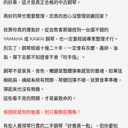
的好車，這才是真正合格的中古鋼琴。
再好的琴也需要整理，您真的放心沒整理就搬回家？
就算你真的運氣好，從自售客那邊撿到一台還不錯的
YAMAHA 或 KAWAI 鋼琴，也一定要經過專業整理才行。
別忘了，鋼琴經過十幾二十年，一定會有灰塵、蟲卵、油
垢，彈下去都不知道會不會「咬手指」。
鋼琴不是家具，音色、觸鍵是整體彈奏感受的靈魂，如果弦
槌耗損、擒縱系統有問題、琴鍵回彈不順，就算音準準確，
彈起來也沒有樂趣。
這些看不見的問題，才是最致命的。
保固就是你的後盾，別只看眼前價格！
有些人覺得琴行賣的二手鋼琴「好像貴一點」，但你要知