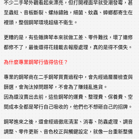
不少二手琴外觀看起來漂亮，但打開裡面早就受潮發霉，甚
至蟲蛀、音板斷裂、螺絲鏽蝕，細菌、蚊蟲、蟑螂都寄生在
裡頭，整個鋼琴環境超級不衛生。
更糟的是，有些雜牌琴本來就做工差、零件難找，壞了連修
都修不了，最後還得花錢載去報廢處理，真的是得不償失。
為什麼專業鋼琴行值得信任？
專業的鋼琴商在二手鋼琴買賣過程中，會先經過層層檢查與
篩選，會淘汰掉問題琴，不會為了賺錢亂進貨。
因為還沒賣出去前，這些鋼琴的運費、整理費、保養費、空
間成本全都是琴行自己吸收的，他們也不想砸自己的招牌。
鋼琴進來之後，還會經過徹底清潔、消毒、防蟲處理、調音
調整、零件更新、音色校正與觸鍵設定，就像一台重新整備