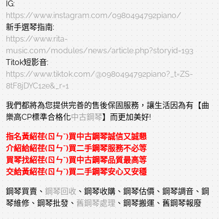
IG:
https://www.instagram.com/0980494792piano/
新手選琴指南:
https://www.rita-
music.com/modules/news/article.php?storyid=193
Titok短影音:
https://www.tiktok.com/@0980494792piano?_t=ZS-
8tF8jDYC12e&_r=1
我們都將為您提供完善的售後保固服務，讓生活因為有【曲
樂高CP標準合格化
中古鋼琴
】而更加美好! 
指名黃紹荏(ㄖㄣˇ)買
中古鋼琴
誠信又誠懇
介紹給紹荏(ㄖㄣˇ)買
二手鋼琴
服務不必等
買琴找紹荏(ㄖㄣˇ)買
中古鋼琴
品質最高等
交給黃紹荏(ㄖㄣˇ)買
二手鋼琴
安心又安穩
鋼琴買賣、
鋼琴回收
、鋼琴收購、鋼琴估價、鋼琴調音、鋼
琴維修、鋼琴批發、
舊鋼琴處理
、鋼琴搬運、舊鋼琴報廢