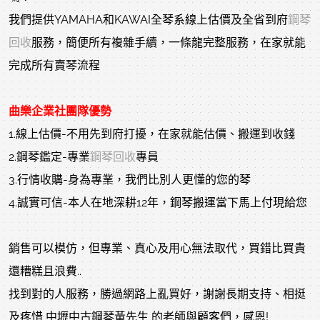
我們提供YAMAHA和KAWAI全琴系線上估價及全省到府
鋼琴
回收
服務，簡便所有複雜手續，一條龍完整服務，在家就能
完成所有賣琴流程
曲樂企業社團隊優勢
1.線上估價-不用先到府打擾，在家就能估價、搬運到收錢
2.鋼琴鑑定-專業
鋼琴回收
專員
3.行情收購-身為專業，我們比別人更懂的您的琴
4.誠實可信-本人在地深耕12年，鋼琴搬運當下馬上付現給您
銷售可以模仿，但專業、真心及用心無法取代，買錯比買貴
還糟糕且浪費..
找到對的人服務，勝過網路上亂買好，謝謝長期支持、相挺
及疼惜 中壢中古鋼琴黃先生 的老師與顧客們，感恩!