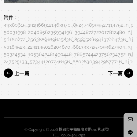
附件：
49380615_1919669121463970_8524748099527114752_n.jpg
50031998_2040856235994196_3944872722017812480_n.jp
50160272_2503889169625836_8599581694137204736_n.jp
50184523_2241145026204870_6813337257093627904_n.jp
50324534_1053642481490448_7865744423756234752_n.jp
247525133_573441207246156_680283039429877716_n.jpg
上一篇
下一篇
© Copyright © 2026 桃園市平鎮區廣泰路210巷46號
TEL :
0980-494-792