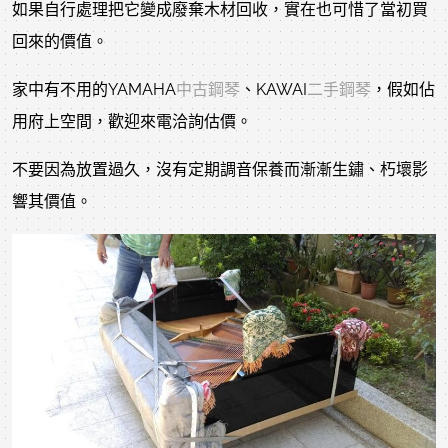
如果自行處理把它變成廢棄木材回收，實在也可惜了當初買
回來的價值。
家中有不用的YAMAHA
中古鋼琴
、KAWAI
二手鋼琴
，假如佔
用府上空間，歡迎來電洽詢估價。
不要因為放置過久，沒有定期調音保養而漸漸生鏽、朽壞影
響其價值。