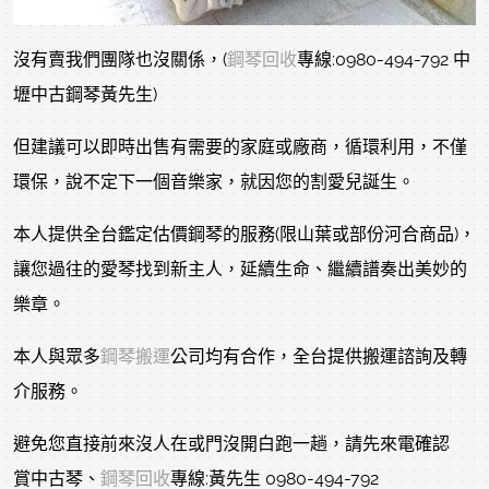
沒有賣我們團隊也沒關係，(
鋼琴回收
專線:0980-494-792 中
壢中古鋼琴黃先生)
但建議可以即時出售有需要的家庭或廠商，循環利用，不僅
環保，說不定下一個音樂家，就因您的割愛兒誕生。
本人提供全台鑑定估價鋼琴的服務(限山葉或部份河合商品)，
讓您過往的愛琴找到新主人，延續生命、繼續譜奏出美妙的
樂章。
本人與眾多
鋼琴搬運
公司均有合作，全台提供搬運諮詢及轉
介服務。
避免您直接前來沒人在或門沒開白跑一趟，請先來電確認
賞中古琴、
鋼琴回收
專線:黃先生 0980-494-792