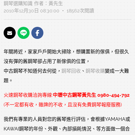
鋼琴選購知識
作者：
黃先生
2010年12月30日 08:30:00 ‧ 18562次閱讀
年關將近，家家戶戶開始大掃除，想購置新的傢俱，但很久
沒有彈的舊鋼琴卻占用了新傢俱的位置，
中古鋼琴不知道何去何從，
鋼琴回收
、
鋼琴收購
變成一大難
題。
火速鋼琴收購洽詢專線:
中壢中古鋼琴黃先生 0980-494-792
(不一定都有收，雜牌的不收，且沒有免費鋼琴報廢服務
)
我們有專業的人員對您的舊琴進行評估，會根據YAMAHA或
KAWAI鋼琴的年份、外觀、內部損耗情況、等方面做一個合