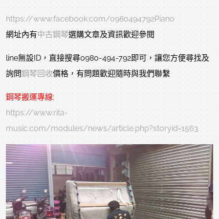
https://www.facebook.com/0980494792Piano
網址內有
中古鋼琴
選購文章及資訊歡迎參閱
line無設ID，直接搜尋0980-494-792即可，讓您方便尋找及
詢問
鋼琴回收
價格，有問題歡迎隨時與我們聯繫
鋼琴搬運
專線:
https://www.rita-
music.com/modules/news/article.php?storyid=1563