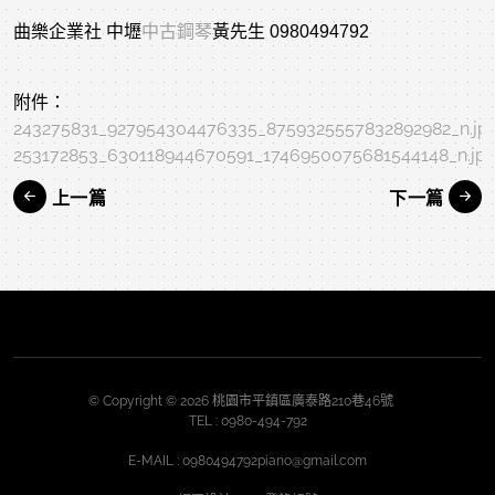
曲樂企業社 中壢
中古鋼琴
黃先生 0980494792
附件：
243275831_927954304476335_8759325557832892982_n.jp
253172853_630118944670591_1746950075681544148_n.jp
上一篇
下一篇
© Copyright © 2026 桃園市平鎮區廣泰路210巷46號
TEL :
0980-494-792
E-MAIL :
0980494792piano@gmail.com