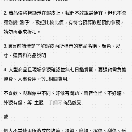
2. 商品價格皆顯示在蝦皮上，我們不敢說最便宜，但也不會
讓您變"盤仔"，歡迎比較比價，有符合預算歡迎預約參觀，
請勿再要求折扣。
3.購買前請清楚了解蝦皮內所標示的商品名稱、顏色、尺
寸、運費和商品說明
4. 大型商品且現場參觀確認並無七日鑑賞期，要退貨需負擔
運費、人事費用，等..相關費用..
不喜歡、與想像中不同、好像有問題、聲音怪怪、不好聽、
外觀有傷、等..主觀
二手鋼琴
商品感受
或
個人不當使用所造成的故障、損毀、磨損、擦傷、刮傷、髒