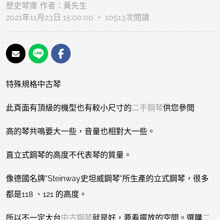
歷史琴庫
作者：
黃先生
2021年11月23日 15:00:00 ‧ 10513次閱讀
特殊規格中古琴
此頁面有頂級的機型也有較小尺寸的
二手鋼琴
供您參閱
高的琴共鳴要大一些，音量也相對大一些。
直立式鋼琴的高度不代表琴的質量。
像德國名牌"Steinway史坦威鋼琴"所生產的立式鋼琴，很多
都是118 、121 的高度。
所以不一定大台
中古鋼琴
就是好，要看擺放的空間。選購
二