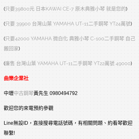
(
只要39800元 日本KAWAI CE-7 原木典雅小琴 就是您的
)
(
只要 39900 台灣山葉 YAMAHA UT-11二手鋼琴 YT24萬號
)
(
只要42000 YAMAHA 微白化 典雅小琴 C-100二手鋼琴 自己
搬回家
)
(
廉售 台灣山葉 YAMAHA UT-11二手鋼琴 YT22萬號 49000
)
曲樂企業社
中壢
中古鋼琴
黃先生 0980494792
歡迎您的來電預約參觀
Line無設ID，直接搜尋電話號碼，有相關問題、約看琴歡迎
聯繫!