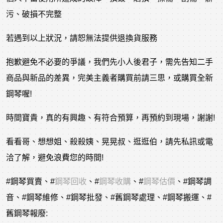
污、破損不完整
若遇到以上狀況，請恕無法提供退換貨服務
抱歉避免不必要的爭議，我們先小人後君子，需先告知二手
商品與新品的差異，完美主義者購買前請三思，或購買全新
鋼琴喔!
時間寶貴，真的有興趣、有符合預算，再預約到現場，謝謝!
看看哥、想想姐、殺殺姨、晃晃叔、逛逛伯，請先私訊或電
洽了解，避免浪費您的時間!
#鋼琴買賣
、
#
鋼琴回收
、
#
鋼琴收購
、
#
鋼琴估價
、
#鋼琴調
音
、
#鋼琴維修
、
#鋼琴批發
、
#舊鋼琴處理
、
#鋼琴搬運
、
#
舊鋼琴報廢
: