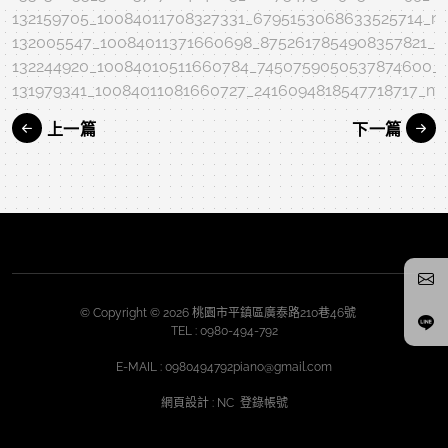
132159705_10084011708327331_6795153068633525714_n.
132005547_10084011371660698_8752617854908357821_n.
132244920_10084010511660784_7450759050537874600_n
131979341_10084011081660727_2416094818547718717_n.j
上一篇
下一篇
© Copyright © 2026 桃園市平鎮區廣泰路210巷46號
TEL :
0980-494-792
E-MAIL :
0980494792piano@gmail.com
網頁設計
: NC
登錄帳號