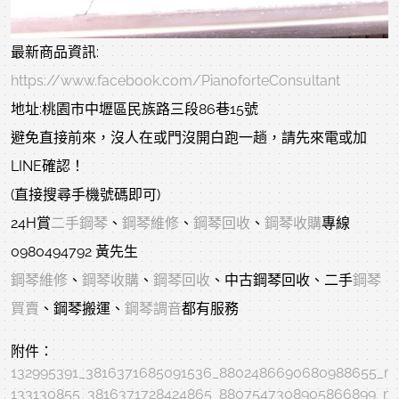
最新商品資訊:
https://www.facebook.com/PianoforteConsultant
地址:桃園市中壢區民族路三段86巷15號
避免直接前來，沒人在或門沒開白跑一趟，請先來電或加
LINE確認！
(直接搜尋手機號碼即可)
24H賞
二手鋼琴
、
鋼琴維修
、
鋼琴回收
、
鋼琴收購
專線
0980494792 黃先生
鋼琴維修
、
鋼琴收購
、
鋼琴回收
、中古鋼琴回收、二手
鋼琴
買賣
、鋼琴搬運、
鋼琴調音
都有服務
附件：
132995391_3816371685091536_8802486690680988655_n.
133130855_3816371728424865_8807547308905866899_n.