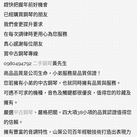
趕快把握年前好機會
已經購買鋼琴的朋友
我們會更提升要求
在每次調律時更用心為您服務
真心感謝每位朋友
賞中古鋼琴專線:
0980494792
二手鋼琴
黃先生
商品品質是公司生命，小弟服務是品質保證！
您若擁有小弟的中古鋼琴，也就同時擁有品質與服務。
可遇不可求的機種，音色及觸鍵都很優良，值得您的珍藏及
擁有。
嚴選
中古鋼琴
、嚴格把關，四大項38小項的品質認證值得您
的信賴。
擁有豐富的音調特性，山葉公司百年經驗技術打造出表現力