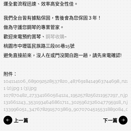
運全套流程迅速、效率高安全性佳。
我們全台皆有據點保固，售後會為您保固３年！
做為守護您鋼琴的專業管家。
歡迎來電預約賞琴、
鋼琴收購
~
桃園市中壢區民族路三段86巷15號
避免直接前來，沒人在或門沒開白跑一趟，請先來電確認!
附件：
104114106_689092528537820_4876918414963744698_n22.
1 (2).jpg
1 (3).jpg
107870482_273341660564124_1952578256211957297_n.jpg
131661243_3531934646861711_3025962326047795918_n.j
133996051_3476782915703869_9070704515531889084_o.
上一篇
下一篇