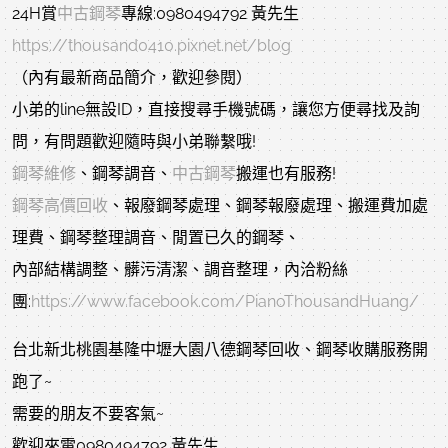
24H賞
中古鋼琴
專線:0980494792 黃先生
https://thousand0410.pixnet.net/blog
（內有最新商品簡介，歡迎參閱）
小弟的line無設ID，直接搜尋手機號碼，讓您方便尋找及詢
問，有問題歡迎隨時與小弟聯繫哦!
鋼琴維修
、鋼琴調音、
中古鋼琴
搬運也有服務!
鋼琴高價回收
、報廢鋼琴處理、鋼琴報廢處理、搬運費加處
理費、鋼琴整理調音、閒置已久的鋼琴、
內部結構調整、髒污清潔、調音整理，內洽粉絲
團:
https://www.facebook.com/PianoThousandHuang/
台北新北桃園基隆中壢大園八德鋼琴回收、鋼琴收購服務開
跑了~
需要的朋友不要客氣~
歡迎來電0980494792 黃先生