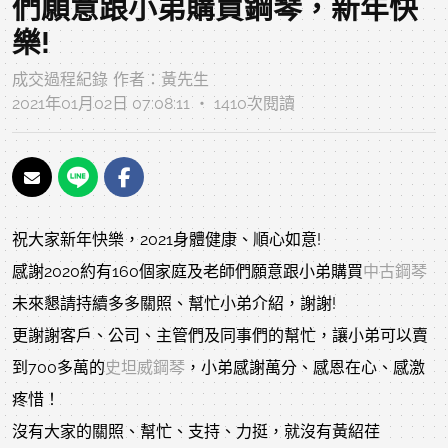
們願意跟小弟購買鋼琴，新年快
樂!
成交過程紀錄
作者：
黃先生
2021年01月02日 07:08:11 ‧ 1410次閱讀
祝大家新年快樂，2021身體健康、順心如意!
感謝2020約有160個家庭及老師們願意跟小弟購買
中古鋼琴
未來懇請持續多多關照、幫忙小弟介紹，謝謝!
更謝謝客戶、公司、主管們及同事們的幫忙，讓小弟可以賣
到700多萬的
史坦威鋼琴
，小弟感謝萬分、感恩在心、感激
疼惜！
沒有大家的關照、幫忙、支持、力挺，就沒有黃紹荏