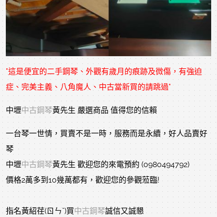
"這是便宜的二手鋼琴、外觀有歲月的痕跡及微傷，有強迫
症、完美主義、八角魔人、中古當新買的請跳過"
中壢
中古鋼琴
黃先生 嚴選商品 值得您的信賴
一台琴一世情，買賣不是一時，服務而是永續，好人品賣好
琴
中壢
中古鋼琴
黃先生 歡迎您的來電預約 (0980494792)
價格2萬多到10幾萬都有，歡迎您的參觀蒞臨!
指名黃紹荏(ㄖㄣˇ)買
中古鋼琴
誠信又誠懇