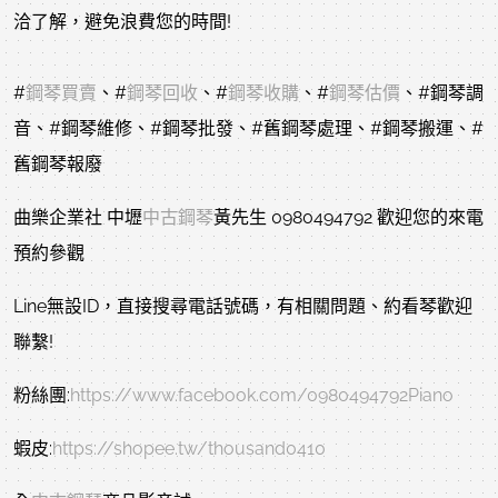
洽了解，避免浪費您的時間!
#
鋼琴買賣
、#
鋼琴回收
、#
鋼琴收購
、#
鋼琴估價
、#鋼琴調
音、#鋼琴維修、#鋼琴批發、#舊鋼琴處理、#鋼琴搬運、#
舊鋼琴報廢
曲樂企業社 中壢
中古鋼琴
黃先生 0980494792 歡迎您的來電
預約參觀
Line無設ID，直接搜尋電話號碼，有相關問題、約看琴歡迎
聯繫!
粉絲團:
https://www.facebook.com/0980494792Piano
蝦皮:
https://shopee.tw/thousand0410