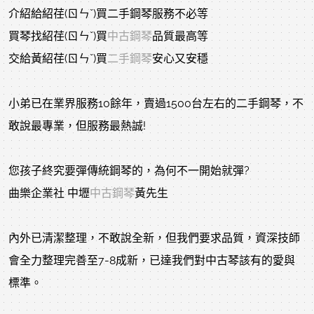
介紹給紹荏(ㄖㄣˇ)買二手鋼琴服務不必等
買琴找紹荏(ㄖㄣˇ)買
中古鋼琴
品質最高等
交給黃紹荏(ㄖㄣˇ)買
二手鋼琴
安心又安穩
小弟已在業界服務10餘年，賣過1500台左右的二手鋼琴，不
敢說最專業，但服務最熱誠!
您孩子終究要彈傳統鋼琴的，為何不一開始就彈?
曲樂企業社 中壢
中古鋼琴
黃先生
內外已清潔整理，不敢說全新，但我們要求品質，資深技師
會全力整理完善至7-8成新，已達我們對中古琴該有的愛與
標準。