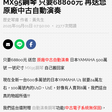
MX95鋼琴 只要68800元 再送您
原廠中古自動演奏
歷史琴庫
作者：
黃先生
2025年09月01日 07:50:00 ‧ 2377次閱讀
只要68800元 送您
原廠中古自動演奏
日本YAMAHA 500萬
號 一號尺寸
MX95鋼琴
自己搬回家
現在全新一台600多萬號的日本YAMAHA U1 就要24萬左
右，100萬號內的U1D、U1E，好像有人賣到8萬，我們這台
真的物超所值!!!
我們這台還附贈
自動演奏鋼琴
功能(
中古電子系統無保固
)，