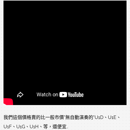
我們這個價格賣的比一般市價"無自動演奏的"U1D、U1E、
U1F、U1G、U1H、等，還便宜..