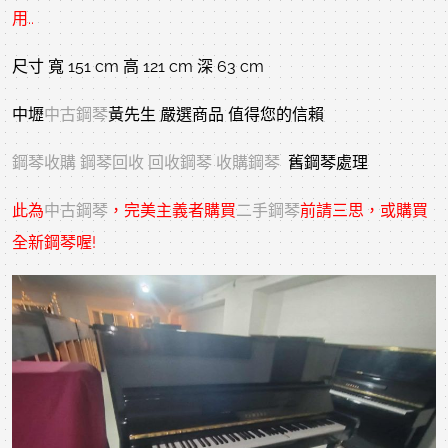
用..
尺寸 寬 151 cm 高 121 cm 深 63 cm
中壢
中古鋼琴
黃先生 嚴選商品 值得您的信賴
鋼琴收購
鋼琴回收
回收鋼琴
收購鋼琴
舊鋼琴處理
此為
中古鋼琴
，完美主義者購買
二手鋼琴
前請三思，或購買
全新鋼琴喔!