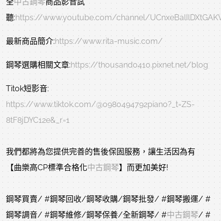
全
中古鋼琴
商品影音試
聽:
https://www.youtube.com/channel/UCnxeBalIlDXtGA
最新商品簡介:
https://www.rita-music.com/
鋼琴選購相關文章:
https://thousand0410.pixnet.net/blog
Titok短影音:
https://www.tiktok.com/@0980494792piano?_t=ZS-
8tF8jDYC12e&_r=1
我們都將為您提供完善的售後保固服務，讓生活因為有
【曲樂高CP標準合格化
中古鋼琴
】而更加美好! 
鋼琴買賣/ 
#鋼琴回收
/鋼琴收購/鋼琴批發/ 
#鋼琴搬運
/ 
#
鋼琴調音
/ 
#鋼琴維修
/鋼琴保養/全新鋼琴/ 
#
中古鋼琴
/ 
#