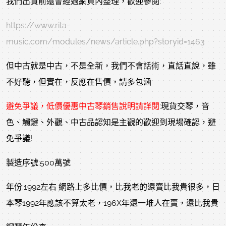
我們出貨前還會經過網頁內整理，歡迎參閱:
https://www.rita-
music.com/modules/news/article.php?storyid=1463
但中古就是中古，不是全新，我們不會話術，直話直說，雖
不好聽，但實在，反應在售價，請多包涵
避免爭議，低價優惠
中古琴
銷售說明請詳閱
:現貨交琴，音
色、觸鍵、外觀、中古品認知是主觀的歡迎到現場確認，避
免爭議!
製造序號:500萬號
年份:1992左右 網路上多比價，比我老的還賣比我貴很多，日
本琴1992年應該不算太老，196X年還一堆人在賣，還比我貴