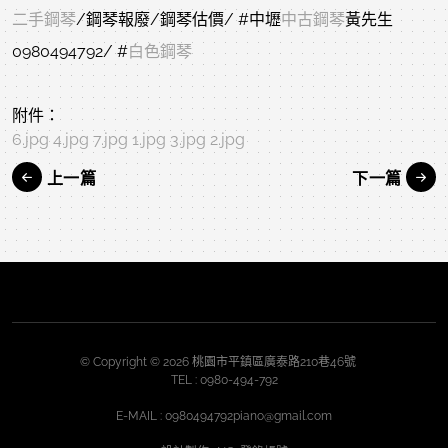
二手鋼琴
/鋼琴報廢/鋼琴估價/ 
#中壢
中古鋼琴
黃先生
0980494792/ 
#
白色鋼琴
附件：
6.jpg
4.jpg
7.jpg
1.jpg
3.jpg
2.jpg
上一篇
下一篇
© Copyright © 2026 桃園市平鎮區廣泰路210巷46號
TEL :
0980-494-792
E-MAIL :
0980494792piano@gmail.com