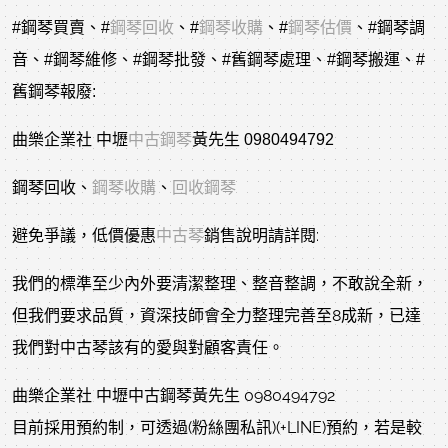
#鋼琴買賣
、
#
鋼琴回收
、
#
鋼琴收購
、
#
鋼琴估價
、
#鋼琴調
音
、
#鋼琴維修
、
#鋼琴批發
、
#舊鋼琴處理
、
#鋼琴搬運
、
#
舊鋼琴報廢
:
曲樂企業社 中壢
中古鋼琴
黃先生 0980494792
鋼琴回收、
鋼琴收購
、
回收鋼琴
避免爭議，低價優惠
中古琴
銷售說明請詳閱:
我們的標準至少內外要清潔整理、整音整調，不敢說全新，
但我們要求品質，資深技師會全力整理完善至8成新，已達
我們對中古琴該有的愛與對顧客責任。
曲樂企業社 中壢中古鋼琴黃先生 0980494792
目前採用預約制，可透過(粉絲團私訊)(+LINE)預約，若是較