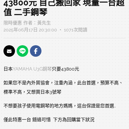
43800元 自己搬回家 現量一台超
值 二手鋼琴
限時優惠
作者：
黃先生
2025年06月17日 20:30:00 ‧ 1071次閱讀
日本
YAMAHA U3G鋼琴
只要43800元
如果您不是內外貿協會，注重內涵，此台首選，預算不高、
標準不高，又想買日本3號琴
不想要孩子使用電鋼琴的地方媽媽，這台保證是您首選..
僅此特惠一台 錯過可惜 下方為回購當下狀況