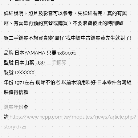
詳細說明、照片及影音可以參考，先詳細看完，真的有興
趣、有喜歡再預約賞琴或購買，不要浪費彼此的時間喔!
買二手鋼琴不想買貴變"盤仔"找中壢中古鋼琴黃先生就對了!
品牌:日本YAMAHA 只要43800元
型號:日本山葉 U3G
二手鋼琴
製號:12XXXXX
年份:1971左右 鋼琴不怕老 以前木頭用料好 日本零件台灣組
裝值得信賴
鋼琴年份
查
詢:
https://www.hcpp.com.tw/modules/news/article.php?
storyid=21