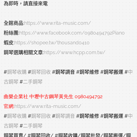
為即時，請直接來電
全館商品:
https://www.rita-music.com/
粉絲團:
https://www.facebook.com/0980494792Piano
蝦皮:
https://shopee.tw/thousand0410
鋼琴選購相關文章:
https://www.hcpp.com.tw/
#
鋼琴收購
#
鋼琴回收
#鋼琴調音
#鋼琴維修
#鋼琴搬運
#
中
古鋼琴
#
二手鋼琴
曲樂企業社 中壢中古鋼琴黃先生 0980494792
官網:
https://www.rita-music.com/
#
鋼琴收購
#
鋼琴回收
#
鋼琴調音
#鋼琴維修
#鋼琴搬運
#
中
古鋼琴
#
二手鋼琴
鋼琴買賣/
#鋼琴回收
/
#鋼琴收購
/鋼琴批發/鋼琴搬運/鋼