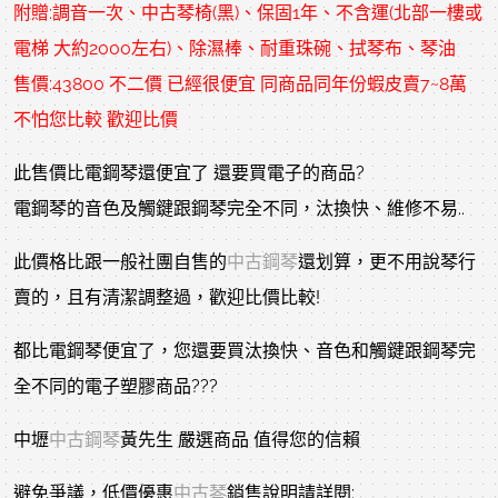
附贈:調音一次、中古琴椅(黑)、保固1年、不含運(北部一樓或
電梯 大約2000左右)、除濕棒、耐重珠碗、拭琴布、琴油
售價:43800 不二價 已經很便宜 同商品同年份蝦皮賣7~8萬
不怕您比較 歡迎比價
此售價比電鋼琴還便宜了 還要買電子的商品?
電鋼琴的音色及觸鍵跟鋼琴完全不同，汰換快、維修不易..
此價格比跟一般社團自售的
中古鋼琴
還划算，更不用說琴行
賣的，且有清潔調整過，歡迎比價比較!
都比電鋼琴便宜了，您還要買汰換快、音色和觸鍵跟鋼琴完
全不同的電子塑膠商品???
中壢
中古鋼琴
黃先生 嚴選商品 值得您的信賴
避免爭議，低價優惠
中古琴
銷售說明請詳閱: