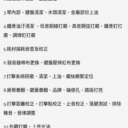
3.琴內部、鍵盤清潔、木頭清潔、金屬部份上油
4.鐵骨油汙清潔 、低音銅線打磨、高音鋼弦打磨、鐵骨釘打
磨、調律釘打磨
5.耗材損耗檢查及校正
6.弱音器棉布更換、鍵盤壓條紅布更換
7.打擊系統研磨、清潔、上油、螺絲鎖緊定位
8.屋根疊翻、鍵蓋疊翻、品牌、鑰使孔、踏版打亮
9.打擊距離校正、打擊點校正、止音校正、落鍵測試、排除
雜音、音律調整
10.外觀打蠟、上亮光油