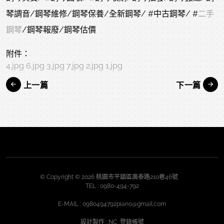
琴調音/鋼琴維修/鋼琴保養/全新鋼琴/
#中古鋼琴
/
#
二手
鋼琴
/鋼琴報廢/鋼琴估價
附件：
4.jpg
6.jpg
3.jpg
7.jpg
2.jpg
1.jpg
上一篇
下一篇
© Copyright © 2026 桃園市平鎮區廣泰路210巷46號
TEL :
0980-494-792
E-MAIL :
0980494792piano@gmail.com
設計製作
: NC
登錄帳號