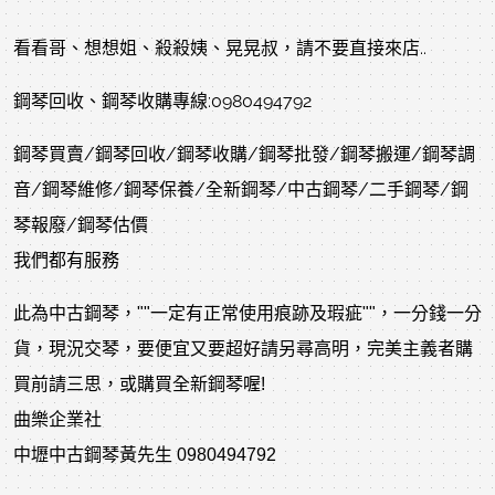
看看哥、想想姐、殺殺姨、晃晃叔，請不要直接來店..
鋼琴回收、鋼琴收購專線:0980494792
鋼琴買賣/鋼琴回收/鋼琴收購/鋼琴批發/鋼琴搬運/鋼琴調
音/鋼琴維修/鋼琴保養/全新鋼琴/中古鋼琴/二手鋼琴/鋼
琴報廢/鋼琴估價
我們都有服務
此為中古鋼琴，""一定有正常使用痕跡及瑕疵""，一分錢一分
貨，現況交琴，要便宜又要超好請另尋高明，完美主義者購
買前請三思，或購買全新鋼琴喔!
曲樂企業社
中壢中古鋼琴黃先生 0980494792