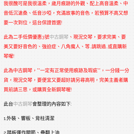
我很醜可是我很溫柔，歲月痕跡的外觀、配上高音溫柔、中
音低沉滄桑、低音沙啞，充滿故事的音色，若預算不高又想
要一次到位，這台保證首選!
此為二手低價優惠3號
中古鋼琴
、現況交琴，要求完美、要
美又要好音色的、強迫症、八角魔人、等..請跳過..或直購新
琴喔!
此為
中古鋼琴
，""一定有正常使用痕跡及瑕疵""，一分錢一分
貨，現況交琴，要便宜又要超好請另尋高明，完美主義者購
買前請三思，或購買全新鋼琴喔!
此台
中古鋼琴
會整理的內容如下:
1.外裝、響板、背柱清潔
2.踏板運作關節、疊翻上油