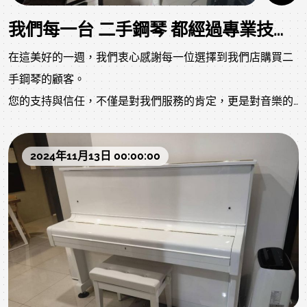
我們每一台 二手鋼琴 都經過專業技師的檢查與調音，確保琴鍵靈敏、音色純正，讓顧客買得安心、用得放心
在這美好的一週，我們衷心感謝每一位選擇到我們店購買二
手鋼琴的顧客。
您的支持與信任，不僅是對我們服務的肯定，更是對音樂的
熱愛與堅持。無論是初學者、音樂愛好者，還是專業鋼琴教
師，您們的到來讓我們的鋼琴展間充滿溫暖與活力。
2024年11月13日 00:00:00
每位顧客都有屬於自己的故事。有的家長是為了孩子的鋼琴
啟蒙課程，希望找到一台性價比高的鋼琴；有的則是音樂教
師，為學生尋找合適的教學工具。這些顧客的共通點是，他
們深知二手鋼琴的價值——既能擁有接近全新鋼琴的音色與
手感，又能節省預算，實現理性消費。恭喜幾台深受歡迎的
二手鋼琴成功找到新主人：