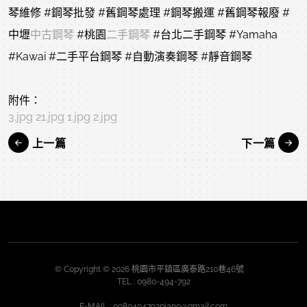
琴維修
#鋼琴批發
#舊鋼琴處理
#鋼琴搬運
#舊鋼琴報廢
#
中壢
中古鋼琴
#桃園
二手鋼琴
#台北二手鋼琴
#Yamaha
#Kawai
#二手平台鋼琴
#自動演奏鋼琴
#靜音鋼琴
附件：
3.jpg
21.jpg
1.jpg
2.jpg
上一篇
下一篇
© Copyright © 2026 桃園市平鎮區廣泰路210巷46號
TEL :
0980-494-792
E-MAIL :
0980494792piano@gmail.com