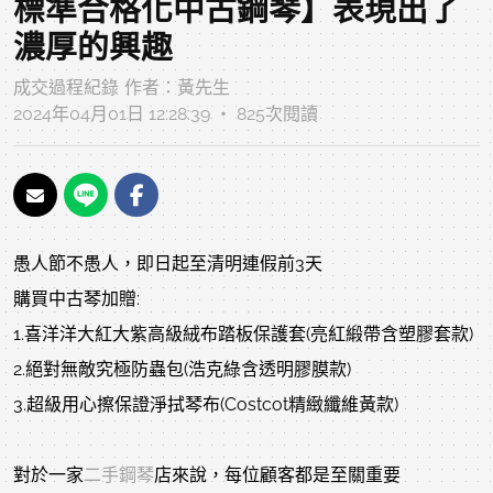
標準合格化中古鋼琴】表現出了
濃厚的興趣
成交過程紀錄
作者：
黃先生
2024年04月01日 12:28:39 ‧ 825次閱讀
愚人節不愚人，即日起至清明連假前3天
購買中古琴加贈:
1.喜洋洋大紅大紫高級絨布踏板保護套(亮紅緞帶含塑膠套款)
2.絕對無敵究極防蟲包(浩克綠含透明膠膜款)
3.超級用心擦保證淨拭琴布(Costcot精緻纖維黃款)
對於一家
二手鋼琴
店來說，每位顧客都是至關重要