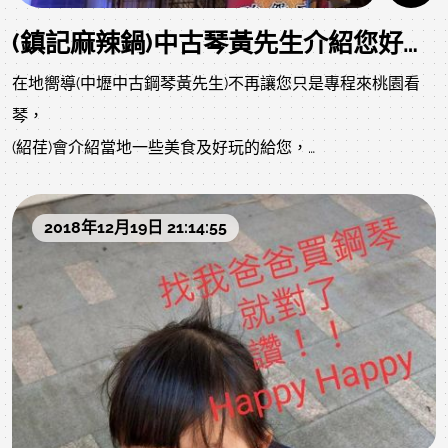
(鎮記麻辣鍋)中古琴黃先生介紹您好琴、好吃又好玩
在地嚮導(中壢中古鋼琴黃先生)不再讓您只是專程來桃園看
琴，
(紹荏)會介紹當地一些美食及好玩的給您，
豐富您一天的賞琴行程。
此版面除了樂器演奏外，還有吃喝玩樂分享喔!
2018年12月19日 21:14:55