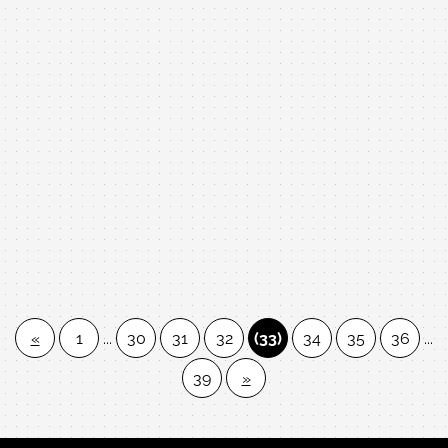
Bass Cover by 中古鋼琴 黃先生(紹荏)
久保田利伸-La La La Love song
«
1
...
30
31
32
(33)
34
35
36
...
39
»