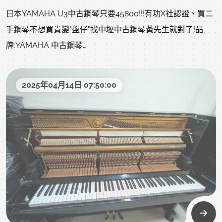
日本YAMAHA U3中古鋼琴只要45800!!!有功X社認證、買二
特別再優惠釋出僅剩的4台日本YAMAHA二手鋼琴，趁還沒
手鋼琴不想買貴變"盤仔"找中壢中古鋼琴黃先生就對了!品
漲價前，趕快來衝一波，沒搶到會搥心肝!
牌:YAMAHA 中古鋼琴
型號:日本YAMAHA U3C 二手鋼琴外面賣整理好的沒有6-7
比中高階電鋼琴還便宜了，不要再買您資深鋼琴老師不建議
萬以上買不到，我不到5萬，夠佛吧!全新一台日本全新的
您孩子使用的電子商品了，音色及觸鍵真的不一樣..
2025年04月14日 07:50:00
YAMAHA U3更要25萬多...文章參閱:中古鋼琴怎麼買?怎麼
選?怎麼看? :https://www.rita-
每一台二手鋼琴都會經過我們專業師傅整備與調音，從外
music.com/modules/news/article.php?storyid=156以前
觀、內部結構到音色與觸鍵，每一個細節都符合我們嚴格的
的木頭用料好及扎實(新琴與中古琴的差異)文章歡迎參
品質標準，盡力做到中古鋼琴該有的7-8成新。
閱:https://www.rita-
music.com/modules/news/article.php?storyid=4僅此特
這些鋼琴不只是「撿便宜」，更是「有價值」，因為日本製
惠一台 錯過可惜 下方為回購當下狀況，狀況良好，目前整
YAMAHA的品質與耐用度，是許多老師、家長、鋼琴愛好者
理ing目前整理ing，以下照片影片是我們專業認證回收後當
一致推薦的首選。
下的原始狀況，上一手保存良好就像去買中古車，車行都整