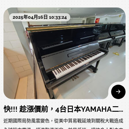
0980494792僅此特惠一台 錯過可惜 下方為回購當下狀況，
的差異並展現充分完整的表現力。
狀況良好，目前整理ing目前整理ing，以下照片影片是我們
我們在樂器中完整實現 Yamaha 所有對樂器獨有的承諾，也
2025年04月16日 10:33:24
專業認證回收後當下的原始狀況，上一手保存良好就像去買
就是得以長長久久享有彈奏二手鋼琴的樂趣。剛買回來，熱
中古車，車行都整理得很漂亮，但您不知道的是原始狀況?是
騰騰的，下面照片及影片是尚未整理、調音的當下狀況，讓
否被撞?是否大修?以下照片及影片把上一手的狀況坦誠給您
您實際了解第一手的保養狀況跟中古車一樣，去看車時都整
了解，放心喔!
理好、很漂亮，不知原本是否有撞過或大修，我們把鋼琴真
實原樣呈現讓您放心，整理過後保證再加分商品照片及影音
如下歡迎參閱
快!!! 趁漲價前，4台日本YAMAHA二手鋼琴，搶起來!!
近期國際局勢風雲變色，從美中貿易戰延燒到關稅大戰造成