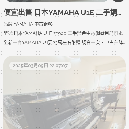
理得很漂亮，但您不知道的是原始狀況?是否被撞?是否大修?
現在很多顧客都很聰明，看準日本二手鋼琴的升值潛力與使
便宜出售 日本YAMAHA U1E 二手鋼琴 39900 中壢中古鋼琴黃先生 0980494792
以下照片及影片把上一手的狀況坦誠給您了解，放心喔!
用效益，紛紛趁還沒全面漲價前搶進。
品牌:YAMAHA 中古鋼琴
與其等未來價格漲上去、選擇又少，不如現在直接出手，先
型號:日本YAMAHA U1E 39900 二手黑色中古鋼琴目前日本
卡位、先贏。
全新一台YAMAHA U1要23萬左右附贈:調音一次、中古升降
錯過這一波機會，下次可能真的要多花上萬元才能買到同等
琴椅、除濕棒、耐重珠碗、拭琴布、琴油、等..
級的琴。
北部一樓或電梯含基本運(樓梯、吊車、拆鍵盤、偏鄉、離
2025年03月09日 22:07:07
島、裝箱、等..另計)
不管您是鋼琴初學者、要幫孩子找學琴用琴，或是進階者想
售價:39900 不二價 已經很便宜 同品質二手鋼琴商品不怕您
升級音色與手感，現在都是最值得入手日本YAMAHA二手鋼
比較 歡迎比價特色: 音色很棒，不會有高音或低音較悶的現
琴的時機!
象 響版木料高檔，打擊系統都是木頭用料不是塑膠用料 實木
我們提供現場試琴，讓您親手彈奏感受每台琴的觸鍵與音色
支柱音色柔美，
差異，並提供保固與售後服務，買得安心，用得放心。
觸鍵柔和紮實 日本大品牌，品質有保障，讓您無後顧之憂，
買得安心放心。尺寸 寬 151 cm 高 121 cm 深 63 cm 重量