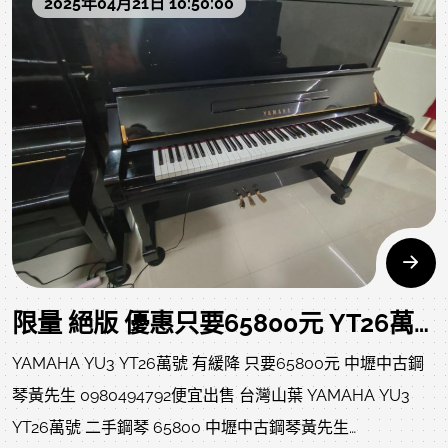
2025年04月21日 10:50:00
布、琴油、等..
不含運，北部一樓或電梯約2000左右(樓梯、吊車、拆鍵
盤、偏鄉、離島、裝箱、等..另計)
售價:42000 不二價 已經很便宜 同品質商品不怕您比較 歡迎
比價中壢中古鋼琴黃先生 嚴選商品 值得您的信賴U 系列以其
溫暖且紮實渾厚的音色和始終如一穩定的可演奏性吸引您的
目光，
第一次彈奏就讓您沉醉在中古鋼琴的琴音中。
該型號完整體現 Yamaha 二手鋼琴，展現數十年來已然成熟
的中古鋼琴標準，承繼基本規格和特性，並讓專業二手鋼琴
限量 絕版 優惠只要65800元 YT26萬號 有緩降的YU3 YAMAHA YU3 中古鋼琴
家高度讚揚。透過高超的設計、對木料完整的品質控管以及
YAMAHA YU3 YT26萬號 有緩降 只要65800元 中壢中古鋼
應用獨特的先進技術，打造出可耐彎曲和扭曲的零件，得以
琴黃先生 0980494792便宜出售 台灣山葉 YAMAHA YU3
體現 U 系列的非凡音質和耐用性。
YT26萬號 二手鋼琴 65800 中壢中古鋼琴黃先生
體現的成果是非常流暢和靈敏的可彈奏性，可以保留最細微