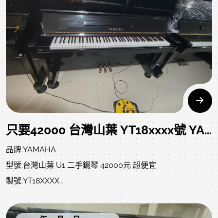
亮，但您不知道的是原始狀況?是否被撞?是否大修?以下照片
及影片把上一手的狀況坦誠給您了解，放心喔!
只要42000 台灣山葉 YT18xxxx號 YAMAHA U1 二手鋼琴 自己搬回家
品牌:YAMAHA
型號:台灣山葉 U1 二手鋼琴 42000元 超便宜
製號:YT18XXXX
附贈:調音一次、中古升降琴椅、除濕棒、耐重珠碗、拭琴