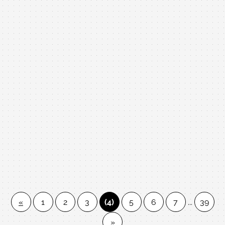
撞?是否大修?以下照片及影片把上一手的狀況坦誠給您了
理好、很漂亮，不知原本是否有撞過或大修，我們把鋼琴真
解，放心喔!
實原樣呈現讓您放心，整理過後保證再加分商品照片及影音
如下歡迎參閱
只要49900 日本U3E 二手鋼琴 自己搬回家 買中古琴 請指名 中壢中古鋼琴黃先生
日本YAMAHA U3E 鋼琴只要49900!!!買二手鋼琴不想買貴
變"盤仔"找中壢中古鋼琴黃先生就對了!品牌:YAMAHA 中古
鋼琴
型號:日本YAMAHA U3E 二手鋼琴
製號:9XXXXX外面賣整理好的沒有7-8萬買不到，我不到5
«
1
2
3
(4)
5
6
7
...
39
萬，夠佛吧!中壢中古鋼琴黃先生 嚴選商品 值得您的信賴
»