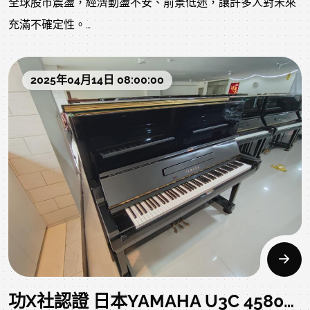
全球股市震盪，經濟動盪不安、前景低迷，讓許多人對未來
充滿不確定性。
在這樣的大環境下，「關稅上升」、「進口成本增加」早已
2025年04月14日 08:00:00
不是新聞，而這波趨勢也正式衝擊到台灣的鋼琴市場，尤其
是最受歡迎的 日本YAMAHA鋼琴，未來價格只會漲、不會
跌!
你沒聽錯，日本鋼琴漲價幾乎是確定的趨勢。
不只是因為貨幣匯率波動，日本當地原物料與人工成本也持
續上升，加上全球運輸成本逐漸回穩卻未見下降。
對於從日本進口的商家來說，壓力可不小，但也正因如此，
共體時艱，我們回饋顧客..
功X社認證 日本YAMAHA U3C 45800 二手鋼琴 內外已清潔整理 歡迎比較比價喔!