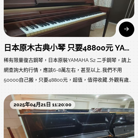
日本原木古典小琴 只要48800元 YAMAHA S2 二手鋼琴 只要不是完美主義者，觀賞性大於實用性需求，此台首選!
稀有限量復古鋼琴，日本原裝YAMAHA S2 二手鋼琴，請上
網查詢大約行情，應該6-8萬左右，甚至以上..我們不用
50000自己搬，只要48800元，超值，值得收藏..外觀有歲月
使用痕跡及傷痕，反應在售價上，避免爭議，請來現場確認
下方為回購當下狀況，目前整理ing，以下照片及影片是我們
2025年04月21日 11:20:00
專業認證回收後當下的原始狀況就像去買中古車，車行都整
理得很漂亮，但您不知道的是原始狀況?是否被撞?是否大修?
以下照片及影片把上一手的狀況坦誠給您了解，放心喔!以下