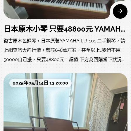
日本原木小琴 只要48800元 YAMAHA LU-101 二手鋼琴 歡迎比價 買鋼琴找 中壢中古鋼琴黃先生就對了
復古原木色鋼琴，日本原裝YAMAHA LU-101 二手鋼琴，請
上網查詢大約行情，應該6-8萬左右，甚至以上..我們不用
50000自己搬，只要48800元，超值!下方為回購當下狀況，
目前整理ing，以下照片及影片是我們專業認證回收後當下的
原始狀況就像去買中古車，車行都整理得很漂亮，但您不知
2025年05月14日 13:20:00
道的是原始狀況?是否被撞?是否大修?以下照片及影片把上一
手的狀況坦誠給您了解，放心喔!以下詳細說明、照片及影
音，請詳閱，先做功課您想問的應該都在下方資訊，請閱
讀，感恩