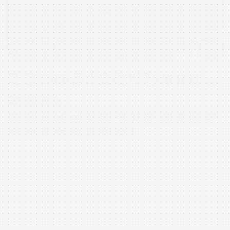
溫暖且紮實渾厚的音色和始終如一穩定的可演奏性吸引您的
目光，
第一次彈奏就讓您沉醉在中古鋼琴的琴音中。
該型號完整體現 Yamaha 二手鋼琴，展現數十年來已然成熟
的中古鋼琴標準，承繼基本規格和特性，並讓專業二手鋼琴
只要42000 原木典雅小琴 YAMAHA C-108 YT18萬號 二手鋼琴 內外漂亮的中古琴
家高度讚揚。透過高超的設計、對木料完整的品質控管以及
品牌:YAMAHA
應用獨特的先進技術，打造出可耐彎曲和扭曲的零件，得以
型號:YAMAHA C-108二手鋼琴 真的漂亮 不佔空間 比電鋼琴
體現 U 系列的非凡音質和耐用性。
好 音色觸鍵都不錯 資深調音師嚴選
體現的成果是非常流暢和靈敏的可彈奏性，可以保留最細微
製號:YT18XXXX中壢中古鋼琴黃先生 嚴選商品 值得您的信賴
的差異並展現充分完整的表現力。
上一手少用 沒被操過以下照片及影片是購回的原始 二手鋼琴
我們在樂器中完整實現 Yamaha 所有對樂器獨有的承諾，也
2025年03月09日 21:46:05
狀況，當下就很不錯目前整理ing，以下照片影片是我們專業
就是得以長長久久享有彈奏二手鋼琴的樂趣。剛買回來，熱
認證回收後當下的原始狀況，上一手保存良好就像去買中古
騰騰的，下面照片及影片是尚未整理、調音的當下狀況，讓
車，車行都整理得很漂亮，但您不知道的是原始狀況?是否被
您實際了解第一手的保養狀況跟中古車一樣，去看車時都整