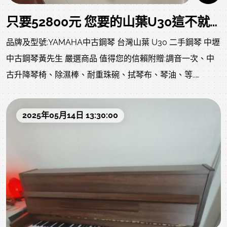
只要52800元 您要的山葉U30這不就來了嗎? YAMAHA 長青款式 中古鋼琴
品牌及型號:YAMAHA中古鋼琴 台灣山葉 U30 二手鋼琴 中壢
中古鋼琴黃先生 嚴選商品 值得您的信賴附贈:調音一次、中
古升降琴椅、除濕棒、耐重珠碗、拭琴布、琴油、等..
不含運(北部電梯或一樓約2000運費)售價:52800 不二價 已經
很便宜 同品質二手鋼琴商品不怕您比較 歡迎比價音色影音檔
2025年05月14日 13:30:00
和照片如下，歡迎參閱:僅此特惠一台 錯過可惜 下方為回購
當下狀況，狀況良好，目前整理ing目前整理ing，以下照片
影片是我們專業認證回收後當下的原始狀況，上一手保存良
好就像去買中古車，車行都整理得很漂亮，但您不知道的是
原始狀況?是否被撞?是否大修?以下照片及影片把上一手的狀
況坦誠給您了解，放心喔!