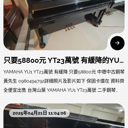
詳細說明、照片及影音，請詳閱，先做功課您想問的應該都
在下方資訊，請閱讀，感恩
只要58800元 YT23萬號 有緩降的YU1 YAMAHA YU1 中古鋼琴
YAMAHA YU1 YT23萬號 有緩降 只要58800元 中壢中古鋼琴
黃先生 0980494792詳細照片及影片如下 保固卡還在 資料齊
全便宜出售 台灣山葉 YAMAHA YU1 YT23萬號 二手鋼琴
59900 中壢中古鋼琴黃先生 0980494792僅此特惠一台 錯過
可惜 下方為回購當下狀況，狀況良好，目前整理ing目前整
2025年04月21日 11:04:06
理ing，以下照片影片是我們專業認證回收後當下的原始狀
況，上一手保存良好就像去買中古車，車行都整理得很漂