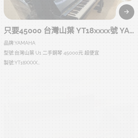
最後再提醒一次，目前這批還沒漲價的日本YAMAHA鋼琴只
228 kg內外已清潔整理，不敢說全新，但我們要求品質，資
剩最後4台，數量有限，賣完就真的沒了!
深技師會全力整理完善至7-8成新，已達我們對中古琴該有
如果您也不想錯過這次買到賺到的機會，趕快預約來門市試
的愛與標準。
只要45000 台灣山葉 YT18xxxx號 YAMAHA U1 二手鋼琴 自己搬回家
琴，先搶先贏，買到就是賺到!
此為中古鋼琴，完美主義者購買前請三思，或購買全新鋼琴
品牌:YAMAHA
喔!
趁現在，還來得及入手最超值的 日本YAMAHA二手鋼琴，錯
型號:台灣山葉 U1 二手鋼琴 45000元 超便宜
時間寶貴，為避免東看西選、摸不著頭緒，浪費彼此的時
過這波，下一次真的不知道還有沒有這種價錢了..
製號:YT18XXXX
間，請在賣場內選定喜歡的商品或私訊洽談，到現場後歡迎
仔細檢查、試彈及敲定。鋼琴回收、鋼琴收購，歡迎洽詢高
附贈:調音一次、中古升降琴椅、除濕棒、耐重珠碗、拭琴
價僅此特惠一台 錯過可惜 下方為回購當下狀況，狀況良
2025年03月09日 21:58:12
布、琴油、等..
好，目前整理ing目前整理ing，以下照片影片是我們專業認
不含運，北部一樓或電梯約2000左右(樓梯、吊車、拆鍵
證回收後當下的原始狀況，上一手保存良好就像去買中古
盤、偏鄉、離島、裝箱、等..另計)
車，車行都整理得很漂亮，但您不知道的是原始狀況?是否被
售價:45000 不二價 已經很便宜 同品質商品不怕您比較 歡迎
撞?是否大修?以下照片及影片把上一手的狀況坦誠給您了
比價中壢中古鋼琴黃先生 嚴選商品 值得您的信賴U 系列以其
解，放心喔!