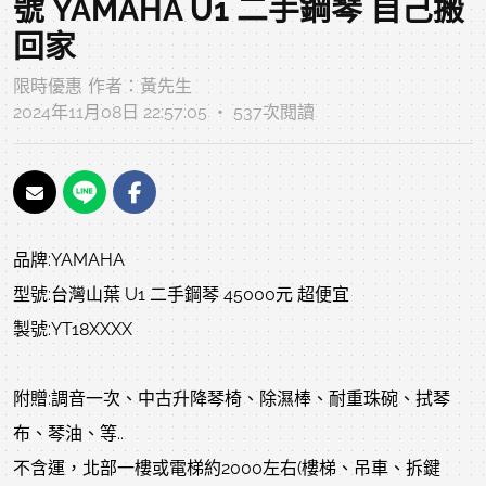
號 YAMAHA U1 二手鋼琴 自己搬
回家
限時優惠
作者：
黃先生
2024年11月08日 22:57:05 ‧ 537次閱讀
品牌:YAMAHA
型號:台灣山葉 U1 二手鋼琴 45000元 超便宜
製號:YT18XXXX
附贈:調音一次、中古升降琴椅、除濕棒、耐重珠碗、拭琴
布、琴油、等..
不含運，北部一樓或電梯約2000左右(樓梯、吊車、拆鍵