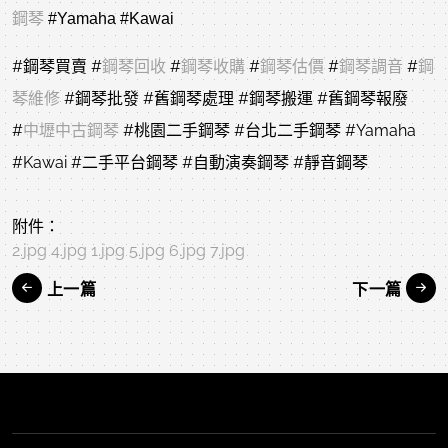
鋼琴
#Yamaha
#Kawai
#鋼琴買賣
#
鋼琴回收
#
鋼琴收購
#
鋼琴估價
#
鋼琴調音
#
鋼
琴維修
#鋼琴批發
#舊鋼琴處理
#鋼琴搬運
#舊鋼琴報廢
#
中壢中古鋼琴
#桃園二手鋼琴
#台北二手鋼琴
#Yamaha
#Kawai
#二手平台鋼琴
#自動演奏鋼琴
#靜音鋼琴
附件：
2.jpg
4.jpg
1.jpg
5.jpg
6.jpg
7.jpg
上一篇
下一篇