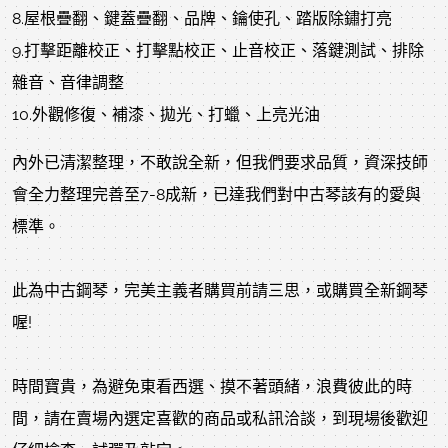
8.屋根疊翻、鍵蓋疊翻、品牌、鑰使孔、踏版除鏽打亮
9.打擊距離校正、打擊點校正、止音校正、落鍵測試、排除
雜音、音律調整
10.外觀修復、補漆、拋光、打蠟、上亮光油
內外已清潔整理，不敢說全新，但我們要求品質，資深技師
會全力整理完善至7-8成新，已達我們對中古琴該有的愛與
標準。
此為中古鋼琴，完美主義者購買前請三思，或購買全新鋼琴
喔!
時間寶貴，為避免東看西選、摸不著頭緒，浪費彼此的時
間，請在賣場內選定喜歡的商品或私訊洽談，到現場後歡迎