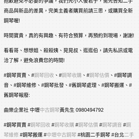
抱歉避免不必要的爭議，我們先小人後君子，需先告知二手
商品與新品的差異，完美主義者購買前請三思，或購買全新
鋼琴喔!
時間寶貴，真的有興趣、有符合預算，再預約到現場，謝謝!
看看哥、想想姐、殺殺姨、晃晃叔、逛逛伯，請先私訊或電
洽了解，避免浪費您的時間!
#鋼琴買賣
、
#
鋼琴回收
、
#
鋼琴收購
、
#
鋼琴估價
、
#鋼琴調
音
、
#鋼琴維修
、
#鋼琴批發
、
#舊鋼琴處理
、
#鋼琴搬運
、
#
舊鋼琴報廢
:
曲樂企業社 中壢
中古鋼琴
黃先生 0980494792
#鋼琴買賣
#
鋼琴回收
#
鋼琴收購
#
鋼琴估價
#
鋼琴調音
#
鋼
琴維修
#鋼琴搬運
#
中壢中古鋼琴
#桃園二手鋼琴
#台北
二手