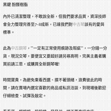
黑鍵 酚醛樹脂
內外已清潔整理，不敢說全新，但我們要求品質，資深技師
會全力整理完善至7-8成新，已達我們對
中古琴
該有的愛與
標準。
此為
中古鋼琴
，""一定有正常使用痕跡及瑕疵""，一分錢一分
貨，現況交琴，要便宜又要超好請另尋高明，完美主義者購
買前請三思，或購買全新鋼琴喔!
時間寶貴，為避免東看西選、摸不著頭緒，浪費彼此的時
間，請在賣場內選定喜歡的商品或私訊洽談，到現場後歡迎
仔細檢查、試彈及敲定。