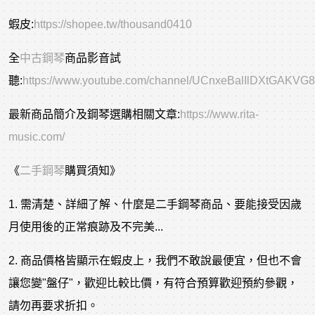
蝦皮:
https://shopee.tw/thousand0410
全
中古鋼琴
商品影音試
聽:
https://www.youtube.com/channel/UCnxeBalIlDXtGAKVG
最新商品簡介及鋼琴選購相關文章:
https://www.rita-
music.com/
《
二手鋼琴
購買須知》
1. 需清楚、詳細了解、什麼是二手鋼琴商品、要能接受因歲
月使用後的正常痕跡及不完美...
2. 商品價格皆顯示在蝦皮上，我們不敢說最便宜，但也不會
讓您變"盤仔"，歡迎比較比價，有符合預算歡迎預約參觀，
請勿再要求折扣。