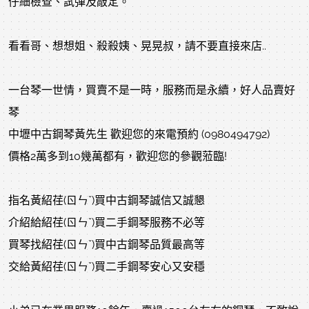
仔細檢查、試彈及敲定。
看看哥、想想姐、殺殺姨、晃晃叔，請不要直接來店..
一台琴一世情，買賣不是一時，服務而是永續，好人品賣好
琴
中壢中古鋼琴黃先生 歡迎您的來電預約 (0980494792)
價格2萬多到10幾萬都有，歡迎您的參觀蒞臨!
指名黃紹荏(ㄖㄣˇ)買中古鋼琴誠信又誠懇
介紹給紹荏(ㄖㄣˇ)買二手鋼琴服務不必等
買琴找紹荏(ㄖㄣˇ)買中古鋼琴品質最高等
交給黃紹荏(ㄖㄣˇ)買二手鋼琴安心又安穩