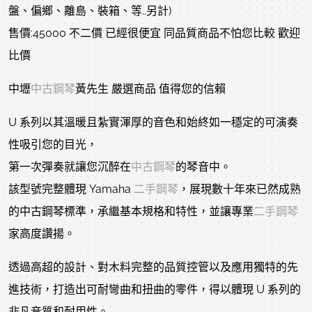
盤、偏鄉、離島、裝箱、等..另計)
售價:45000 不二價 已經很便宜 同品質商品不怕您比較 歡迎
比價
中壢
中古鋼琴
黃先生 嚴選商品 值得您的信賴
U 系列以其溫暖且紮實渾厚的音色和始終如一穩定的可演奏
性吸引您的目光，
第一次彈奏就讓您沉醉在
中古鋼琴
的琴音中。
該型號完整體現 Yamaha
二手鋼琴
，展現數十年來已然成熟
的中古鋼琴標準，承繼基本規格和特性，並讓專業
二手鋼琴
家高度讚揚。
透過高超的設計、對木料完整的品質控管以及應用獨特的先
進技術，打造出可耐彎曲和扭曲的零件，得以體現 U 系列的
非凡音質和耐用性。