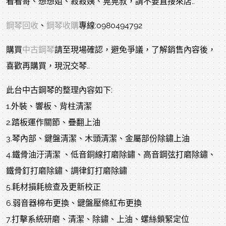
看看哥、想想姐、殺殺姨、晃晃叔，請不要直接來店..
鋼琴回收
、
鋼琴收購
專線:0980494792
購買
中古鋼琴
請至現場確認，避免爭議，了解銷售內容後，
喜歡再購買，現況交琴..
此台中古鋼琴的整理內容如下:
1.外裝、響板、背柱清潔
2.踏板運作關節、疊翻上油
3.琴內部、鍵盤清潔、木頭清潔、金屬部份除鏽上油
4.鐵骨油汙清潔 、低音銅線打磨除鏽、高音鋼弦打磨除鏽、
鐵骨釘打磨除鏽、調律釘打磨除鏽
5.耗材損耗檢查及更新校正
6.弱音器棉布更換、鍵盤壓條紅布更換
7.打擊系統研磨、清潔、除鏽、上油、螺絲鎖緊定位