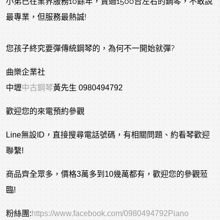
小弟已在業界服務10餘年，賣過1500台左右的鋼琴，不敢說
最專業，但服務最熱誠!
您孩子終究要彈傳統鋼琴的，為何不一開始就彈?
曲樂企業社
中壢
中古鋼琴
黃先生 0980494792
歡迎您的來電預約參觀
Line無設ID，直接搜尋電話號碼，有相關問題、約看琴歡迎
聯繫!
商品齊全眾多，價格3萬多到10幾萬都有，歡迎您的參觀蒞
臨!
粉絲團:
https://www.facebook.com/0980494792Piano