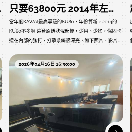
二手鋼琴 回收買賣歡迎洽詢
只要63800元 2014年左右的KAWAI頂級 KU-80 二手鋼琴 狀況超優 定弦裝置 豪華版大譜架 自己搬回家
當年度KAWAI最高等級的KU80，年份算新，2014的
KU80不多啊!這台原始狀況超優，少用、少操，保固卡
還在內部的弦打、打擊系統很漂亮，如下照片、影片
說
2014年左右出廠的KU-80，以中古鋼琴來說，真的算新
頂級機種，當初全新可不便宜啊!有平台鋼琴式超大譜
2026年04月16日 16:30:00
面台以及緩降裝置再來還有古典美學的 稀有造型 琴體
約
至踏板都有別於一般設計除了這些配置之外，在 同型
號裡這台琴的音色更是無可挑剔低頻飽滿 高頻甜美 聽
不
過的人回家都會夢到它這麼完美的一台琴您沒看錯聽說
當時原價要19萬7 的價格，現在5折都不用，直接下殺
3.3折，只要63800自己搬回家品牌:KAWAI 中古鋼琴
只要63800元 KAWAI KU-80 鑲花大譜架 定弦裝置 高