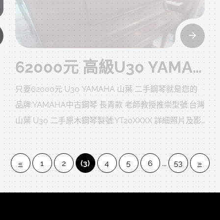
用，直接下殺3.3折，只要64900自己搬回家
xx號
62000元 高級U30 YAMAHA 山葉 YT20萬號 二手鋼琴就是您的 中壢中古鋼琴黃先生
只要62000元 U30 YAMAHA 山葉 二手鋼琴就是您的
品牌:YAMAHA中古鋼琴 長青款 老師教授推崇型號:台灣
更
山葉 U30 二手原木鋼琴製號:YT20XXXX 詳細照片及影
片如下 保固卡還在 資料齊全
附贈:調音一次、中古升降琴椅、除濕棒、耐重珠碗、
«
1
2
(3)
4
5
6
...
53
»
拭琴布、琴油、等..不含運(北部一樓或電梯大約2000，
琴
樓梯、吊車、拆鍵盤、偏鄉、離島、裝箱、等..另計)售
維
價:62000 不二價 已經很便宜 同品質二手鋼琴商品不怕
您比較 歡迎比價以下照片及影片是購回的原始 二手鋼