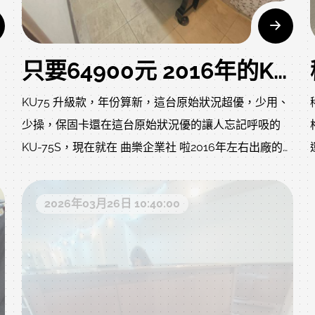
寸 寬 151 cm 高 121 cm 深 63 cm以下照片及影片是購
回的原始狀況，當下就很不錯，尚未調音，音色就很不
錯目前已安排整理ing，以下照片影片是我們專業認證
只要64900元 2016年的KAWAI頂級 KU-75S 二手鋼琴 狀況超優 定弦裝置 豪華版大譜架 自己搬回家
回收後當下的原始狀況，上一手保存良好就像去買中古
車，車行都整理得很漂亮，但您不知道的是原始狀況?
KU75 升級款，年份算新，這台原始狀況超優，少用、
是否被撞?是否大修?以下照片及影片把上一手的狀況坦
少操，保固卡還在這台原始狀況優的讓人忘記呼吸的
誠給您了解，放心喔我們會再經過網頁內的鋼琴整修流
KU-75S，現在就在 曲樂企業社 啦2016年左右出廠的
程:https://www.rita-
歡
KU-75S，以中古鋼琴來說，真的算新頂級機種，當初
music.com/modules/news/article.php?
全新可不便宜啊!有平台鋼琴式超大譜面台以及KAWAI
2026年03月26日 10:40:00
storyid=1463
SOFT FALL SYSTEM 緩降裝置再來還有古典美學的 稀
有造型 琴體至踏板都有別於一般設計除了這些配置之
外，在 同型號裡這台琴的音色更是無可挑剔低頻飽滿
高頻甜美 聽過的人回家都會夢到它這麼完美的一台琴
您沒看錯聽說當時原價要19萬7 的價格，現在5折都不