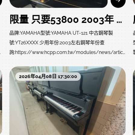
端中古鋼琴 自己搬回家型號:KU-80二手鋼琴 頂級機種
值得擁有 要買頂級就式是這款了非印尼款K80鋼琴，聽
限量 只要53800 2003年 UT121 二手鋼琴 讓您搬回家 中古琴 請找 中壢中古鋼琴黃先生
說現在全新印尼廠的快20萬，我們這是日本零件台灣組
裝的6支支柱+止音線裝置+演奏琴專用定弦裝置+鍵盤蓋
品牌:YAMAHA型號:YAMAHA UT-121 中古鋼琴製
緩降裝置+上前板音孔裝置+響板音孔裝置+G曲線響板設
號:YT26XXXX 少用年份:2003左右鋼琴年份查
計+鑲花譜架高度:132cm 深度:65cm 寬度:153cm 重
/
詢:https://www.hcpp.com.tw/modules/news/article.ph
量:260kg以下照片影片是我們專業認證回收後當下的原
鋼
storyid=21附贈:調音一次、中古升降琴椅、除濕棒、耐
始狀況，上一手保存良好就像去買中古車，車行都整理
琴
重珠碗、拭琴布、琴油、等..不含運北部一樓或電梯約
2026年04月08日 17:30:00
得很漂亮，但您不知道的是原始狀況?是否被撞?是否大
琴
2000元左右(樓梯、吊車、拆鍵盤、偏鄉、離島、裝
修?以下照片及影片把上一手的狀況坦誠給您了解，放
箱、等..另計)售價:53800 不二價 已經很便宜 同品質商
心喔!
品不怕您比較 歡迎比價特色: 典雅造型，不占空間，價
?
格親民，音色及觸鍵比電鋼琴好多了優質練習琴首選，
適合中小型家庭，YAMAHA一號琴最暢銷系列，保值
3
能力強 不僅年輕、價格優惠，再嫌貴真的買不到了..尺