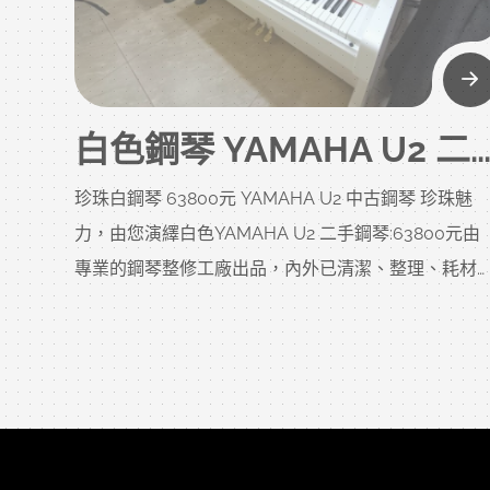
白色鋼琴 YAMAHA U2 二手鋼琴 63800元 台灣山葉 T9xx
珍珠白鋼琴 63800元 YAMAHA U2 中古鋼琴 珍珠魅
力，由您演繹白色YAMAHA U2 二手鋼琴:63800元由
專業的鋼琴整修工廠出品，內外已清潔、整理、耗材
新、整調、整音，外觀重新烤漆，品質值得您信賴!現
在光是進專業工廠烤白色，白色鋼琴漆面就要2~3萬不
含運，全新白色鋼琴更是要16~17萬以上，歡迎您比較
比價!音色影音檔和照片如下，歡迎參閱:鋼琴買賣/鋼
回收/鋼琴收購/鋼琴批發/鋼琴搬運/鋼琴調音/鋼琴
修/鋼琴保養/全新鋼琴/中古鋼琴/二手鋼琴/鋼琴報