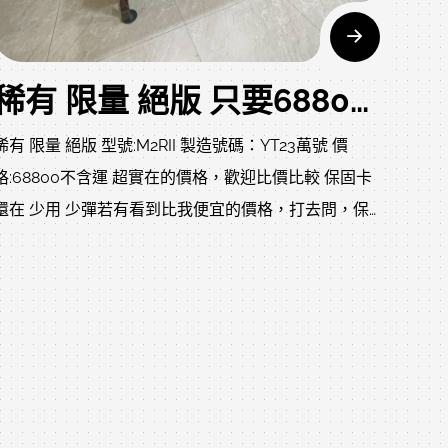
第一次彈奏就讓您沉醉在中古鋼琴的琴音中。
該型號完整體現 Yamaha 二手鋼琴，展現數十年來已
然成熟的中古鋼琴標準，承繼基本規格和特性，並讓專
稀有 限量 絕版 只要68800 YT23萬號 YAMAHA M2RII 二手鋼琴 自己搬回家 買中古琴不想變"盤仔"找我就對了
業二手鋼琴家高度讚揚。透過高超的設計、對木料完整
的品質控管以及應用獨特的先進技術，打造出可耐彎曲
稀有 限量 絕版 型號:M2RII 製造號碼：YT23萬號 價
和扭曲的零件，得以體現 U 系列的非凡音質和耐用
格:68800不含運 超實在的價格，歡迎比價比較 保固卡
性。
還在 少用 少彈若有看到比我便宜的價格，打去問，保
體現的成果是非常流暢和靈敏的可彈奏性，可以保留最
證沒有琴，因為只是騙您打去慢慢洗您..在小巧的體積
細微的差異並展現充分完整的表現力。
裡面，依舊保有YAMAHA多年的設計與工藝技術，優
2026年03月26日 10:20:00
我們在樂器中完整實現 Yamaha 所有對樂器獨有的承
美的音色與自然的共鳴，良好的作工與材料，兼具了產
諾，也就是得以長長久久享有彈奏二手鋼琴的樂趣。商
品的耐用性，帶您體驗及呈現真實的感動。是不是在找
品照片及影音如下歡迎參閱
這一台古典、典雅、雅緻的中古鋼琴?
要搶了、別考慮了、錯過就沒了、限量殘酷!
真的可遇不可求，錯過可惜..