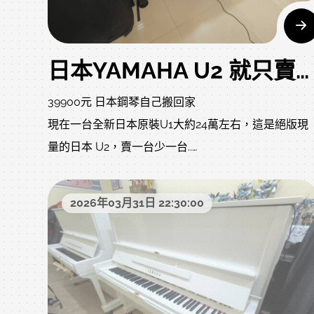
日本YAMAHA U2 就只賣您 39900元 自己搬回家 現量一台超值 二手鋼琴
39900元 日本鋼琴自己搬回家
現在一台全新日本原裝U1大約24萬左右，這是絕版現
量的日本 U2，賣一台少一台..
只要39900自己搬(同商品蝦皮賣5~7萬 不怕您比較，
迎比價)，比初階電鋼琴還便宜了，您還要買大部份老
2026年03月31日 22:30:00
師不建議的電子商品?
詳情如下說明、照片及影音: