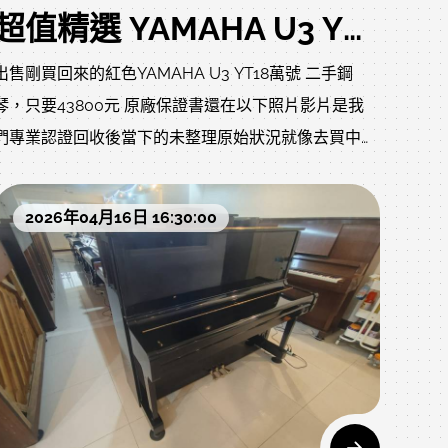
超值精選 YAMAHA U3 YT18萬號 只要43800元 典雅高貴的酒紅木紋色
出售剛買回來的紅色YAMAHA U3 YT18萬號 二手鋼
琴，只要43800元 原廠保證書還在以下照片影片是我
們專業認證回收後當下的未整理原始狀況就像去買中古
車，車行都整理得很漂亮，但您不知道的是原始狀況?
是否被撞?是否大修?以下照片及影片把上一手的狀況坦
2026年04月16日 16:30:00
誠給您了解，放心喔!我們還會再經過網頁內的鋼琴整
修流程:https://www.rita-
music.com/modules/news/article.php?
storyid=1463保證正原廠，無改裝、無變造..