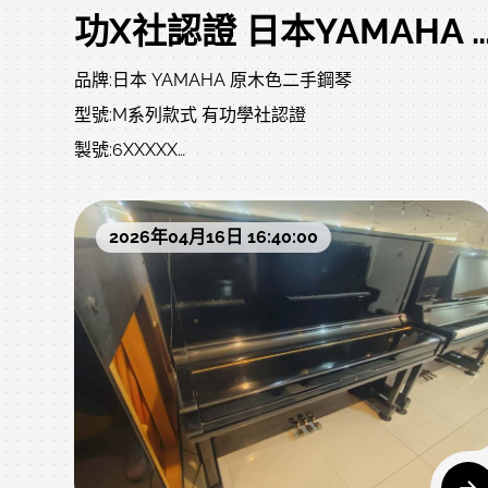
功X社認證 日本YAMAHA M1 53800 中壢中古鋼琴黃先生 0980494792 
品牌:日本 YAMAHA 原木色二手鋼琴
型號:M系列款式 有功學社認證
製號:6XXXXX
超低優惠售價:53800避免爭議，低價優惠中古琴銷售
明請詳閱:現貨交琴，音色、觸鍵、外觀、中古品認知
2026年04月16日 16:40:00
是主觀的歡迎到現場確認，避免爭議!附贈:調音一次、
中古升降琴椅、保固2年、不含運(北部一樓或電梯 大
2000左右)、除濕棒、耐重珠碗、拭琴布、琴油
售價:53800 不二價 已經很便宜 同品質中古鋼琴商品
怕您比較 歡迎比價，售價優惠請勿過多要求，無法跟
全新一樣!商品簡介：高度:109cm / 深度:56cm / 寬
度:148cm 重量:200kg 88鍵 3支踏板(附弱音裝置)