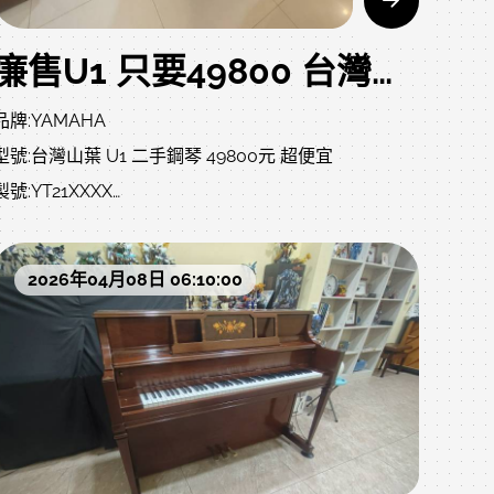
廉售U1 只要49800 台灣山葉 YT21xxxx號 YAMAHA U1 二手鋼琴
品牌:YAMAHA
型號:台灣山葉 U1 二手鋼琴 49800元 超便宜
p?
製號:YT21XXXX
附贈:調音一次、中古升降琴椅、除濕棒、耐重珠碗、
拭琴布、琴油、等..
2026年04月08日 06:10:00
不含運，北部一樓或電梯約2000左右(樓梯、吊車、拆
鍵盤、偏鄉、離島、裝箱、等..另計)
售價:49800 不二價 已經很便宜 同品質商品不怕您比較
歡迎比價中壢中古鋼琴黃先生 嚴選商品 值得您的信賴
U 系列以其溫暖且紮實渾厚的音色和始終如一穩定的可
演奏性吸引您的目光，