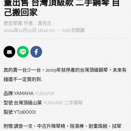
量出售 台灣頂級款 二手鋼琴 自
己搬回家
歷史琴庫
作者：
黃先生
2024年11月15日 18:10:00 ‧ 696次閱讀
真的賣一台少一台，2009年就停產的台灣頂級鋼琴，未來有
錢還不一定買的到..
品牌:YAMAHA
YU60AW
型號:台灣頂級山葉
YU60AW
二手鋼琴
製號:YT28XXXX
附贈:調音一次、中古升降琴椅、除濕棒、耐重珠碗、拭琴