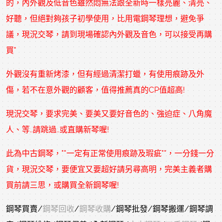
的，內外觀及低音色雖然悶無法跟全新時一樣亮麗、清亮、
好聽，但絕對夠孩子初學使用，比用電鋼琴理想，避免爭
議，現況交琴，請到現場確認內外觀及音色，可以接受再購
買"
外觀沒有重新烤漆，但有經過清潔打蠟，有使用痕跡及外
傷，若不在意外觀的顧客，值得推薦真的CP值超高!
現況交琴，要求完美、要美又要好音色的、強迫症、八角魔
人、等..請跳過..或直購新琴喔!
此為
中古鋼琴
，""一定有正常使用痕跡及瑕疵""，一分錢一分
貨，現況交琴，要便宜又要超好請另尋高明，完美主義者購
買前請三思，或購買全新鋼琴喔!
鋼琴買賣/
鋼琴回收
/
鋼琴收購
/鋼琴批發/鋼琴搬運/鋼琴調