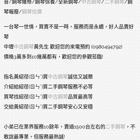
音/鋼琴維修/鋼琴保養/全新鋼琴/
中古鋼琴
/
二手鋼琴
/鋼
琴報廢/
鋼琴估價
一台琴一世情，買賣不是一時，服務而是永續，好人品賣好
琴
中壢
中古鋼琴
黃先生 歡迎您的來電預約 (0980494792)
價格3萬多到10幾萬都有，歡迎您的參觀蒞臨!
指名黃紹荏(ㄖㄣˇ)買
中古鋼琴
誠信又誠懇
介紹給紹荏(ㄖㄣˇ)買二手鋼琴服務不必等
買琴找紹荏(ㄖㄣˇ)買
中古鋼琴
品質最高等
交給黃紹荏(ㄖㄣˇ)買二手鋼琴安心又安穩
小弟已在業界服務10餘年，賣過1500台左右的
二手鋼琴
，不
敢說最專業，但服務最熱誠!