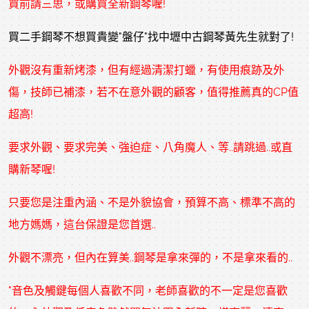
買前請三思，或購買全新鋼琴喔!
買二手鋼琴不想買貴變"盤仔"找中壢中古鋼琴黃先生就對了!
外觀沒有重新烤漆，但有經過清潔打蠟，有使用痕跡及外
傷，技師已補漆，若不在意外觀的顧客，值得推薦真的CP值
超高!
要求外觀、要求完美、強迫症、八角魔人、等..請跳過..或直
購新琴喔!
只要您是注重內涵、不是外貌協會，預算不高、標準不高的
地方媽媽，這台保證是您首選..
外觀不漂亮，但內在算美..鋼琴是拿來彈的，不是拿來看的..
"音色及觸鍵每個人喜歡不同，老師喜歡的不一定是您喜歡