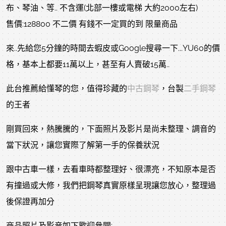
布、琴油、等.. 不含運(北部一樓或電梯 大約2000左右)
售價:128800 不二價 有錢不一定買的到 限量商品
來..先給您5分鐘的時間去蝦皮或Google搜尋一下...YU60的價
格，基本上都要11萬以上，甚至有人賣破15萬..
此台推薦給懂琴的您，值得珍藏的
中古鋼琴
，台製
二手鋼琴
的王者
剛買回來，熱騰騰的，下面照片及影片是尚未整理、調音的
當下狀況，讓您實際了解第一手的保養狀況
跟中古車一樣，去看車時都整理好、很漂亮，不知原本是否
有撞過或大修，我們把鋼琴真實原樣呈現讓您放心，整理過
後保證再加分
商品照片及影音如下歡迎參閱: