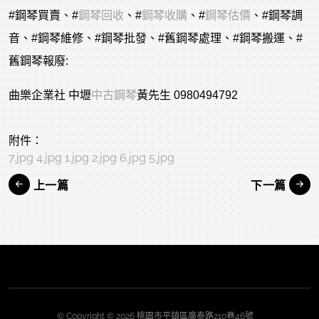
#鋼琴買賣
、
#
鋼琴回收
、
#
鋼琴收購
、
#
鋼琴估價
、
#鋼琴調
音
、
#鋼琴維修
、
#鋼琴批發
、
#舊鋼琴處理
、
#鋼琴搬運
、
#
舊鋼琴報廢
:
曲樂企業社 中壢
中古鋼琴
黃先生 0980494792
附件：
7.jpg
4.jpg
1.jpg
2.jpg
6.jpg
5.jpg
上一篇
下一篇
© Copyright © 2026 桃園市平鎮區廣泰路210巷46號