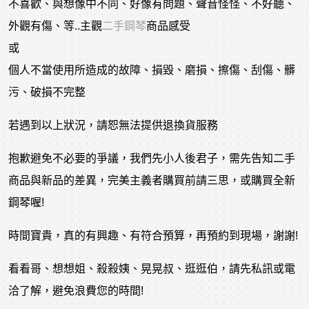
不喜歡、與想像中不同、好像有問題、聲音怪怪、不好聽、
外觀有傷、等..主觀
二手鋼琴
商品感受
或
個人不當使用所造成的故障、損毀、磨損、擦傷、刮傷、髒
污、破損不完整
若遇到以上狀況，請恕無法提供退換貨服務
抱歉避免不必要的爭議，我們先小人後君子，需先告知二手
商品與新品的差異，完美主義者購買前請三思，或購買全新
鋼琴喔!
時間寶貴，真的有興趣、有符合預算，再預約到現場，謝謝!
看看哥、想想姐、殺殺姨、晃晃叔、逛逛伯，請先私訊或電
洽了解，避免浪費您的時間!