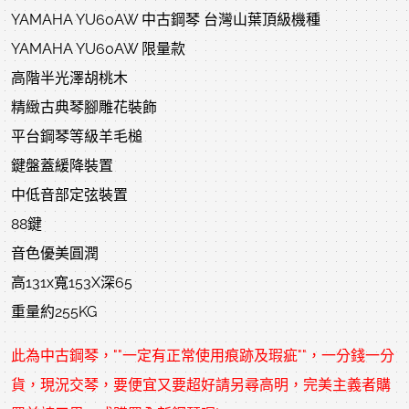
YAMAHA YU60AW 中古鋼琴 台灣山葉頂級機種
YAMAHA YU60AW 限量款
高階半光澤胡桃木
精緻古典琴腳雕花裝飾
平台鋼琴等級羊毛槌
鍵盤蓋緩降裝置
中低音部定弦裝置
88鍵
音色優美圓潤
高131x寬153X深65
重量約255KG
此為
中古鋼琴
，""一定有正常使用痕跡及瑕疵""，一分錢一分
貨，現況交琴，要便宜又要超好請另尋高明，完美主義者購