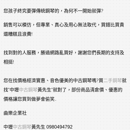
您孩子終究要彈傳統鋼琴的，為何不一開始就彈?
銷售可以模仿，但專業、真心及用心無法取代，買錯比買貴
還糟糕且浪費!
找到對的人服務，勝過網路亂買好，謝謝您們長期的支持及
相挺!
您在找價格經濟實惠、音色優美的中古鋼琴嗎?買
二手鋼琴
就
找"中壢
中古鋼琴
黃先生"就對了，部份商品清倉價、優惠的
價格讓您買到做夢會偷笑..
曲樂企業社
中壢
中古鋼琴
黃先生 0980494792