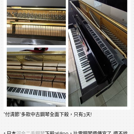
"付清節"多款中古鋼琴全面下殺，只有3天!
1.日本
河合二手鋼琴
下殺26800，比電鋼琴還便宜了..還不找