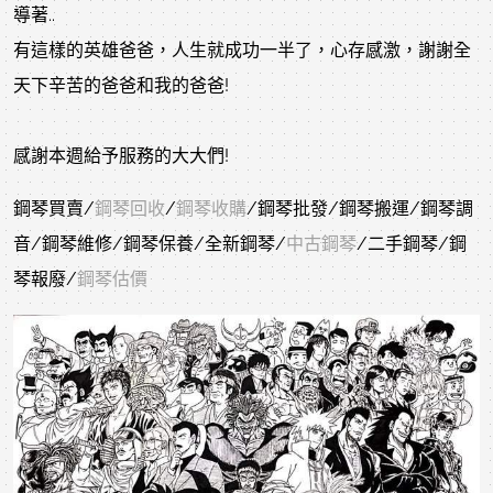
導著..
有這樣的英雄爸爸，人生就成功一半了，心存感激，謝謝全
天下辛苦的爸爸和我的爸爸!
感謝本週給予服務的大大們!
鋼琴買賣/
鋼琴回收
/
鋼琴收購
/鋼琴批發/鋼琴搬運/鋼琴調
音/鋼琴維修/鋼琴保養/全新鋼琴/
中古鋼琴
/二手鋼琴/鋼
琴報廢/
鋼琴估價