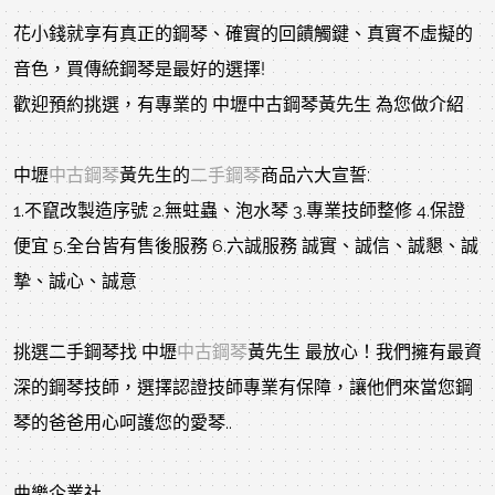
花小錢就享有真正的鋼琴、確實的回饋觸鍵、真實不虛擬的
音色，買傳統鋼琴是最好的選擇!
歡迎預約挑選，有專業的 中壢中古鋼琴黃先生 為您做介紹
中壢
中古鋼琴
黃先生的
二手鋼琴
商品六大宣誓:
1.不竄改製造序號 2.無蛀蟲、泡水琴 3.專業技師整修 4.保證
便宜 5.全台皆有售後服務 6.六誠服務 誠實、誠信、誠懇、誠
摯、誠心、誠意
挑選二手鋼琴找 中壢
中古鋼琴
黃先生 最放心！我們擁有最資
深的鋼琴技師，選擇認證技師專業有保障，讓他們來當您鋼
琴的爸爸用心呵護您的愛琴..
曲樂企業社