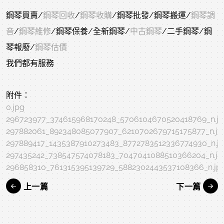
鋼琴買賣/
鋼琴回收
/
鋼琴收購
/鋼琴批發/鋼琴搬運/
鋼琴調
音
/
鋼琴維修
/鋼琴保養/全新鋼琴/
中古鋼琴
/二手鋼琴/鋼
琴報廢/
鋼琴估價
我們都有服務
附件：
0.jpg
296723977_374615968170248_5706104670520418769_n.j
297882061_892348085077907_6210702679715175877_n.jp
297889417_1435387910273483_8772783512336774930_n.j
297435242_738547574078183_7047041088510366204_n.jp
296858310_761315395139729_5882302443537108366_n.jp
上一篇
下一篇