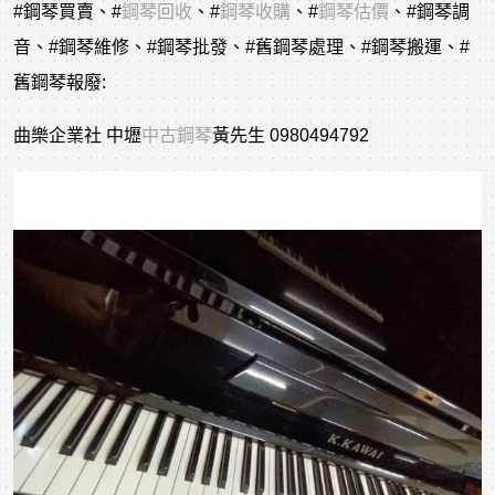
#鋼琴買賣
、
#
鋼琴回收
、
#
鋼琴收購
、
#
鋼琴估價
、
#鋼琴調
音
、
#鋼琴維修
、
#鋼琴批發
、
#舊鋼琴處理
、
#鋼琴搬運
、
#
舊鋼琴報廢
:
曲樂企業社 中壢
中古鋼琴
黃先生 0980494792