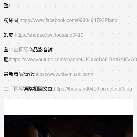
臨!
粉絲團:
https://www.facebook.com/0980494792Piano
蝦皮:
https://shopee.tw/thousand0410
全
中古鋼琴
商品影音試
聽:
https://www.youtube.com/channel/UCnxeBalIlDXtGAKVG
最新商品簡介:
https://www.rita-music.com/
二手
鋼琴
選購相關文章
:
https://thousand0410.pixnet.net/blog