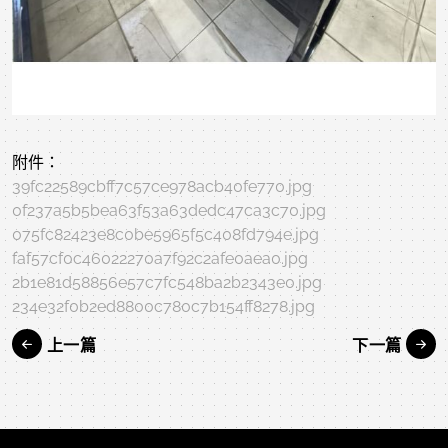
附件：
39fc22589cbff7c57ce978acb40fe770.jpg
0f237a5b5bea63f53a63dedc47ca3c70.jpg
075fc82423e8c0be5965f5c408fd794e.jpg
faf57cf0c46022270a7f92c2afe0aea0.jpg
2b1e81d58856e57c7fc548ba2b2343e0.jpg
234e32f0b2ed8800c780c7b154ff8278.jpg
上一篇
下一篇