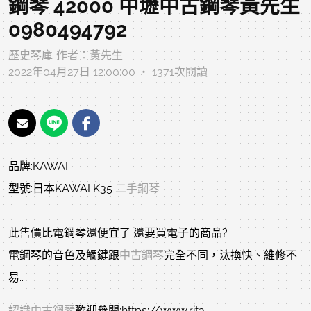
鋼琴 42000 中壢中古鋼琴黃先生
0980494792
歷史琴庫
作者：
黃先生
2022年04月27日 12:00:00 ‧ 1371次閱讀
品牌:KAWAI
型號:日本KAWAI K35
二手鋼琴
此售價比電鋼琴還便宜了 還要買電子的商品?
電鋼琴的音色及觸鍵跟
中古鋼琴
完全不同，汰換快、維修不
易..
認識中古鋼琴
歡迎參閱:https://www.rita-