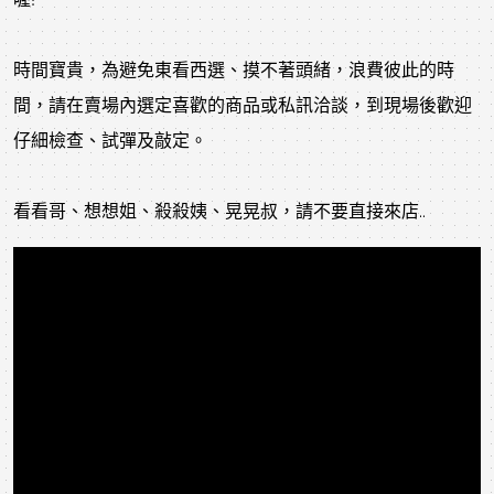
時間寶貴，為避免東看西選、摸不著頭緒，浪費彼此的時
間，請在賣場內選定喜歡的商品或私訊洽談，到現場後歡迎
仔細檢查、試彈及敲定。
看看哥、想想姐、殺殺姨、晃晃叔，請不要直接來店..