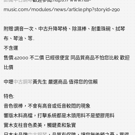
music.com/modules/news/article.php?storyid=290
附贈:調音一次、中古升降琴椅、除濕棒、耐重珠碗、拭琴
布、琴油、等..
不含運
售價:42000 不二價 已經很便宜 同品質商品不怕您比較 歡迎
比價
中壢
中古鋼琴
黃先生 嚴選商品 值得您的信賴
特色:
音色很棒，不會有高音或低音較悶的現象
響版木料高檔，打擊系統都是木頭用料不是塑膠用料
實木支柱音色柔美，觸鍵柔和紮實
日本大品牌
中古鋼琴
，品質有保障，讓您無後顧之憂，買得