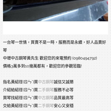
一台琴一世情，買賣不是一時，服務而是永續，好人品賣好
琴
中壢中古鋼琴黃先生 歡迎您的來電預約 (0980494792)
價格3萬多到10幾萬都有，歡迎您的參觀蒞臨!
指名黃紹荏(ㄖㄣˇ)買
中古鋼琴
誠信又誠懇
介紹給紹荏(ㄖㄣˇ)買
二手鋼琴
服務不必等
買琴找紹荏(ㄖㄣˇ)買
中古鋼琴
品質最高等
交給黃紹荏(ㄖㄣˇ)買
二手鋼琴
安心又安穩