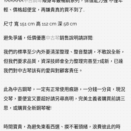
YAMAHA
中古鋼琴
矮身琴最暢銷系列，保值能力強 不僅年
輕、價格超便宜，再嫌貴真的買不到了..
尺寸 寬 151 cm 高 112 cm 深 58 cm
避免爭議，低價優惠
中古琴
銷售說明請詳閱:
我們的標準至少內外要清潔整理、整音整調，不敢說全新，
但我們要求品質，資深技師會全力整理完善至7成新，已達
我們對中古琴該有的愛與對顧客責任。
此為中古鋼琴，一定有正常使用痕跡，一分錢一分貨，現況
交琴，要便宜又要超好請另尋高明，完美主義者購買前請三
思，或購買全新鋼琴喔!
時間寶貴，為避免東看西選、摸不著頭緒，浪費彼此的時