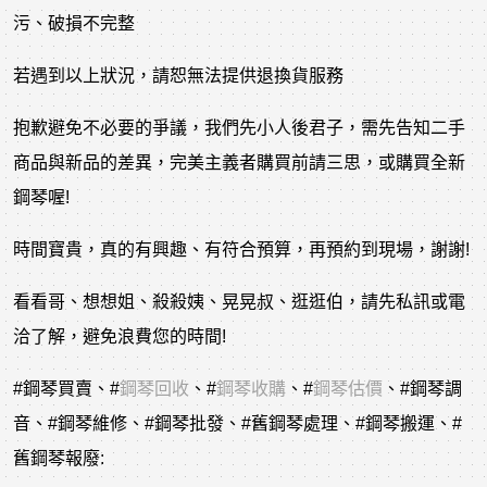
污、破損不完整
若遇到以上狀況，請恕無法提供退換貨服務
抱歉避免不必要的爭議，我們先小人後君子，需先告知二手
商品與新品的差異，完美主義者購買前請三思，或購買全新
鋼琴喔!
時間寶貴，真的有興趣、有符合預算，再預約到現場，謝謝!
看看哥、想想姐、殺殺姨、晃晃叔、逛逛伯，請先私訊或電
洽了解，避免浪費您的時間!
#鋼琴買賣
、
#
鋼琴回收
、
#
鋼琴收購
、
#
鋼琴估價
、
#鋼琴調
音
、
#鋼琴維修
、
#鋼琴批發
、
#舊鋼琴處理
、
#鋼琴搬運
、
#
舊鋼琴報廢
: