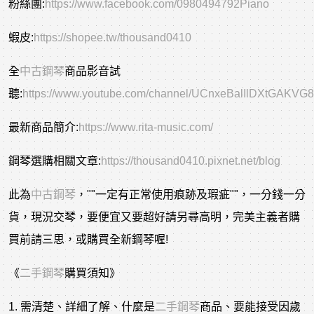
粉絲團:
https://www.facebook.com/0980494792Piano
蝦皮:
https://shopee.tw/thousand0410
全
中古鋼琴
商品影音試
聽:
https://www.youtube.com/channel/UCnxeBalIlDXtGAKVG
最新商品簡介:
https://www.rita-music.com/
鋼琴選購相關文章:
https://thousand0410.pixnet.net/blog
此為
中古鋼琴
，""一定有正常使用痕跡及瑕疵""，一分錢一分
貨，現況交琴，要便宜又要超好請另尋高明，完美主義者購
買前請三思，或購買全新鋼琴喔!
《
二手鋼琴
購買須知》
1. 需清楚、詳細了解、什麼是
二手鋼琴
商品、要能接受因歲