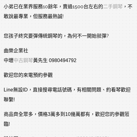
小弟已在業界服務10餘年，賣過1500台左右的
二手鋼琴
，不
敢說最專業，但服務最熱誠!
您孩子終究要彈傳統鋼琴的，為何不一開始就彈?
曲樂企業社
中壢
中古鋼琴
黃先生 0980494792
歡迎您的來電預約參觀
Line無設ID，直接搜尋電話號碼，有相關問題、約看琴歡迎
聯繫!
商品齊全眾多，價格3萬多到10幾萬都有，歡迎您的參觀蒞
臨!