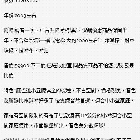
製號:YT26XXXX
年份:2003左右
附贈:調音一次、中古升降琴椅(黑)、促銷優惠商品保固半
年、不含運(北部一樓或電梯 大約2000左右)、除濕棒、耐重
珠碗、拭琴布、琴油
售價:59900 不二價 已經很便宜 同品質商品不怕您比較 歡迎
比價
特色: 麻雀雖小五臟俱全的機種，不占空間，價格親民，音色
及觸鍵比電鋼琴好多了 優質練習琴首選，適合中小型家庭，
家裡有空間限制的有福了!此款身高112公分的小琴適合小空
間家庭使用，市面數量稀少，音色美外觀精緻!