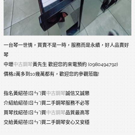
一台琴一世情，買賣不是一時，服務而是永續，好人品賣好
琴
中壢
中古鋼琴
黃先生 歡迎您的來電預約 (0980494792)
價格2萬多到10幾萬都有，歡迎您的參觀蒞臨!
指名黃紹荏(ㄖㄣˇ)買
中古鋼琴
誠信又誠懇
介紹給紹荏(ㄖㄣˇ)買二手鋼琴服務不必等
買琴找紹荏(ㄖㄣˇ)買
中古鋼琴
品質最高等
交給黃紹荏(ㄖㄣˇ)買二手鋼琴安心又安穩