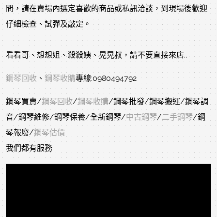
間，請在賣場內選定喜歡的商品或私訊洽談，到現場後歡迎
仔細檢查、試彈及敲定。
看看哥、想想姐、殺殺姨、晃晃叔，請不要直接來店..
鋼琴回收
、
鋼琴收購
專線:0980494792
鋼琴買賣/
鋼琴回收
/
鋼琴收購
/鋼琴批發/鋼琴搬運/鋼琴調
音/鋼琴維修/鋼琴保養/全新鋼琴/
中古鋼琴
/
二手鋼琴
/鋼
琴報廢/
鋼琴估價
我們都有服務