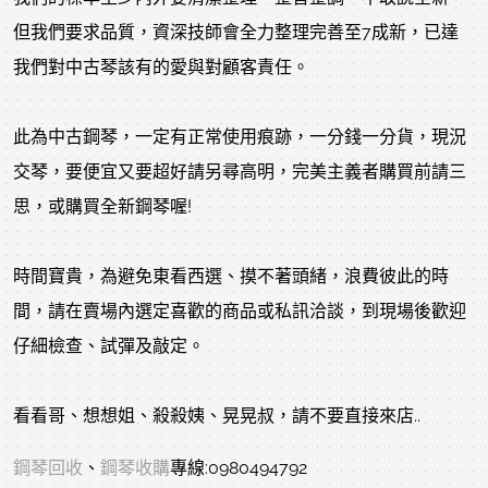
但我們要求品質，資深技師會全力整理完善至7成新，已達
我們對中古琴該有的愛與對顧客責任。
此為中古鋼琴，一定有正常使用痕跡，一分錢一分貨，現況
交琴，要便宜又要超好請另尋高明，完美主義者購買前請三
思，或購買全新鋼琴喔!
時間寶貴，為避免東看西選、摸不著頭緒，浪費彼此的時
間，請在賣場內選定喜歡的商品或私訊洽談，到現場後歡迎
仔細檢查、試彈及敲定。
看看哥、想想姐、殺殺姨、晃晃叔，請不要直接來店..
鋼琴回收
、
鋼琴收購
專線:0980494792