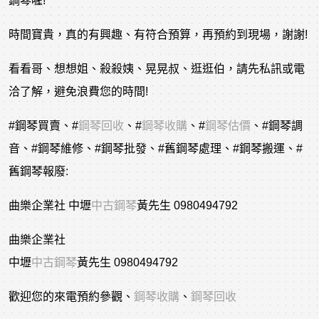
鋼琴喔!
時間寶貴，真的有興趣、有符合預算，再預約到現場，謝謝!
看看哥、想想姐、殺殺姨、晃晃叔、逛逛伯，請先私訊或電
洽了解，避免浪費您的時間!
#鋼琴買賣
、
#
鋼琴回收
、
#
鋼琴收購
、
#
鋼琴估價
、
#鋼琴調
音
、
#鋼琴維修
、
#鋼琴批發
、
#舊鋼琴處理
、
#鋼琴搬運
、
#
舊鋼琴報廢
:
曲樂企業社 中壢
中古鋼琴
黃先生 0980494792
曲樂企業社
中壢
中古鋼琴
黃先生 0980494792
歡迎您的來電預約參觀、
鋼琴收購
、
鋼琴回收