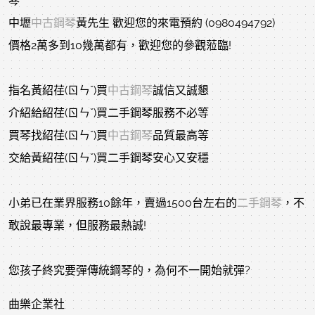
琴
中壢
中古鋼琴
黃先生 歡迎您的來電預約 (0980494792)
價格2萬多到10幾萬都有，歡迎您的參觀蒞臨!
指名黃紹荏(ㄖㄣˇ)買
中古鋼琴
誠信又誠懇
介紹給紹荏(ㄖㄣˇ)買二手鋼琴服務不必等
買琴找紹荏(ㄖㄣˇ)買
中古鋼琴
品質最高等
交給黃紹荏(ㄖㄣˇ)買二手鋼琴安心又安穩
小弟已在業界服務10餘年，賣過1500台左右的
二手鋼琴
，不
敢說最專業，但服務最熱誠!
您孩子終究要彈傳統鋼琴的，為何不一開始就彈?
曲樂企業社