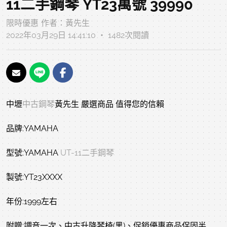
11二手鋼琴 YT23萬號 39990
限時優惠
作者：
黃先生
2022年03月29日 14:41:10 ‧ 1482次閱讀
中壢
中古鋼琴
黃先生 嚴選商品 值得您的信賴
品牌:YAMAHA
型號:YAMAHA
UT-11
二手鋼琴
製號:YT23XXXX
年份:1999左右
附贈:調音一次、中古升降琴椅(黑)、促銷優惠商品保固半