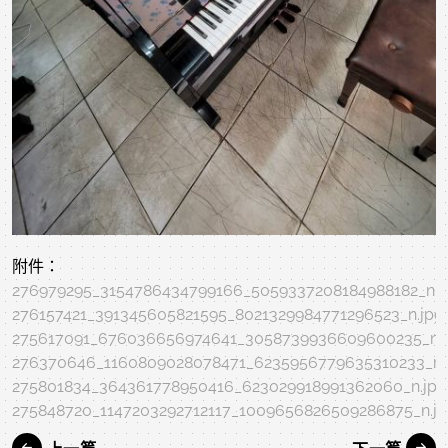
附件：
276979295_3154786434799166_5059337208184988182_n.j
276157421_391345605821595_8021329984771296523_n.jpg
275617091_676036656974641_3058739936609600235_n.
276370646_1160809028078471_6235956779635310233_n.
275801834_364361778950416_623029918991362060_n.jpg
275848720_1147203292712117_1009656826509286875_n.j