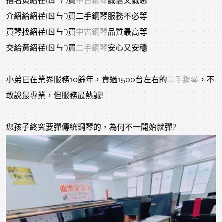
指名黃紹荏(ㄖㄣˇ)買
中古鋼琴
誠信又誠懇
介紹給紹荏(ㄖㄣˇ)買二手鋼琴服務不必等
買琴找紹荏(ㄖㄣˇ)買
中古鋼琴
品質最高等
交給黃紹荏(ㄖㄣˇ)買
二手鋼琴
安心又安穩
小弟已在業界服務10餘年，賣過1500台左右的
二手鋼琴
，不
敢說最專業，但服務最熱誠!
您孩子終究要彈傳統鋼琴的，為何不一開始就彈?