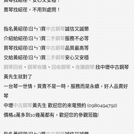
買琴找紹荏，安心又安穩！
賣琴找紹荏，不用到處問！
指名黃紹荏(ㄖㄣˇ)買
中古鋼琴
誠信又誠懇
介紹給紹荏(ㄖㄣˇ)買
二手鋼琴
服務不必等
買琴找紹荏(ㄖㄣˇ)買
中古鋼琴
品質最高等
交給黃紹荏(ㄖㄣˇ)買
二手鋼琴
安心又安穩
鋼琴回收
、
鋼琴收購
、
回收鋼琴
、
收購鋼琴
:找中壢中古鋼琴
黃先生就對了
一台琴一世情，買賣不是一時，服務而是永續，好人品賣好
琴
中壢
中古鋼琴
黃先生 歡迎您的來電預約 (0980494792)
價格4萬多到10幾萬都有，歡迎您的參觀蒞臨!