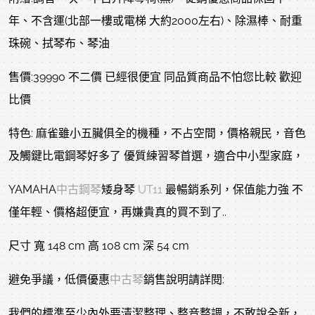
年、不含運(北部一樓或電梯 大約2000左右)、除濕棒、耐重
珠碗、拭琴布、琴油
售價:39990 不二價 已經很便宜 同品質商品不怕您比較 歡迎
比價
特色: 麻雀雖小五臟俱全的機種，不占空間，價格親民，音色
及觸鍵比電鋼琴好多了 優質練習琴首選，適合中小型家庭，
YAMAHA
中古鋼琴
矮身琴
UT11
最暢銷系列，保值能力強 不
僅年輕、價格超便宜，再嫌貴真的買不到了..
尺寸 寬 148 cm 高 108 cm 深 54 cm
避免爭議，低價優惠
中古琴
銷售說明請詳閱:
我們的標準至少內外要清潔整理、整音整調，不敢說全新，