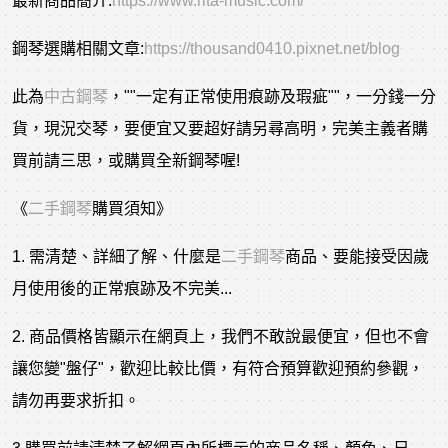
最新商品簡介:
https://www.rita-music.com/
鋼琴選購相關文章:
https://thousand0410.pixnet.net/blog
此為
中古鋼琴
，""一定有正常使用痕跡及瑕疵""，一分錢一分
貨，現況交琴，要便宜又要超好請另尋高明，完美主義者購
買前請三思，或購買全新鋼琴喔!
《
二手鋼琴
購買須知》
1. 需清楚、詳細了解、什麼是
二手鋼琴
商品、要能接受因歲
月使用後的正常痕跡及不完美...
2. 商品價格皆顯示在網頁上，我們不敢說最便宜，但也不會
讓您變"盤仔"，歡迎比較比價，有符合預算歡迎預約參觀，
請勿再要求折扣。