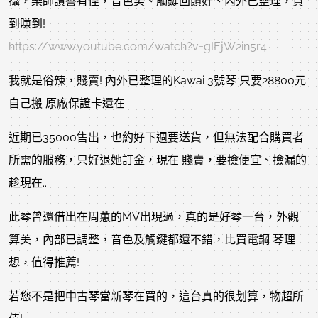
攝，樂師讚譽有佳，音色美、觸鍵回饋好、內外已整理，買
到賺到!
https://www.youtube.com/watch?v=gIEjW2in5r4
我就是俗辣，賤賣! 內外已整理的Kawai 3號琴 只要28800元
自己搬 原廠保證卡還在
近期已35000售出，也約好下週要送貨，但無法配合購買者
所需的服務，只好退她訂金，現在 賤賣，要撿便宜、撿漏的
趁現在..
此琴曾還借出在周蕙的MV出現過，真的是好琴一台，外觀
算美，內部已調整，音色及觸鍵都還不錯，比買電鋼 琴理
想，值得推薦!
若您不是把中古琴當新琴在買的，這台真的很划算，物超所