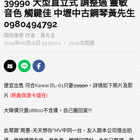
39990 大型直立式 調整過 靈敏
音色 觸鍵佳 中壢中古鋼琴黃先生
0980494792
限時優惠
作者：
黃先生
2024年06月21日 13:30:00 ‧ 3529次閱讀
便宜出售 河合Kawai BL-61只要
39990
，詳情如下照片及影
片
(原廠保證卡還在)
大降價只要28800不含運，自己搬回家!!!
此琴跟"周惠-天天想你"MV中同一台，友人跟本公司借出拍