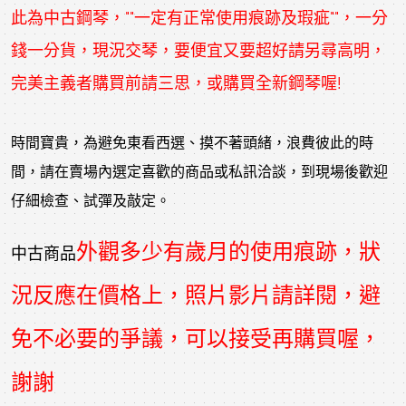
此為
中古鋼琴
，""一定有正常使用痕跡及瑕疵""，一分
錢一分貨，現況交琴，要便宜又要超好請另尋高明，
完美主義者購買前請三思，或購買全新鋼琴喔!
時間寶貴，為避免東看西選、摸不著頭緒，浪費彼此的時
間，請在賣場內選定喜歡的商品或私訊洽談，到現場後歡迎
仔細檢查、試彈及敲定。
外觀多少有歲月的使用痕跡，狀
中古商品
況反應在價格上，照片影片請詳閱，避
免不必要的爭議，可以接受再購買喔，
謝謝