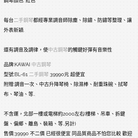
鋼琴顏色: 紅色
每台
二手鋼琴
都經專業調音師除塵、除鏽、防鏽等整理、讓
外表新穎.
還有調音及調律，使
中古鋼琴
的觸鍵好彈有音樂性
品牌:KAWAI
中古鋼琴
型號:BL-61
二手鋼琴
39990元 超便宜
附贈:調音一次、中古升降琴椅、除濕棒、耐重珠碗、拭琴
布、琴油、等..
不含運，北部一樓或電梯約2000左右(樓梯、吊車、拆鍵
盤、偏鄉、離島、裝箱、等..另計)
售價:39990 不二價 已經很便宜 同品質商品不怕您比較 歡迎