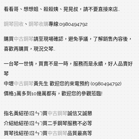
看看哥、想想姐、殺殺姨、晃晃叔，請不要直接來店..
鋼琴回收
、
鋼琴收購
專線:0980494792
購買
中古鋼琴
請至現場確認，避免爭議，了解銷售內容後，
喜歡再購買，現況交琴..
一台琴一世情，買賣不是一時，服務而是永續，好人品賣好
琴
中壢
中古鋼琴
黃先生 歡迎您的來電預約 (0980494792)
價格3萬多到10幾萬都有，歡迎您的參觀蒞臨!
指名黃紹荏(ㄖㄣˇ)買
中古鋼琴
誠信又誠懇
介紹給紹荏(ㄖㄣˇ)買二手鋼琴服務不必等
買琴找紹荏(ㄖㄣˇ)買
中古鋼琴
品質最高等