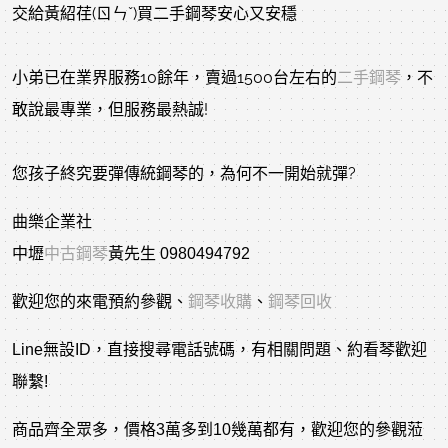
交給黃紹荏(ㄖㄣˇ)買二手鋼琴安心又安穩
小弟已在業界服務10餘年，賣過1500台左右的
二手鋼琴
，不
敢說最專業，但服務最熱誠!
您孩子終究要彈傳統鋼琴的，為何不一開始就彈?
曲樂企業社
中壢
中古鋼琴
黃先生 0980494792
歡迎您的來電預約參觀、
鋼琴收購
、
鋼琴回收
Line無設ID，直接搜尋電話號碼，有相關問題、約看琴歡迎
聯繫!
商品齊全眾多，價格3萬多到10幾萬都有，歡迎您的參觀蒞