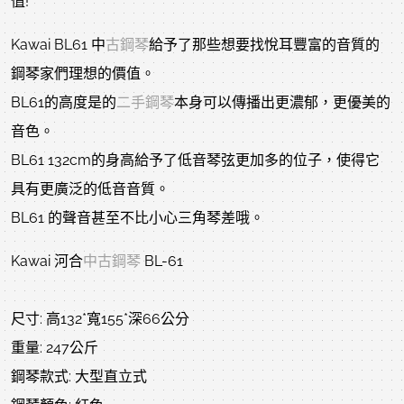
值!
Kawai BL61 中
古鋼琴
給予了那些想要找悅耳豐富的音質的
鋼琴家們理想的價值。
BL61的高度是的
二手鋼琴
本身可以傳播出更濃郁，更優美的
音色。
BL61 132cm的身高給予了低音琴弦更加多的位子，使得它
具有更廣泛的低音音質。
BL61 的聲音甚至不比小心三角琴差哦。
Kawai 河合
中古鋼琴
BL-61
尺寸: 高132*寬155*深66公分
重量: 247公斤
鋼琴款式: 大型直立式