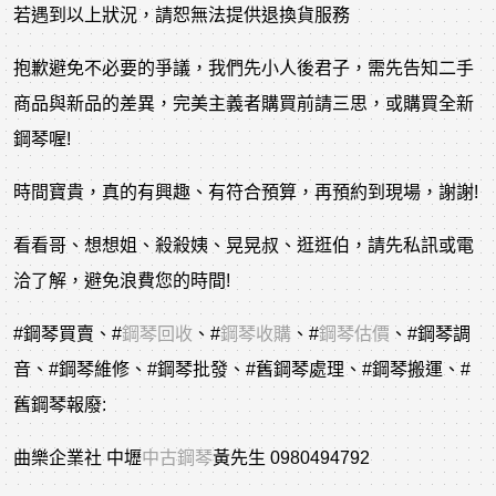
若遇到以上狀況，請恕無法提供退換貨服務
抱歉避免不必要的爭議，我們先小人後君子，需先告知二手
商品與新品的差異，完美主義者購買前請三思，或購買全新
鋼琴喔!
時間寶貴，真的有興趣、有符合預算，再預約到現場，謝謝!
看看哥、想想姐、殺殺姨、晃晃叔、逛逛伯，請先私訊或電
洽了解，避免浪費您的時間!
#鋼琴買賣
、
#
鋼琴回收
、
#
鋼琴收購
、
#
鋼琴估價
、
#鋼琴調
音
、
#鋼琴維修
、
#鋼琴批發
、
#舊鋼琴處理
、
#鋼琴搬運
、
#
舊鋼琴報廢
:
曲樂企業社 中壢
中古鋼琴
黃先生 0980494792