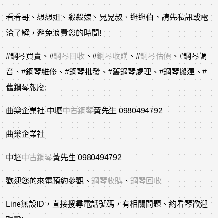
看看哥、想想姐、殺殺姨、晃晃叔、逛逛伯，請先私訊或電
洽了解，避免浪費您的時間!
#鋼琴買賣
、
#
鋼琴回收
、
#
鋼琴收購
、
#
鋼琴估價
、
#鋼琴調
音
、
#鋼琴維修
、
#鋼琴批發
、
#舊鋼琴處理
、
#鋼琴搬運
、
#
舊鋼琴報廢
:
曲樂企業社 中壢
中古鋼琴
黃先生 0980494792
曲樂企業社
中壢
中古鋼琴
黃先生 0980494792
歡迎您的來電預約參觀、
鋼琴收購
、
鋼琴回收
Line無設ID，直接搜尋電話號碼，有相關問題、約看琴歡迎