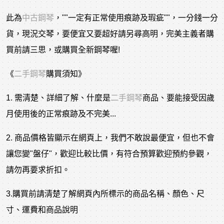
此為
中古鋼琴
，""一定有正常使用痕跡及瑕疵""，一分錢一分
貨，現況交琴，要便宜又要超好請另尋高明，完美主義者購
買前請三思，或購買全新鋼琴喔!
《
二手鋼琴
購買須知》
1. 需清楚、詳細了解、什麼是
二手鋼琴
商品、要能接受因歲
月使用後的正常痕跡及不完美...
2. 商品價格皆顯示在網頁上，我們不敢說最便宜，但也不會
讓您變"盤仔"，歡迎比較比價，有符合預算歡迎預約參觀，
請勿再要求折扣。
3.購買前請清楚了解網頁內所標示的商品名稱、顏色、尺
寸、運費和商品說明