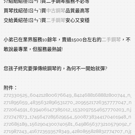
介紹給紹荏(ㄖㄣˇ)買二手鋼琴服務不必等
買琴找紹荏(ㄖㄣˇ)買
中古鋼琴
品質最高等
交給黃紹荏(ㄖㄣˇ)買
二手鋼琴
安心又安穩
小弟已在業界服務10餘年，賣過1500台左右的
二手鋼琴
，不
敢說最專業，但服務最熱誠!
您孩子終究要彈傳統鋼琴的，為何不一開始就彈?
附件：
272330525_604212800676649_8424688168882800744_n.j
271895659_4835632896531270_2095521726357777047_n.j
272064591_639406147385012_1532097554657770203_n.jp
272747873_1745647285629554_5008738344170401948_n.j
272685189_1562904300740581_6498656373210579092_n.j
271987243_416723593578349_4280855828832774707_n.jp