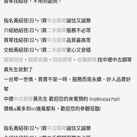
賣琴找紹荏，不用到處問！
指名黃紹荏(ㄖㄣˇ)買
中古鋼琴
誠信又誠懇
介紹給紹荏(ㄖㄣˇ)買
二手鋼琴
服務不必等
買琴找紹荏(ㄖㄣˇ)買
中古鋼琴
品質最高等
交給黃紹荏(ㄖㄣˇ)買
二手鋼琴
安心又安穩
鋼琴回收
、
鋼琴收購
、
回收鋼琴
、
收購鋼琴
:找中壢中古鋼琴
黃先生就對了
一台琴一世情，買賣不是一時，服務而是永續，好人品賣好
琴
中壢
中古鋼琴
黃先生 歡迎您的來電預約 (0980494792)
價格4萬多到10幾萬都有，歡迎您的參觀蒞臨!
指名黃紹荏(ㄖㄣˇ)買
中古鋼琴
誠信又誠懇