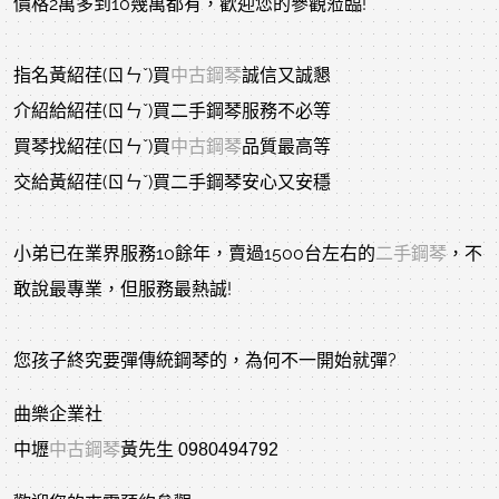
價格2萬多到10幾萬都有，歡迎您的參觀蒞臨!
指名黃紹荏(ㄖㄣˇ)買
中古鋼琴
誠信又誠懇
介紹給紹荏(ㄖㄣˇ)買二手鋼琴服務不必等
買琴找紹荏(ㄖㄣˇ)買
中古鋼琴
品質最高等
交給黃紹荏(ㄖㄣˇ)買二手鋼琴安心又安穩
小弟已在業界服務10餘年，賣過1500台左右的
二手鋼琴
，不
敢說最專業，但服務最熱誠!
您孩子終究要彈傳統鋼琴的，為何不一開始就彈?
曲樂企業社
中壢
中古鋼琴
黃先生 0980494792