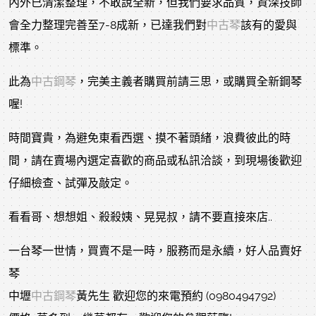
內外已清潔整理，不敢說全新，但我們要求品質，資深技師
會全力整理完善至7-8成新，已達我們對
中古琴
該有的愛與
標準。
此為
中古鋼琴
，完美主義者購買前請三思，或購買全新鋼琴
喔!
時間寶貴，為避免東看西選、摸不著頭緒，浪費彼此的時
間，請在賣場內選定喜歡的商品或私訊洽談，到現場後歡迎
仔細檢查、試彈及敲定。
看看哥、想想姐、殺殺姨、晃晃叔，請不要直接來店..
一台琴一世情，買賣不是一時，服務而是永續，好人品賣好
琴
中壢
中古鋼琴
黃先生 歡迎您的來電預約 (0980494792)