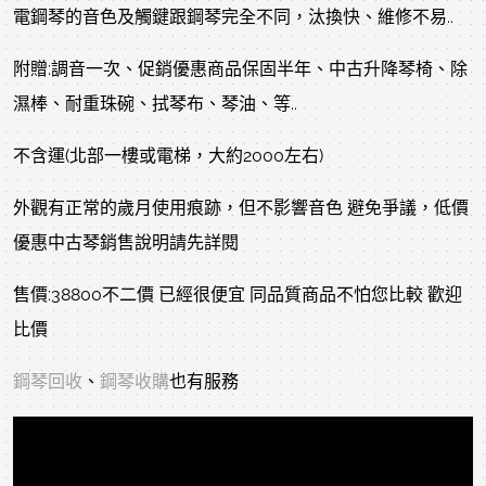
電鋼琴的音色及觸鍵跟鋼琴完全不同，汰換快、維修不易..
附贈:調音一次、促銷優惠商品保固半年、中古升降琴椅、除
濕棒、耐重珠碗、拭琴布、琴油、等..
不含運(北部一樓或電梯，大約2000左右)
外觀有正常的歲月使用痕跡，但不影響音色 避免爭議，低價
優惠中古琴銷售說明請先詳閱
售價:38800不二價 已經很便宜 同品質商品不怕您比較 歡迎
比價
鋼琴回收
、
鋼琴收購
也有服務