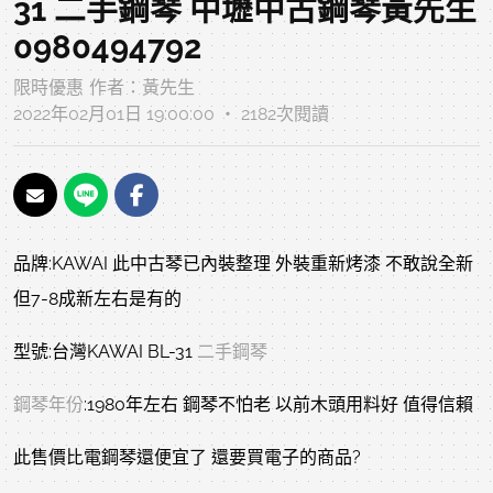
31 二手鋼琴 中壢中古鋼琴黃先生
0980494792
限時優惠
作者：
黃先生
2022年02月01日 19:00:00 ‧ 2182次閱讀
品牌:KAWAI 此中古琴已內裝整理 外裝重新烤漆 不敢說全新
但7-8成新左右是有的
型號:台灣KAWAI BL-31
二手鋼琴
鋼琴年份
:1980年左右 鋼琴不怕老 以前木頭用料好 值得信賴
此售價比電鋼琴還便宜了 還要買電子的商品?