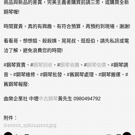
商品與新品的差異，完美主義者購買前請三思，或購買全新
鋼琴喔!
時間寶貴，真的有興趣、有符合預算，再預約到現場，謝謝!
看看哥、想想姐、殺殺姨、晃晃叔、逛逛伯，請先私訊或電
洽了解，避免浪費您的時間!
#鋼琴買賣
、
#
鋼琴回收
、
#
鋼琴收購
、
#
鋼琴估價
、
#鋼琴調
音
、
#鋼琴維修
、
#鋼琴批發
、
#舊鋼琴處理
、
#鋼琴搬運
、
#
舊鋼琴報廢
:
曲樂企業社 中壢
中古鋼琴
黃先生 0980494792
附件：
i010001_1562142102.jpg