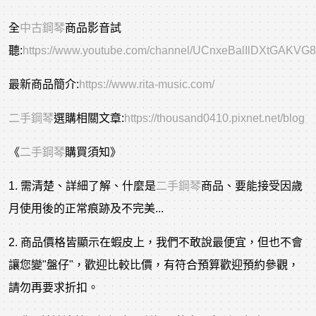
全
中古鋼琴
商品影音試
聽:
https://www.youtube.com/channel/UCnxeBalIlDXtGAKVG
最新商品簡介:
https://www.rita-music.com/
二手
鋼琴
選購相關文章
:
https://thousand0410.pixnet.net/blog
《
二手鋼琴
購買須知》
1. 需清楚、詳細了解、什麼是
二手鋼琴
商品、要能接受因歲
月使用後的正常痕跡及不完美...
2. 商品價格皆顯示在蝦皮上，我們不敢說最便宜，但也不會
讓您變"盤仔"，歡迎比較比價，有符合預算歡迎預約參觀，
請勿再要求折扣。