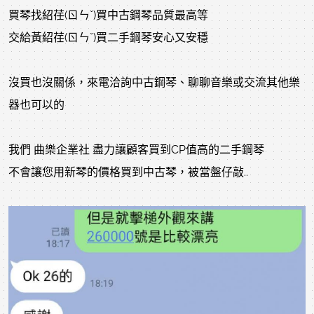
買琴找紹荏(ㄖㄣˇ)買中古鋼琴品質最高等
交給黃紹荏(ㄖㄣˇ)買二手鋼琴安心又安穩
沒買也沒關係，來電洽詢中古鋼琴、聊聊音樂或交流其他樂
器也可以的
我們 曲樂企業社 盡力讓顧客買到CP值高的二手鋼琴
不會讓您用新琴的價格買到中古琴，被當盤仔敲..