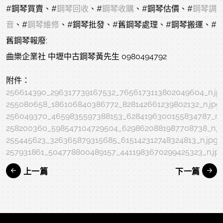
#鋼琴買賣
、
#
鋼琴回收
、
#
鋼琴收購
、
#鋼琴估價
、
#
鋼琴調
音
、
#
鋼琴維修
、
#鋼琴批發
、
#舊鋼琴處理
、
#鋼琴搬運
、
#
舊鋼琴報廢
:
曲樂企業社 中壢中古鋼琴黃先生 0980494792
附件：
256614390_296317739167532_7656173113802049604_n.jp
255080658_186106840386772_828142661239802132_n.jpg
256049370_4659835597388153_6284196300155834787_n.
258200360_598547104729504_6298620881987708738_n.j
255445623_326365879315685_615142312748324813_n.jpg
257931861_504778800489157_4411983670299425323_n.jp
上一篇
下一篇