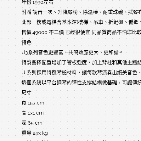
年份:1990左右
附贈:調音一次、升降琴椅、除濕棒、耐重珠碗、拭琴布
北部一樓或電梯含基本運(樓梯、吊車、拆鍵盤、偏鄉、
售價:49000 不二價 已經很便宜 同品質商品不怕您比
特色:
U3系列音色更豐富、共鳴效應更大、更和諧。
特製響棒配置增加了響板強度，加上背柱和其他主體
U 系列採用特選琴槌材料，讓每款琴演奏出絕美音色
這個系統以平台鋼琴的彈性支撐結構做基礎，可讓傳
尺寸
寬 153 cm
高 131 cm
深 65 cm
重量 243 kg