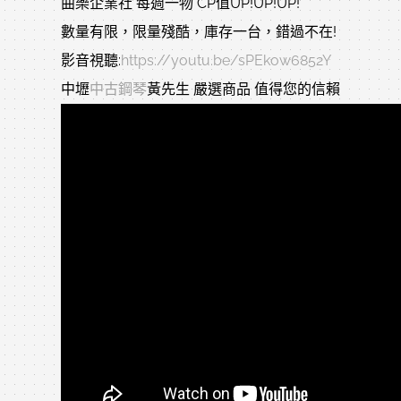
曲樂企業社 每週一物 CP值UP!UP!UP!
數量有限，限量殘酷，庫存一台，錯過不在!
影音視聽:
https://youtu.be/sPEkow6852Y
中壢
中古鋼琴
黃先生 嚴選商品 值得您的信賴