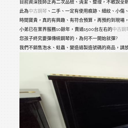
目前資深技師正再二次品檢、清潔、整理，不敢說全新
此為
中古鋼琴
、二手、一定有使用痕跡、細紋、小傷、
時間寶貴，真的有興趣、有符合預算，再預約到現場，
小弟已在業界服務10餘年，賣過1500台左右的
中古鋼
您孩子終究要彈傳統鋼琴的，為何不一開始就彈?
我們不銷售泡水、蛀蟲、變造過製造號碼的商品，請放