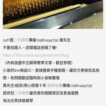
24H賞
二手鋼琴
專線:0980494792 黃先生
不要找錯人、認錯電話號碼了喔!
https://thousand0410.pixnet.net/blog
（內有挑選中古鋼琴教學文章，歡迎參閱）
小弟的line無設ID，直接搜尋手機號碼，讓您方便尋找及詢
問，有問題歡迎隨時與小弟聯繫哦
黃先生(紹荏)用心經營十年
鋼琴收購
專線:0980494792
提供您
二手鋼琴
最完善的相關資訊及售後服務
淘汰劣質拼裝鋼琴