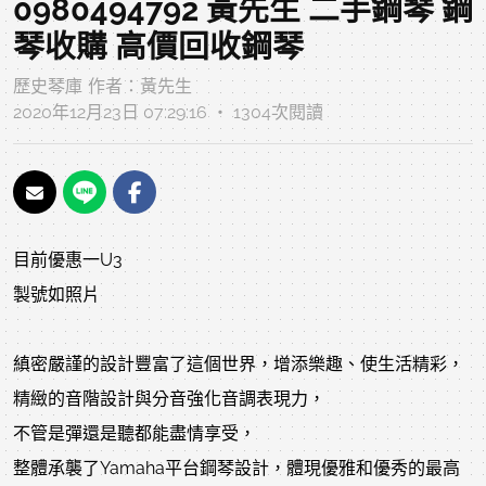
0980494792 黃先生 二手鋼琴 鋼
琴收購 高價回收鋼琴
歷史琴庫
作者：
黃先生
2020年12月23日 07:29:16 ‧ 1304次閱讀
目前優惠一U3
製號如照片
縝密嚴謹的設計豐富了這個世界，增添樂趣、使生活精彩，
精緻的音階設計與分音強化音調表現力，
不管是彈還是聽都能盡情享受，
整體承襲了Yamaha平台鋼琴設計，體現優雅和優秀的最高