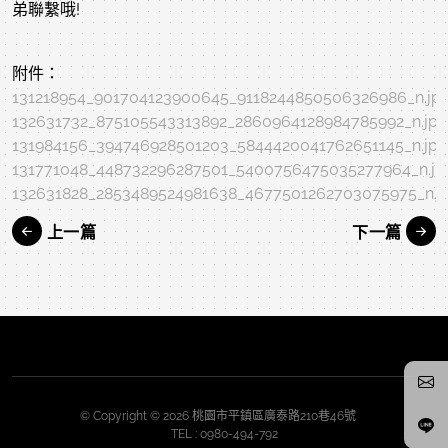
弟聯繫哦!
附件：
131218954_901704123900645_9118244850506326986_n.jp
132631732_875105543313892_2860964128984785992_n.jpg
131984156_394746928501203_5844420041762651145_n.jpg
131771048_448732296287501_5400756475035277964_n.jp
132631828_2853489524981638_4677501262703075975_n.j
上一篇
下一篇
© Copyright © 2026 桃園市平鎮區廣泰路210巷46號
TEL :
0980-494-792