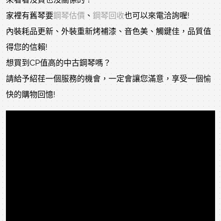
家裡有舊琴要
鋼琴估價
、
鋼琴回收
也可以來電洽詢喔!
內裝耗品更新、外裝重新烤補漆、音色美、觸鍵佳，品質值
得您的信賴!
想買到CP值高的中古鋼琴嗎？
請給予紹荏一個服務的機會，一定會讓您滿意，享受一個愉
快的購物回憶!