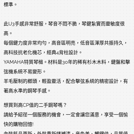
標準。
此U3手感非常舒服，琴音不悶不脆，琴鍵紮實而靈敏度很
高。
每個鍵力度非常均勻，高音區明亮，低音區渾厚共振持久，
高科技抗老化機芯，經典4背柱設計。
YAMAHA特質琴槌。材料是30年的稀有杉木木料，鍵盤和擊
弦機系統不易變形。
羊毛壓制的榔頭，輕盈靈活，配合擊弦系統的精密設計，有
著高水準的鋼琴手感。
想買到高CP值的二手鋼琴嗎？
請給予紹荏一個服務的機會，一定會讓您滿意，享受一個愉
快的購物回憶!
內裝耗品更新、外裝重新烤補漆、音色美、觸鍵佳，品質值