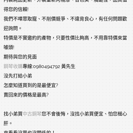
得您的信賴!
我們不嘩眾取寵、不削價競爭、不違背良心，有任何問題歡
迎詢問。
特價是不實邀約的產物，只要性價比夠高，不用靠特價來當
噱頭!
期待與您的見面
鋼琴收購
專線:0980494792 黃先生
沒先打給小弟
怎麼知道買到的是最便宜?
賣回來的價格是最高?
找小弟買
中古鋼琴
您不會後悔，沒找小弟買便宜、怕您槌心
肝。
來看看沒買也沒關係的！