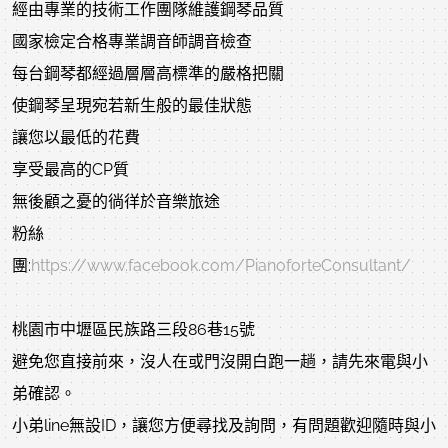
經由專業的技術工作團隊維護鋼琴品質
國家檢定合格專業調音師調音檢查
每台鋼琴都經過層層高標準的嚴格把關
使鋼琴呈現宛若新生般的最佳狀態
讓您以最低的花費
享受最高的CP質
無後顧之憂的徜徉於音樂旅途
粉絲
團:
https://www.facebook.com/PianoforteConsultant/
桃園市中壢區民族路三段86巷15號
避免您直接前來，沒人在或門沒開白跑一趟，請先來電與小
弟確認。
小弟line無設ID，讓您方便尋找及詢問，有問題歡迎隨時與小