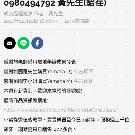
0980494792 黃先生(紹荏)
成交過程紀錄
作者：
黃先生
2020年12月22日 18:08:39 ‧ 2144次閱讀
感謝施老師借用場地舉辦成果發表
感謝桃園羅先生購買Yamaha U3
中古鋼琴
感謝桃園李小姐購買Yamaha M1
中古鋼琴
本週有新貨到，歡迎來電預約參觀喔!
最新商品資訊如網址:
https://www.facebook.com/PianoforteConsultant/
小弟從退伍後教學、買賣樂器至今已10餘年，服務過上千位
顧客，鋼琴更是已銷售1400多台。