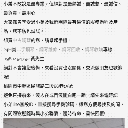
小弟不敢說是最專業，但絕對是最熱誠、最誠懇、最誠信、
最負責、最用心!
大家都曾享受過小弟及我們團隊最有價值的服務過程及產
品，您不妨也試試。
想買
中古鋼琴
的您，請舉起手機，
24H賞
二手鋼琴
、
鋼琴維修
、
鋼琴回收
、
鋼琴收購
專線
0980494792 黃先生
絕對不會讓您後悔，來看沒買也沒關係，交流做朋友也歡迎
喔!
桃園市中壢區民族路三段86巷15號
避免直接前來，沒人在或門沒開白跑一趟，請先來電確認！
小弟line無設ID，直接搜尋手機號碼，讓您方便尋找及詢問，
有問題歡迎隨時與小弟聯繫，隨時待命、盡快回覆!