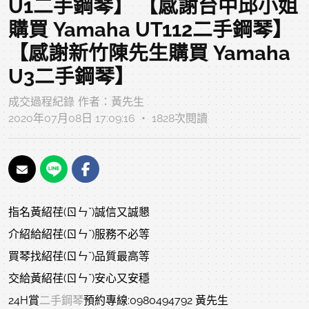
U1二手鋼琴】 【感謝台中邱小姐
購買 Yamaha UT112二手鋼琴】
【感謝新竹陳先生購買 Yamaha
U3二手鋼琴】
成交過程紀錄
作者：
黃先生
2020年07月08日 17:09:16 ‧ 1828次閱讀
指名黃紹荏(ㄖㄣˇ)誠信又誠懇
介紹給紹荏(ㄖㄣˇ)服務不必等
買琴找紹荏(ㄖㄣˇ)品質最高等
交給黃紹荏(ㄖㄣˇ)安心又安穩
24H賞
二手鋼琴
預約專線:0980494792 黃先生