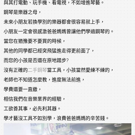
與其打電動、玩手機、看電視，不如增進琴藝。
鋼琴是樂器之母，
未來小朋友若換學別的樂器都會很容易就上手，
小朋友一定會很感激爸爸媽媽曾讓他們學過鋼琴的。
當您在猶豫要不要買的時候，
其他的同學都已經突飛猛進走得更前面了，
而您的小孩是否還在原地踏步?
沒有正確的
二手鋼琴
當工具，小孩當然愛練不練的，
老師也不知道怎麼教，進度無法前進，
學費還要一直繳，
相信我們在音樂業界的經驗，
工欲善其事，必先利其器。
學才藝沒工具不如別學，浪費爸爸媽媽的辛苦錢。