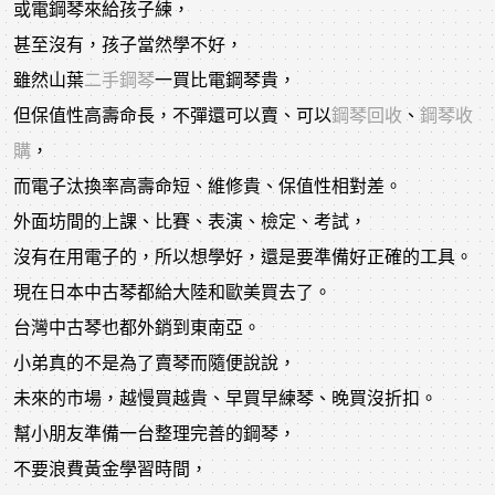
或電鋼琴來給孩子練，
甚至沒有，孩子當然學不好，
雖然山葉
二手鋼琴
一買比電鋼琴貴，
但保值性高壽命長，不彈還可以賣、可以
鋼琴回收
、
鋼琴收
購
，
而電子汰換率高壽命短、維修貴、保值性相對差。
外面坊間的上課、比賽、表演、檢定、考試，
沒有在用電子的，所以想學好，還是要準備好正確的工具。
現在日本中古琴都給大陸和歐美買去了。
台灣中古琴也都外銷到東南亞。
小弟真的不是為了賣琴而隨便說說，
未來的市場，越慢買越貴、早買早練琴、晚買沒折扣。
幫小朋友準備一台整理完善的鋼琴，
不要浪費黃金學習時間，