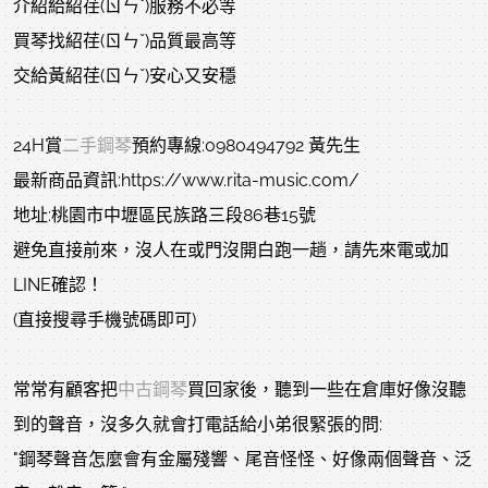
介紹給紹荏(ㄖㄣˇ)服務不必等
買琴找紹荏(ㄖㄣˇ)品質最高等
交給黃紹荏(ㄖㄣˇ)安心又安穩
24H賞
二手鋼琴
預約專線:0980494792 黃先生
最新商品資訊:https://www.rita-music.com/
地址:桃園市中壢區民族路三段86巷15號
避免直接前來，沒人在或門沒開白跑一趟，請先來電或加
LINE確認！
(直接搜尋手機號碼即可)
常常有顧客把
中古鋼琴
買回家後，聽到一些在倉庫好像沒聽
到的聲音，沒多久就會打電話給小弟很緊張的問:
"鋼琴聲音怎麼會有金屬殘響、尾音怪怪、好像兩個聲音、泛