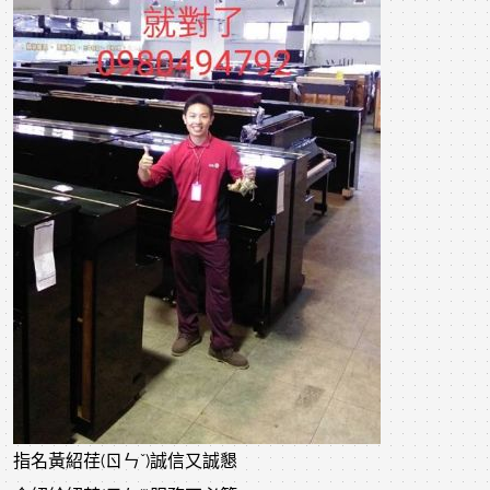
指名黃紹荏(ㄖㄣˇ)誠信又誠懇