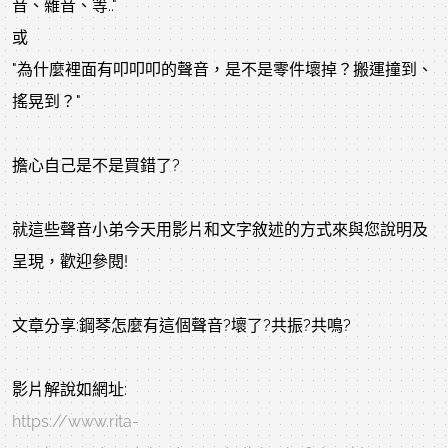
音、雜音、等.."
或
"為什麼裡面有叩叩叩的聲音，是不是零件壞掉？搬運撞到、
搖晃到？"
擔心自己是不是買錯了?
就這些聲音小弟今天用影片和文字敘述的方式來與您說明及
呈現，歡迎參閱!
文章分享:鋼琴怎麼有這個聲音?壞了?共振?共鳴?
影片解說如網址:
https://www.rita-