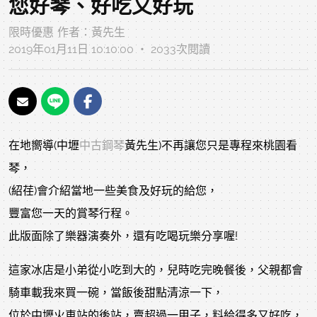
您好琴、好吃又好玩
限時優惠
作者：
黃先生
2019年01月11日 10:10:00 ‧ 2033次閱讀
在地嚮導(中壢
中古鋼琴
黃先生)不再讓您只是專程來桃園看
琴，
(紹荏)會介紹當地一些美食及好玩的給您，
豐富您一天的賞琴行程。
此版面除了樂器演奏外，還有吃喝玩樂分享喔!
這家冰店是小弟從小吃到大的，兒時吃完晚餐後，父親都會
騎車載我來買一碗，當飯後甜點清涼一下，
位於中壢火車站的後站
，賣超過一甲子，料給得多又好吃，