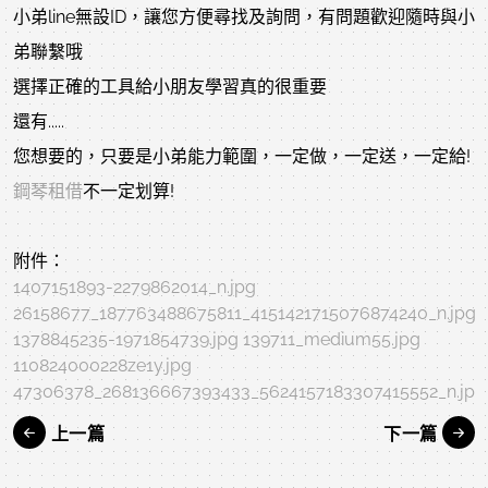
小弟line無設ID，讓您方便尋找及詢問，有問題歡迎隨時與小
弟聯繫哦
選擇正確的工具給小朋友學習真的很重要
還有.....
您想要的，只要是小弟能力範圍，一定做，一定送，一定給!
鋼琴租借
不一定划算!
附件：
1407151893-2279862014_n.jpg
26158677_187763488675811_4151421715076874240_n.jpg
1378845235-1971854739.jpg
139711_medium55.jpg
110824000228ze1y.jpg
47306378_268136667393433_5624157183307415552_n.jpg
上一篇
下一篇