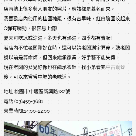
店內牆上很多藝人朋友的照片，應該都是慕名而來，
我喜歡店內使用的桂圓糖漿，很有古早味，
紅白脆圓咬起來
Q彈有嚼勁
，
很容易上癮!
夏天可吃冰或涼湯，冬天也有熱湯，四季都有賣喔!
若店內不忙老闆剛好在時，還可以請老闆測字算命，聽老闆
說以前是算命師，但回來繼承家業，好手藝不能失傳，
現在老闆的女兒好像也在繼承衣缽，找小弟看完
中古鋼琴
後，可以來嘗嘗中壢的老味道。
地址:
桃園市
中壢區新興路182號
電話:(03)459-3681
營業時間:14:00-22:00