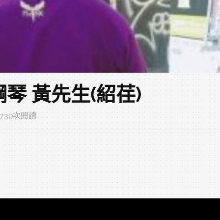
中古鋼琴 黃先生(紹荏)
 1739次閱讀