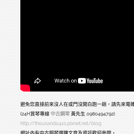
避免您直接前來沒人在或門沒開白跑一趟，請先來電確
(24H賞琴專線
中古鋼琴
黃先生 0980494792)
http://thousand0410.pixnet.net/blog
網址內有中古鋼琴選購文章及資訊歡迎參閱，