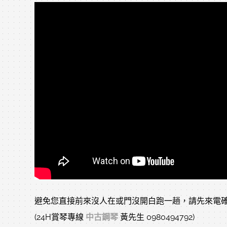
避免您直接前來沒人在或門沒開白跑一趟，請先來電確
(24H賞琴專線
中古鋼琴
黃先生 0980494792)