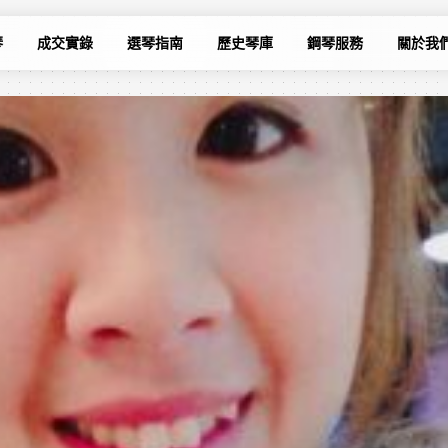
琴
成交實錄
選琴指南
歷史琴庫
鋼琴服務
關於我