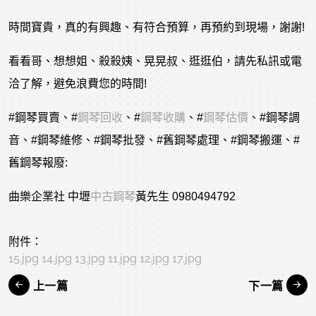
時間寶貴，真的有興趣、有符合預算，再預約到現場，謝謝!
看看哥、想想姐、殺殺姨、晃晃叔、逛逛伯，請先私訊或電
洽了解，避免浪費您的時間!
#鋼琴買賣
、
#
鋼琴回收
、
#
鋼琴收購
、
#
鋼琴估價
、
#鋼琴調
音
、
#鋼琴維修
、
#鋼琴批發
、
#舊鋼琴處理
、
#鋼琴搬運
、
#
舊鋼琴報廢
:
曲樂企業社 中壢
中古鋼琴
黃先生 0980494792
附件：
15.jpg
14.jpg
13.jpg
11.jpg
12.jpg
17.jpg
上一篇
下一篇