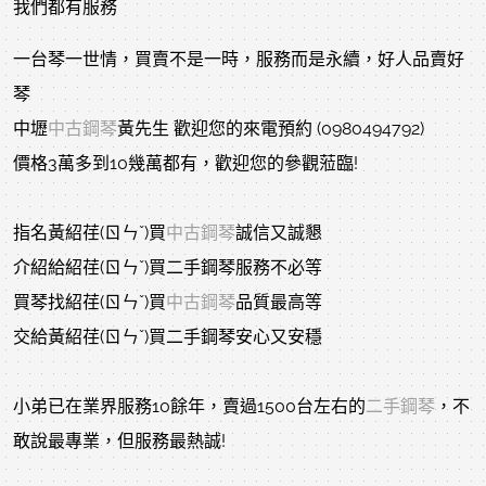
我們都有服務
一台琴一世情，買賣不是一時，服務而是永續，好人品賣好
琴
中壢
中古鋼琴
黃先生 歡迎您的來電預約 (0980494792)
價格3萬多到10幾萬都有，歡迎您的參觀蒞臨!
指名黃紹荏(ㄖㄣˇ)買
中古鋼琴
誠信又誠懇
介紹給紹荏(ㄖㄣˇ)買二手鋼琴服務不必等
買琴找紹荏(ㄖㄣˇ)買
中古鋼琴
品質最高等
交給黃紹荏(ㄖㄣˇ)買二手鋼琴安心又安穩
小弟已在業界服務10餘年，賣過1500台左右的
二手鋼琴
，不
敢說最專業，但服務最熱誠!