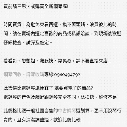
買前請三思，或購買全新鋼琴喔!
時間寶貴，為避免東看西選、摸不著頭緒，浪費彼此的時
間，請在賣場內選定喜歡的商品或私訊洽談，到現場後歡迎
仔細檢查、試彈及敲定。
看看哥、想想姐、殺殺姨、晃晃叔，請不要直接來店..
鋼琴回收
、
鋼琴收購
專線:0980494792
此售價比電鋼琴還便宜了 還要買電子的商品?
電鋼琴的音色及觸鍵跟鋼琴完全不同，汰換快、維修不易..
此價格比跟一般社團自售的
中古鋼琴
還划算，更不用說琴行
賣的，且有清潔調整過，歡迎比價比較!