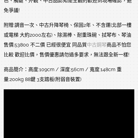
色、觸鍵、外觀、中古品認知是主觀的歡迎到現場確認，避
免爭議!
附贈:調音一次、中古升降琴椅、保固2年、不含運(北部一樓
或電梯 大約2000左右)、除濕棒、耐重珠碗、拭琴布、琴油
售價:53800 不二價 已經很便宜 同品質
中古鋼琴
商品不怕您
比較 歡迎比價，售價優惠請勿過多要求，無法跟全新一樣!
商品簡介：高度:109cm / 深度:56cm / 寬度:148cm 重
量:200kg 88鍵 3支踏板(附弱音裝置)