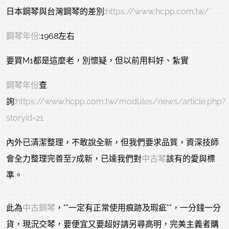
日本鋼琴與台灣鋼琴的差別:
https://www.hcpp.com.tw/
鋼琴年份
:1968左右
要買M1都是這麼老，別懷疑，但以前用料好、紮實
鋼琴年份
查
詢:
https://www.hcpp.com.tw/modules/news/article.php?
storyid=21
內外已清潔整理，不敢說全新，但我們要求品質，資深技師
會全力整理完善至7成新，已達我們對
中古琴
該有的愛與標
準。
此為
中古鋼琴
，""一定有正常使用痕跡及瑕疵""，一分錢一分
貨，現況交琴，要便宜又要超好請另尋高明，完美主義者購