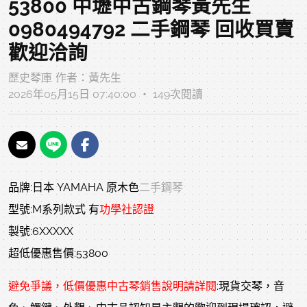
53800 中壢中古鋼琴黃先生
0980494792 二手鋼琴 回收買賣
歡迎洽詢
歷史琴庫
作者：
黃先生
2026年05月15日 07:40:00 ‧ 149次閱讀
品牌:日本 YAMAHA 原木色
二手鋼琴
型號:M系列款式 有
功學社認證
製號:6XXXXX
超低優惠售價:53800
避免爭議，低價優惠
中古琴
銷售說明請詳閱
:現貨交琴，音