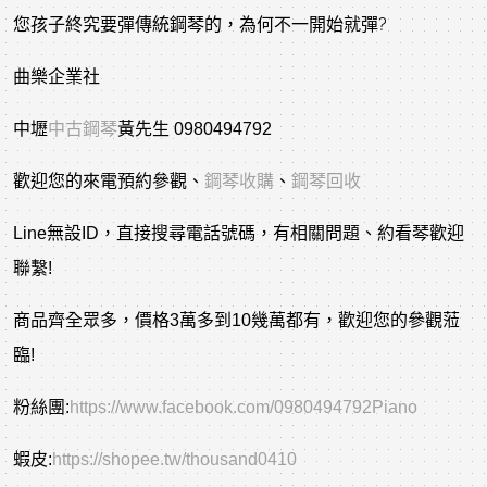
您孩子終究要彈傳統鋼琴的，為何不一開始就彈?
曲樂企業社
中壢
中古鋼琴
黃先生 0980494792
歡迎您的來電預約參觀、
鋼琴收購
、
鋼琴回收
Line無設ID，直接搜尋電話號碼，有相關問題、約看琴歡迎
聯繫!
商品齊全眾多，價格3萬多到10幾萬都有，歡迎您的參觀蒞
臨!
粉絲團:
https://www.facebook.com/0980494792Piano
蝦皮:
https://shopee.tw/thousand0410