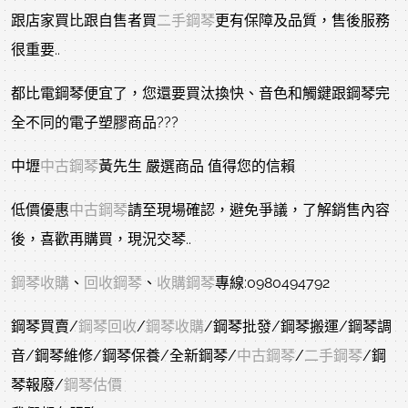
跟店家買比跟自售者買
二手鋼琴
更有保障及品質，售後服務
很重要..
都比電鋼琴便宜了，您還要買汰換快、音色和觸鍵跟鋼琴完
全不同的電子塑膠商品???
中壢
中古鋼琴
黃先生 嚴選商品 值得您的信賴
低價優惠
中古鋼琴
請至現場確認，避免爭議，了解銷售內容
後，喜歡再購買，現況交琴..
鋼琴收購
、
回收鋼琴
、
收購鋼琴
專線:0980494792
鋼琴買賣/
鋼琴回收
/
鋼琴收購
/鋼琴批發/鋼琴搬運/鋼琴調
音/鋼琴維修/鋼琴保養/全新鋼琴/
中古鋼琴
/
二手鋼琴
/鋼
琴報廢/
鋼琴估價