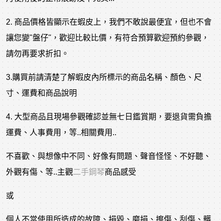
2. 商品價格皆顯示在蝦皮上，我們不敢說最便宜，但也不會
讓您變"盤仔"，歡迎比較比價，有符合預算歡迎預約參觀，
請勿再要求折扣。
3.購買前請清楚了解蝦皮內所標示的商品名稱、顏色、尺
寸、運費和商品說明
4. 大型商品且現場參觀確認並無七日鑑賞期，要退貨需負擔
運費、人事費用，等..相關費用..
不喜歡、與想像中不同、好像有問題、聲音怪怪、不好聽、
外觀有傷、等..主觀
二手鋼琴
商品感受
或
個人不當使用所造成的故障、損毀、磨損、擦傷、刮傷、髒