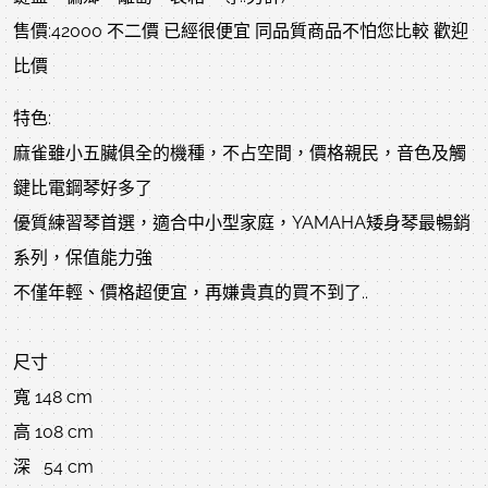
售價:42000 不二價 已經很便宜 同品質商品不怕您比較 歡迎
比價
特色:
麻雀雖小五臟俱全的機種，不占空間，價格親民，音色及觸
鍵比電鋼琴好多了
優質練習琴首選，適合中小型家庭，YAMAHA矮身琴最暢銷
系列，保值能力強
不僅年輕、價格超便宜，再嫌貴真的買不到了..
尺寸
寬 148 cm
高 108 cm
深 54 cm