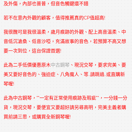
及外傷，內部也普普，但音色觸鍵還不錯
若不在意內外觀的顧客，值得推薦真的CP值超高!
我很醜可是我很溫柔，歲月痕跡的外觀、配上高音溫柔、中
音低沉滄桑、低音沙啞，充滿故事的音色，若預算不高又想
要一次到位，這台保證首選!
此為二手低價優惠原木
中古鋼琴
、現況交琴，要求完美、要
美又要好音色的、強迫症、八角魔人、等..請跳過..或直購新
琴喔!
此為
中古鋼琴
，""一定有正常使用痕跡及瑕疵""，一分錢一分
貨，現況交琴，要便宜又要超好請另尋高明，完美主義者購
買前請三思，或購買全新鋼琴喔!