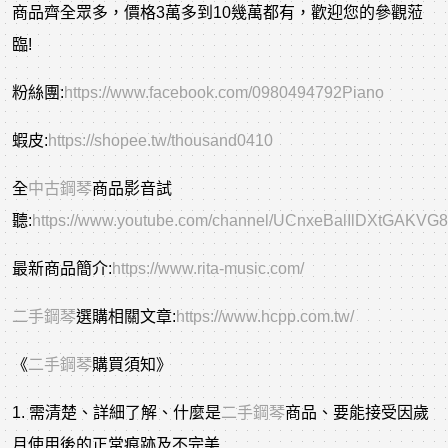
商品齊全眾多，價格3萬多到10幾萬都有，歡迎您的參觀蒞
臨!
粉絲團:
https://www.facebook.com/0980494792Piano
蝦皮:
https://shopee.tw/thousand0410
全
中古鋼琴
商品影音試
聽:
https://www.youtube.com/channel/UCnxeBalIlDXtGAKVG
最新商品簡介:
https://www.rita-music.com/
二手
鋼琴
選購相關文章
:
https://www.hcpp.com.tw/
《
二手鋼琴
購買須知》
1. 需清楚、詳細了解、什麼是
二手鋼琴
商品、要能接受因歲
月使用後的正常痕跡及不完美...