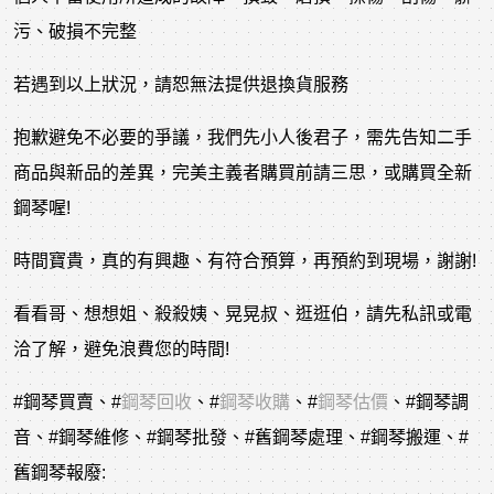
污、破損不完整
若遇到以上狀況，請恕無法提供退換貨服務
抱歉避免不必要的爭議，我們先小人後君子，需先告知二手
商品與新品的差異，完美主義者購買前請三思，或購買全新
鋼琴喔!
時間寶貴，真的有興趣、有符合預算，再預約到現場，謝謝!
看看哥、想想姐、殺殺姨、晃晃叔、逛逛伯，請先私訊或電
洽了解，避免浪費您的時間!
#鋼琴買賣
、
#
鋼琴回收
、
#
鋼琴收購
、
#
鋼琴估價
、
#鋼琴調
音
、
#鋼琴維修
、
#鋼琴批發
、
#舊鋼琴處理
、
#鋼琴搬運
、
#
舊鋼琴報廢
: