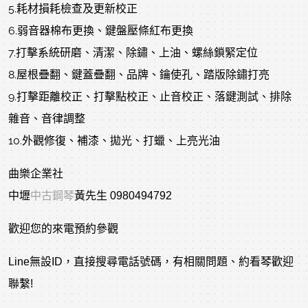
5.耗材損耗檢查及更新校正
6.弱音器棉布更換、鍵盤壓條紅布更換
7.打擊系統研磨、清潔、除鏽、上油、螺絲鎖緊定位
8.屋根疊翻、鍵蓋疊翻、品牌、鑰使孔、踏版除鏽打亮
9.打擊距離校正、打擊點校正、止音校正、落鍵測試、排除
雜音、音律調整
10.外觀修復、補漆、拋光、打蠟、上亮光油
曲樂企業社
中壢
中古鋼琴
黃先生 0980494792
歡迎您的來電預約參觀
Line無設ID，直接搜尋電話號碼，有相關問題、約看琴歡迎
聯繫!