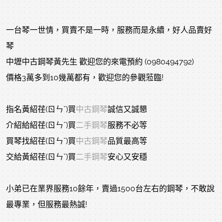
一台琴一世情，買賣不是一時，服務而是永續，好人品賣好
琴
中壢中古鋼琴黃先生 歡迎您的來電預約 (0980494792)
價格3萬多到10幾萬都有，歡迎您的參觀蒞臨!
指名黃紹荏(ㄖㄣˇ)買
中古鋼琴
誠信又誠懇
介紹給紹荏(ㄖㄣˇ)買
二手鋼琴
服務不必等
買琴找紹荏(ㄖㄣˇ)買
中古鋼琴
品質最高等
交給黃紹荏(ㄖㄣˇ)買
二手鋼琴
安心又安穩
小弟已在業界服務10餘年，賣過1500台左右的鋼琴，不敢說
最專業，但服務最熱誠!