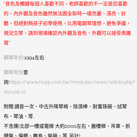
"音色及觸鍵每個人喜歡不同，老師喜歡的不一定是您喜歡
的，內外觀及音色雖然無法跟全新時一樣亮麗、清亮、好
聽，但絕對夠孩子初學使用，比用電鋼琴理想，避免爭議，
現況交琴，請到現場確認內外觀及音色，外觀可以接受再購
買"
鋼琴年份
:1994左右
鋼琴年份
查
詢:
https://www.hcpp.com.tw/modules/news/article.php?
storyid=21
附贈:調音一次、中古升降琴椅、除濕棒、耐重珠碗、拭琴
布、琴油、等..
不含運(北部一樓或電梯 大約2000左右，搬樓梯、吊車、拆
鍵盤、偏鄉、離島、裝箱、等..另計)