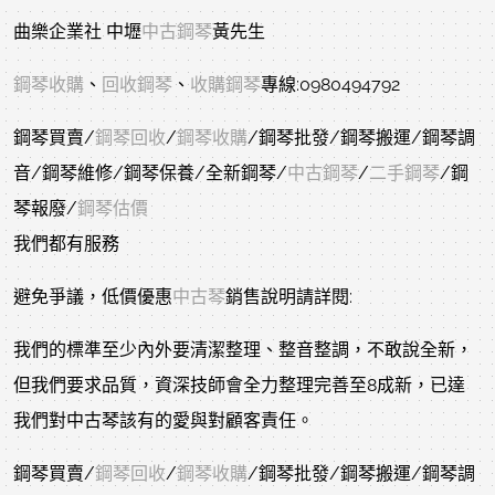
曲樂企業社 中壢
中古鋼琴
黃先生
鋼琴收購
、
回收鋼琴
、
收購鋼琴
專線:0980494792
鋼琴買賣/
鋼琴回收
/
鋼琴收購
/鋼琴批發/鋼琴搬運/鋼琴調
音/鋼琴維修/鋼琴保養/全新鋼琴/
中古鋼琴
/
二手鋼琴
/鋼
琴報廢/
鋼琴估價
我們都有服務
避免爭議，低價優惠
中古琴
銷售說明請詳閱:
我們的標準至少內外要清潔整理、整音整調，不敢說全新，
但我們要求品質，資深技師會全力整理完善至8成新，已達
我們對中古琴該有的愛與對顧客責任。
鋼琴買賣/
鋼琴回收
/
鋼琴收購
/鋼琴批發/鋼琴搬運/鋼琴調