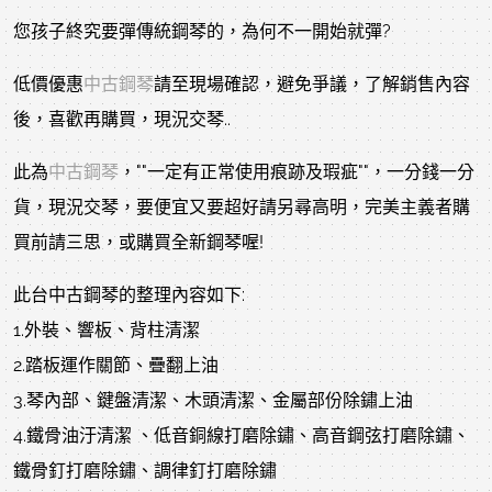
您孩子終究要彈傳統鋼琴的，為何不一開始就彈?
低價優惠
中古鋼琴
請至現場確認，避免爭議，了解銷售內容
後，喜歡再購買，現況交琴..
此為
中古鋼琴
，""一定有正常使用痕跡及瑕疵""，一分錢一分
貨，現況交琴，要便宜又要超好請另尋高明，完美主義者購
買前請三思，或購買全新鋼琴喔!
此台中古鋼琴的整理內容如下:
1.外裝、響板、背柱清潔
2.踏板運作關節、疊翻上油
3.琴內部、鍵盤清潔、木頭清潔、金屬部份除鏽上油
4.鐵骨油汙清潔 、低音銅線打磨除鏽、高音鋼弦打磨除鏽、
鐵骨釘打磨除鏽、調律釘打磨除鏽