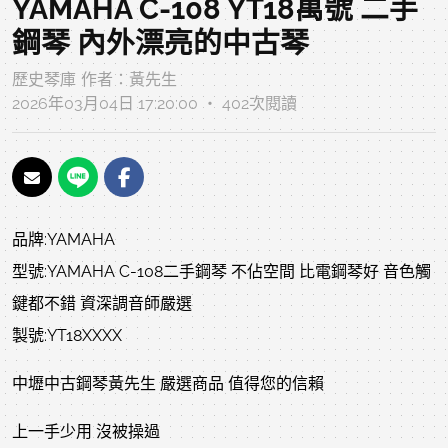
YAMAHA C-108 YT18萬號 二手
鋼琴 內外漂亮的中古琴
歷史琴庫
作者：
黃先生
2026年03月04日 17:20:00 ‧ 402次閱讀
品牌:YAMAHA
型號:YAMAHA C-108二手鋼琴 不佔空間 比電鋼琴好 音色觸
鍵都不錯 資深調音師嚴選
製號:YT18XXXX
中壢中古鋼琴黃先生 嚴選商品 值得您的信賴
上一手少用 沒被操過