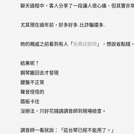
聊天過程中，客人分享了一段讓人很心痛、但其實非
尤其現在過年前，好多好多..比詐騙還多..
她的親戚之前看到有人「
免費送鋼琴
」，想說省點錢
結果呢？
鋼琴搬回去才發現
鍵盤不正常
聲音怪怪的
踏板卡住
沒辦法，只好花錢請調音師到現場檢查。
調音師一看就說：「這台琴已經不能用了。」