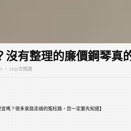
？沒有整理的廉價鋼琴真
00 ‧ 1191次閱讀
便宜嗎？很多家庭走過的冤枉路，您一定要先知道】