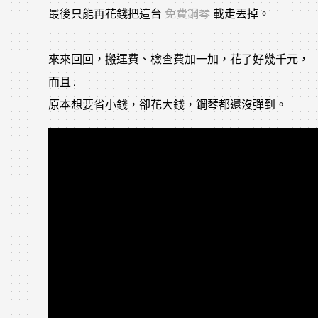
最後只能再花錢把這台 
免費鋼琴
 載走丟掉。
來來回回，搬運費、檢查費加一加，花了好幾千元，
而且..
原本想要省小錢，卻花大錢，鋼琴都還沒彈到。