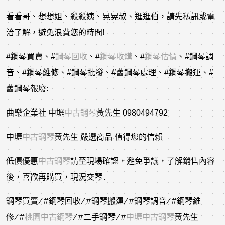
看看哥、想想姐、殺殺姨、晃晃叔、逛逛伯，請先私訊或電
洽了解，避免浪費您的時間!
#鋼琴買賣
、
#
鋼琴回收
、
#
鋼琴收購
、
#
鋼琴估價
、
#鋼琴調
音
、
#鋼琴維修
、
#鋼琴批發
、
#舊鋼琴處理
、
#鋼琴搬運
、
#
舊鋼琴報廢
:
曲樂企業社 中壢
中古鋼琴
黃先生 0980494792
中壢
中古鋼琴
黃先生 嚴選商品 值得您的信賴
低價優惠
中古鋼琴
請至現場確認，避免爭議，了解銷售內容
後，喜歡再購買，現況交琴..
鋼琴買賣/
#鋼琴回收
/
#鋼琴搬運
/
#鋼琴調音
/
#鋼琴維
修
/
#
桃園中古鋼琴
/
#二手鋼琴
/
#
中壢中古鋼琴
黃先生