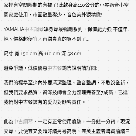
家裡有空間限制的有福了!此款身高110公分的小琴適合小空
間家庭使用，市面數量稀少，音色美外觀精緻!
YAMAHA
中古鋼琴
矮身琴最暢銷系列，保值能力強 不僅年
輕、價格超便宜，再嫌貴真的買不到了..
尺寸 寬 150 cm 高 110 cm 深 58 cm
避免爭議，低價優惠
中古琴
銷售說明請詳閱:
我們的標準至少內外要清潔整理、整音整調，不敢說全新，
但我們要求品質，資深技師會全力整理完善至7成新，已達
我們對中古琴該有的愛與對顧客責任。
此為
中古鋼琴
，一定有正常使用痕跡，一分錢一分貨，現況
交琴，要便宜又要超好請另尋高明，完美主義者購買前請三