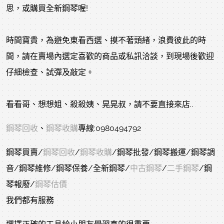
思，或購買全新鋼琴喔!
時間寶貴，為避免東看西選、摸不著頭緒，浪費彼此的時
間，請在賣場內選定喜歡的商品或私訊洽談，到現場後歡迎
仔細檢查、試彈及敲定。
看看哥、想想姐、殺殺姨、晃晃叔，請不要直接來店..
鋼琴回收
、
鋼琴收購
專線:0980494792
鋼琴買賣/
鋼琴回收
/
鋼琴收購
/鋼琴批發/鋼琴搬運/鋼琴調
音/鋼琴維修/鋼琴保養/全新鋼琴/
中古鋼琴
/
二手鋼琴
/鋼
琴報廢/
鋼琴估價
我們都有服務