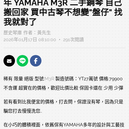
年 YAMAHA M3R 二手鋼琴 自己
搬回家 買中古琴不想變"盤仔" 找
我就對了
歷史琴庫
作者：
黃先生
2026年01月17日 08:10:00 ‧ 291次閱讀
稀有 限量 絕版 型號:
M3R
製造號碼：YT27萬號 價格:79900
不含運 超實在的價格，歡迎比價比較 保固卡還在 少用 少彈
若有看到比我便宜的價格，打去問，保證沒有琴，因為只是
騙您打去慢慢洗您..
在小巧的體積裡面，依舊保有YAMAHA多年的設計與工藝技