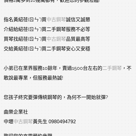
價格2萬多到10幾萬都有，歡迎您的參觀蒞臨!
指名黃紹荏(ㄖㄣˇ)買
中古鋼琴
誠信又誠懇
介紹給紹荏(ㄖㄣˇ)買二手鋼琴服務不必等
買琴找紹荏(ㄖㄣˇ)買
中古鋼琴
品質最高等
交給黃紹荏(ㄖㄣˇ)買二手鋼琴安心又安穩
小弟已在業界服務10餘年，賣過1500台左右的
二手鋼琴
，不
敢說最專業，但服務最熱誠!
您孩子終究要彈傳統鋼琴的，為何不一開始就彈?
曲樂企業社
中壢
中古鋼琴
黃先生 0980494792