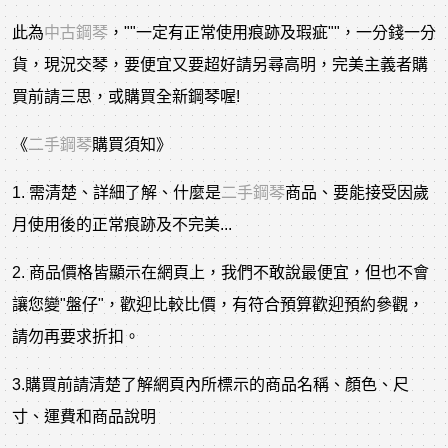
此為
中古鋼琴
，""一定有正常使用痕跡及瑕疵""，一分錢一分
貨，現況交琴，要便宜又要超好請另尋高明，完美主義者購
買前請三思，或購買全新鋼琴喔!
《
二手鋼琴
購買須知》
1. 需清楚、詳細了解、什麼是
二手鋼琴
商品、要能接受因歲
月使用後的正常痕跡及不完美...
2. 商品價格皆顯示在網頁上，我們不敢說最便宜，但也不會
讓您變"盤仔"，歡迎比較比價，有符合預算歡迎預約參觀，
請勿再要求折扣。
3.購買前請清楚了解網頁內所標示的商品名稱、顏色、尺
寸、運費和商品說明