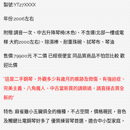
製號:YT27XXXX
年份:2006左右
附贈:調音一次、中古升降琴椅(木色)、不含運(北部一樓或電
梯 大約2000左右)、除濕棒、耐重珠碗、拭琴布、琴油
售價:79900元 不二價 已經很便宜 同品質商品不怕您比較 歡
迎比價
"這是二手鋼琴、外觀多少有歲月的痕跡及微傷，有強迫症、
完美主義、八角魔人、中古當新買的請跳過，請直接去買全
新的"
特色: 麻雀雖小五臟俱全的機種，不占空間，價格親民，音色
及觸鍵比電鋼琴好多了 優質練習琴首選，適合中小型家庭，