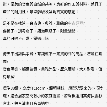
術，優美的音色與自然的共鳴，良好的作工與材料，兼具了
產品的耐用性，帶您體驗及呈現真實的感動。
是不是在找這一台古典、典雅、雅緻的
中古鋼琴
?
要搶了、別考慮了、錯過就沒了、限量殘酷!
真的可遇不可求，錯過可惜..
倚天不出誰與爭鋒，有錢還不一定買的到的商品，您還在猶
豫?
音色明亮、觸鍵紮實、典雅外型、歷久彌新、大方耐看、值
得珍藏!
標準88鍵，高度僅110cm、體積相較一般型號要來的小巧玲
瓏，適合居家空間較小的家庭擺置，發聲板選用高海拔雲杉
實木，聲音清晰且音量適中。