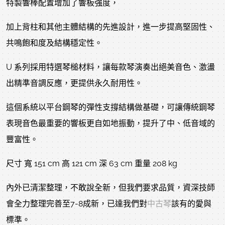
特製響棒配置增加了響板強度，
加上背柱和其他主體結構的先進設計，進一步提高堅固性、
共鳴飽和度及結構穩定性。
U 系列採用特選琴槌材料，讓每款琴演奏出絕美音色、激盪
出精準音調反應，更提供永久耐用性。
這個系統以平台鋼琴的彈性支撐結構做基礎，可讓傳統鋼琴
表現音色最重要的響板更自如地振動，提升了中、低音域的
豐富性。
尺寸 寬 151 cm 高 121 cm 深 63 cm 重量 208 kg
內外已清潔整理，不敢說全新，但我們要求品質，資深技師
會全力整理完善至7-8成新，已達我們對
中古琴
該有的愛與
標準。