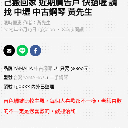
己搬回家 近期廣告戶 快搶喔 請
找 中壢 中古鋼琴 黃先生
限時優惠
作者：
黃先生
2025年10月13日 13:50:00 ‧ 804次閱讀
品牌:YAMAHA
中古鋼琴
U1 只要 38800元
型號:
台灣YAMAHA U
1
二手鋼琴
製號:T5XXXX 內外已整理
音色觸鍵比較主觀，每個人喜歡都不一樣，老師喜歡
的不一定是您喜歡的，歡迎洽詢!