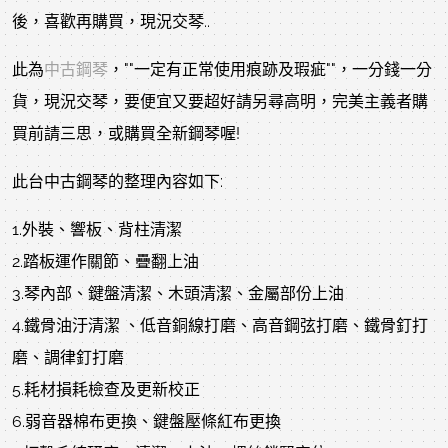
後，喜歡再購買，現況交琴..
此為
中古鋼琴
，""一定有正常使用痕跡及瑕疵""，一分錢一分
貨，現況交琴，要便宜又要超好請另尋高明，完美主義者購
買前請三思，或購買全新鋼琴喔!
此台中古鋼琴的整理內容如下:
1.外裝、響板、背柱清潔
2.踏板運作關節、疊翻上油
3.琴內部、鍵盤清潔、木頭清潔、金屬部份上油
4.鐵骨油汙清潔 、低音銅線打磨、高音鋼弦打磨、鐵骨釘打
磨、調律釘打磨
5.耗材損耗檢查及更新校正
6.弱音器棉布更換、鍵盤壓條紅布更換