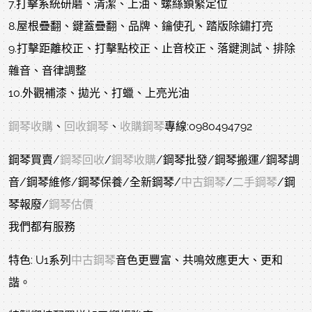
7.打擊系統研磨、清潔、上油、螺絲鎖緊定位
8.屋根疊翻、鍵蓋疊翻、品牌、鑰使孔、踏版除鏽打亮
9.打擊距離校正、打擊點校正、止音校正、落鍵測試、排除
雜音、音律調整
10.外觀補漆、拋光、打蠟、上亮光油
鋼琴收購
、
回收鋼琴
、
收購鋼琴
專線:0980494792
鋼琴買賣/
鋼琴回收
/
鋼琴收購
/鋼琴批發/鋼琴搬運/鋼琴調
音/鋼琴維修/鋼琴保養/全新鋼琴/
中古鋼琴
/
二手鋼琴
/鋼
琴報廢/
鋼琴估價
我們都有服務
特色: U1系列
中古鋼琴
音色更豐富、共鳴效應更大、更和
諧。