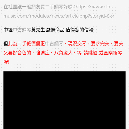
在社團跟一般網友買二手鋼琴好嗎?
:
https://www.rita-
music.com/modules/news/article.php?storyid=834
中壢
中古鋼琴
黃先生 嚴選商品 值得您的信賴
但
此為二手低價優惠
中古鋼琴
、現況交琴，要求完美、要美
又要好音色的、強迫症、八角魔人、等..請跳過..或直購新琴
喔!