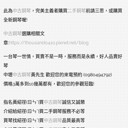
此為
中古鋼琴
，完美主義者購買
二手鋼琴
前請三思，或購買
全新鋼琴喔!
中古鋼琴
選購相關文
章:
https://thousand0410.pixnet.net/blog
一台琴一世情，買賣不是一時，服務而是永續，好人品賣好
琴
中壢
中古鋼琴
黃先生 歡迎您的來電預約 (0980494792)
價格3萬多到10幾萬都有，歡迎您的參觀蒞臨!
指名黃紹荏(ㄖㄣˇ)買
中古鋼琴
誠信又誠懇
介紹給紹荏(ㄖㄣˇ)買二手鋼琴服務不必等
買琴找紹荏(ㄖㄣˇ)買
中古鋼琴
品質最高等