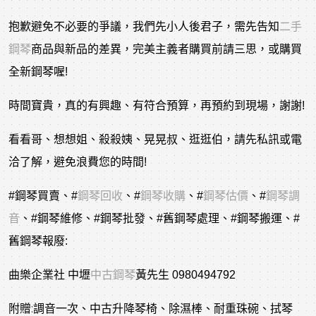
抱歉避免不必要的爭議，我們先小人後君子，需先告知
二手
鋼琴
商品與新品的差異，完美主義者購買前請三思，或購買
全新鋼琴喔!
時間寶貴，真的有興趣、有符合預算，再預約到現場，謝謝!
看看哥、想想姐、殺殺姨、晃晃叔、逛逛伯，請先私訊或電
洽了解，避免浪費您的時間!
#鋼琴買賣
、
#
鋼琴回收
、
#
鋼琴收購
、
#
鋼琴估價
、
#
鋼琴調
音
、
#鋼琴維修
、
#鋼琴批發
、
#舊鋼琴處理
、
#鋼琴搬運
、
#
舊鋼琴報廢
:
曲樂企業社 中壢
中古鋼琴
黃先生 0980494792
附贈:調音一次、中古升降琴椅、除濕棒、耐重珠碗、拭琴