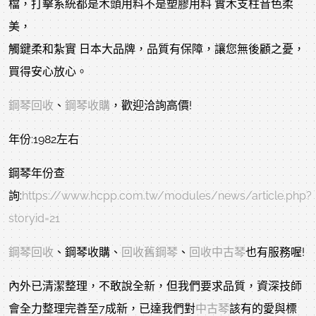
檔，打擊系統都是木頭用料不是塑膠用料 實木支柱音色柔
美，
觸鍵柔和紮實 日本大品牌，品質有保障，讓您無後顧之憂，
買得安心放心。
鋼琴回收
、
鋼琴收購
，歡迎洽詢高價!
年份:1982左右
鋼琴年份查
詢:
https://www.hcpp.com.tw/modules/news/article.php?
storyid=21
鋼琴回收
、鋼琴收購、
回收舊鋼琴
、
回收中古琴
也有服務喔!
內外已清潔整理，不敢說全新，但我們要求品質，資深技師
會全力整理完善至7成新，已達我們對
中古琴
該有的愛與標