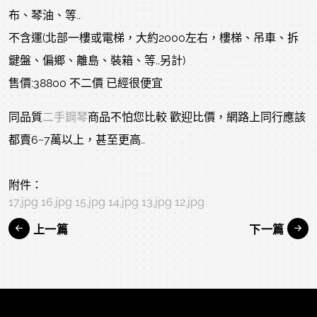
布、琴油、等..
不含運(北部一樓或電梯，大約2000左右，樓梯、吊車、拆
鍵盤、偏鄉、離島、裝箱、等..另計)
售價:38800 不二價 已經很便宜
同品質
二手鋼琴
商品不怕您比較 歡迎比價，網路上同行應該
都賣6~7萬以上，甚至更高..
附件：
17.jpg
16.jpg
15.jpg
14.jpg
13.jpg
12.jpg
上一篇
下一篇