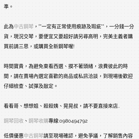
準。
此為
中古鋼琴
，""一定有正常使用痕跡及瑕疵""，一分錢一分
貨，現況交琴，要便宜又要超好請另尋高明，完美主義者購
買前請三思，或購買全新鋼琴喔!
時間寶貴，為避免東看西選、摸不著頭緒，浪費彼此的時
間，請在賣場內選定喜歡的商品或私訊洽談，到現場後歡迎
仔細檢查、試彈及敲定。
看看哥、想想姐、殺殺姨、晃晃叔，請不要直接來店..
鋼琴回收
、
鋼琴收購
專線:0980494792
低價優惠
中古鋼琴
請至現場確認，避免爭議，了解銷售內容