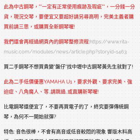
此為
中古鋼琴
，""一定有正常使用痕跡及瑕疵""，一分錢一分
貨，現況交琴，要便宜又要超好請另尋高明，完美主義者購
買前請三思，或購買全新鋼琴喔!
我們還會再經過網頁內的
鋼琴整修
流程:
https://www.rita-
music.com/modules/news/article.php?storyid=1463
買二手鋼琴不想買貴變"盤仔"找中壢中古鋼琴黃先生就對了!
此為二手低價優惠YAMAHA U1，要求外觀、要求完美、強
迫症、八角魔人、等..請跳過..或直購新琴喔!
比電鋼琴還便宜了，不要再買電子的了，終究要彈傳統鋼
琴，為何不一開始就彈?
特色: 音色很棒，不會有高音或低音較悶的現象 響版木料高