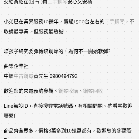
交給黃紹荏(ㄖㄣˇ)買
二手鋼琴
安心又安穩
小弟已在業界服務10餘年，賣過1500台左右的
二手鋼琴
，不
敢說最專業，但服務最熱誠!
您孩子終究要彈傳統鋼琴的，為何不一開始就彈?
曲樂企業社
中壢
中古鋼琴
黃先生 0980494792
歡迎您的來電預約參觀、
鋼琴收購
、
鋼琴回收
Line無設ID，直接搜尋電話號碼，有相關問題、約看琴歡迎
聯繫!
商品齊全眾多，價格3萬多到10幾萬都有，歡迎您的參觀蒞