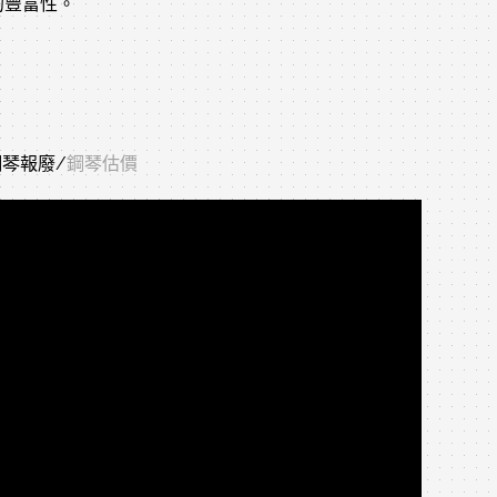
的豐富性。
鋼琴報廢/
鋼琴估價