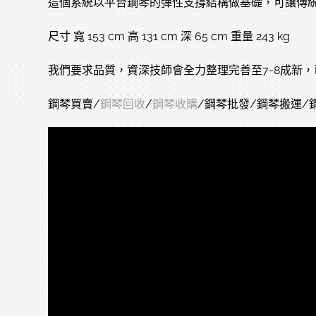
這個系統以平台鋼琴的彈性支撐結構做基礎，可讓傳
尺寸 寬 153 cm 高 131 cm 深 65 cm 重量 243 kg
我們要求品質，資深技師會全力整理完善至7-8成新
鋼琴買賣/
鋼琴回收
/
鋼琴收購
/鋼琴批發/鋼琴搬運/