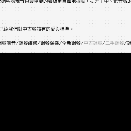
統鋼琴表現音色最重要的響板更自如地振動，提升了中、低音域
，已達我們對中古琴該有的愛與標準。
鋼琴調音/鋼琴維修/鋼琴保養/全新鋼琴/
中古鋼琴
/
二手鋼琴
/