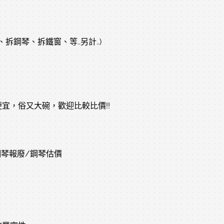
鋼琴、拆鐵窗、等..另計..)
宜，俗又大碗，歡迎比較比價!!
鋼琴報廢/鋼琴估價
。