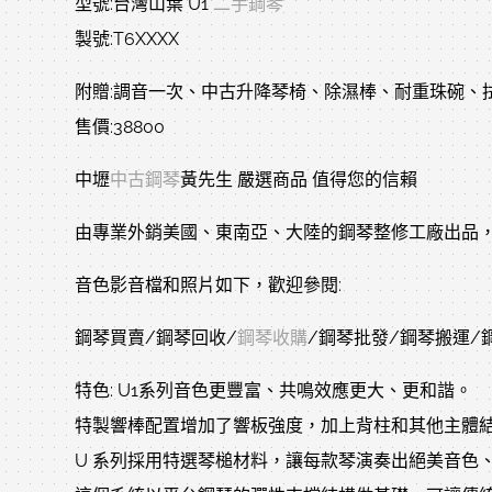
型號:台灣山葉 U1
二手鋼琴
製號:T6XXXX
附贈:調音一次、中古升降琴椅、除濕棒、耐重珠碗、拭琴布
售價:38800
中壢
中古鋼琴
黃先生 嚴選商品 值得您的信賴
由專業外銷美國、東南亞、大陸的鋼琴整修工廠出品，
音色影音檔和照片如下，歡迎參閱:
鋼琴買賣/鋼琴回收/
鋼琴收購
/鋼琴批發/鋼琴搬運/
特色: U1系列音色更豐富、共鳴效應更大、更和諧。
特製響棒配置增加了響板強度，加上背柱和其他主體
U 系列採用特選琴槌材料，讓每款琴演奏出絕美音色