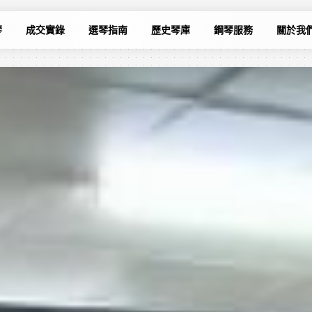
琴
成交實錄
選琴指南
歷史琴庫
鋼琴服務
關於我