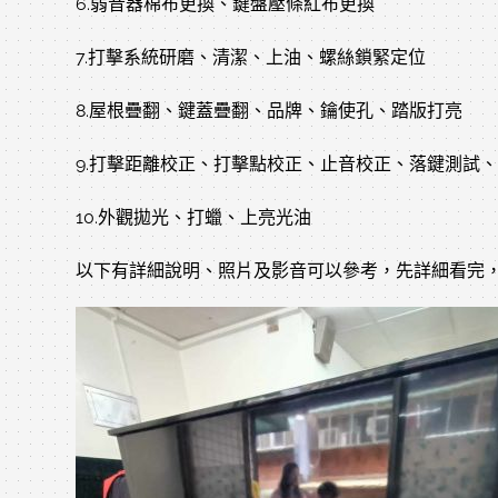
6.弱音器棉布更換、鍵盤壓條紅布更換
7.打擊系統研磨、清潔、上油、螺絲鎖緊定位
8.屋根疊翻、鍵蓋疊翻、品牌、鑰使孔、踏版打亮
9.打擊距離校正、打擊點校正、止音校正、落鍵測試
10.外觀拋光、打蠟、上亮光油
以下有詳細說明、照片及影音可以參考，先詳細看完，