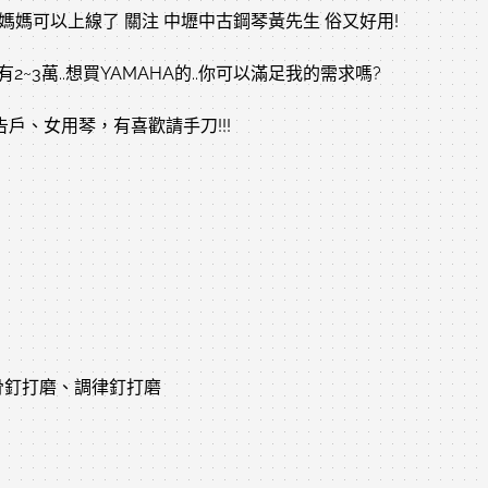
 地方媽媽可以上線了 關注 中壢中古鋼琴黃先生 俗又好用!
~3萬..想買YAMAHA的..你可以滿足我的需求嗎?
戶、女用琴，有喜歡請手刀!!!
骨釘打磨、調律釘打磨