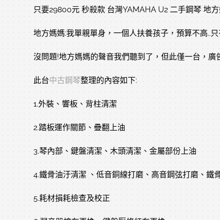
只要29800元 秒殺款 台灣YAMAHA U2 二手鋼琴
地方媽媽:我單親單身，一個人扶養孩子，預算不高..只有2
沒問題!地方媽媽的聲音我們聽到了，但此僅一台，廣告
此台
中古鋼琴
整理的內容如下:
1.外裝、響板、背柱清潔
2.踏板運作關節、疊翻上油
3.琴內部、鍵盤清潔、木頭清潔、金屬部份上油
4.鐵骨油汙清潔 、低音銅線打磨、高音鋼弦打磨、鐵
5.耗材損耗檢查及校正