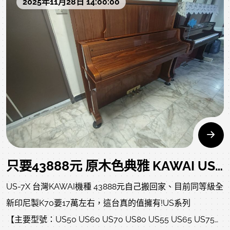
2025年11月28日 14:00:00
分享:在社團跟一般網友買二手鋼琴好嗎?https://www.rita-
music.com/modules/news/article.php?
storyid=834YAMAHA日製琴和中古米字琴就一定好嗎?
https://www.rita-
music.com/modules/news/article.php?storyid=543
只要43888元 原木色典雅 KAWAI US-7X 二手鋼琴 自己搬回家
US-7X 台灣KAWAI機種 43888元自己搬回家、目前同等級全
新印尼製K70要17萬左右，這台真的值擁有!US系列
【主要型號：US50 US60 US70 US80 US55 US65 US75