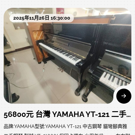
US95 US5X US6X US7X US8X US9X
其他：US55K US63H US60M US6LE US5C US8C US9C
2025年11月26日 16:30:00
和其他一些定製版特別版US】
超高人氣的三角琴造型系列，US的琴無論從外觀、年代、
配置、效果各方面都比較出色。
US是以三角琴為目標，整體定位高端的系列其中US系列主
要賣點就是儘可能的接近三角，外觀自然不用說，全部為仿
三角造型，就連音板，部分US型號也是採用了仿造三角琴的
樣式 KAWAI稱其為G曲線音板。
KAWAI當時把很多新設計用在了US上，其中US7X US80
US95 US8X US9X是系列的頂級型號，佔有絕對優勢，也是
56800元 台灣 YAMAHA YT-121 二手鋼琴 YT26萬號 中壢中古鋼琴黃先生 0980494792
最能完美體現出US系列特點的型號。更多KAWAI鋼琴型號
品牌:YAMAHA型號:YAMAHA YT-121 中古鋼琴 貓彎腳典雅
參考網