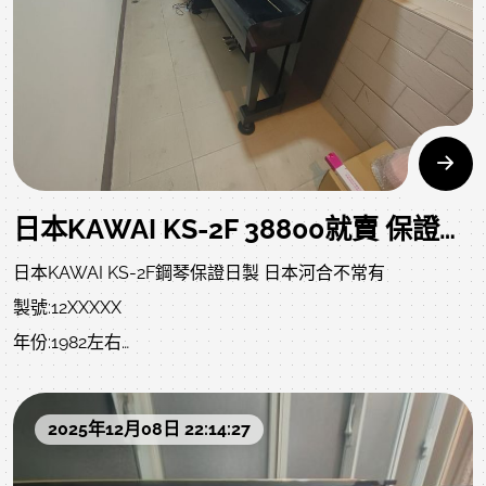
費、調音、等..加一加沒有比較便宜，更不要買音色及觸鍵不
正確的電鋼琴，現在二手鋼琴都比電鋼琴便宜了，到時候又
要換鋼琴浪費錢..還有還有...不要去搬免費的雜牌鋼琴..保證後
悔..不要說我沒跟您講..音色影音檔和照片如下，歡迎參閱:
日本KAWAI KS-2F 38800就賣 保證原裝的二手鋼琴 買中古琴請找 中壢中古鋼琴黃先生 0980494792
日本KAWAI KS-2F鋼琴保證日製 日本河合不常有
製號:12XXXXX
年份:1982左右
價格:38800元特色:
音色很棒，不會有高音或低音較悶的現象
2025年12月08日 22:14:27
響版木料高檔，打擊系統都是木頭用料不是塑膠用料
實木支柱音色柔美，觸鍵柔和紮實