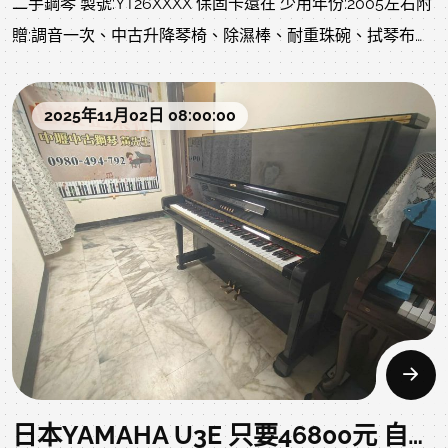
二手鋼琴 製號:YT26XXXX 保固卡還在 少用年份:2005左右附
頁:https://www.pianofan.idv.tw/2014/11/kawai.html嚴選
贈:調音一次、中古升降琴椅、除濕棒、耐重珠碗、拭琴布、
日系品牌中古琴、台廠、KAWAI3號琴 US-7X 直立鋼琴，就
琴油、等..不含運北部一樓或電梯約2000元左右(樓梯、吊
是俗!88鍵 US系列 3支踏辦(附弱音裝置) 日料台製
車、拆鍵盤、偏鄉、離島、裝箱、等..另計)售價:56800 不二
尺寸 : 高 133cm 深 65cm 寬 153cm 7¼組音階 / 6支支柱 /
2025年11月02日 08:00:00
價 已經很便宜 同品質商品不怕您比較 歡迎比價特色: 彎腳貓
止音線裝置 / 音孔裝置
腳典雅造型，不占空間，價格親民，音色及觸鍵比電鋼琴好
適合初學使用，比電鋼琴理想
多了優質練習琴首選，適合中小型家庭，YAMAHA矮身琴最
暢銷系列，保值能力強 不僅年輕、價格優惠，再嫌貴真的買
不到了..尺寸 寬 151 cm 高 121 cm 深 63 cm以下照片及影片
是購回的原始狀況，當下就很不錯，尚未調音，音色就很不
錯目前已安排整理ing，以下照片影片是我們專業認證回收後
當下的原始狀況，上一手保存良好就像去買中古車，車行都
整理得很漂亮，但您不知道的是原始狀況?是否被撞?是否大
修?以下照片及影片把上一手的狀況坦誠給您了解，放心喔我
日本YAMAHA U3E 只要46800元 自己搬回家 現量一台超值 二手鋼琴