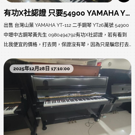
有功X社認證 只要54900 YAMAHA YT112 中古鋼琴 YT26萬號 吉客入主 #二手鋼琴
出售 台灣山葉 YAMAHA YT-112 二手鋼琴 YT26萬號 54900
中壢中古鋼琴黃先生 0980494792有功X社認證，若有看到
比我便宜的價格，打去問，保證沒有琴，因為只是騙您打去
慢慢洗您..中壢中古鋼琴黃先生 嚴選商品 值得您的信賴品
牌:YAMAHA 彎腳古典造型 保固卡還在 少用 少操型
2025年12月28日 17:10:00
號:YAMAHA YT-112 二手鋼琴附贈:調音一次、中古升降琴椅
(黑)、不含運(北部一樓或電梯 大約2000左右)、除濕棒、耐
重珠碗、拭琴布、琴油售價:54900 不二價 已經很便宜 同品
質商品不怕您比較 歡迎比價特色: 麻雀雖小五臟俱全的機
種，不占空間，價格親民，音色及觸鍵比電鋼琴好多了 優質
練習琴首選，適合中小型家庭，家裡有空間限制的有福了!此
款身高112公分的小琴適合小空間家庭使用，市面數量稀少，