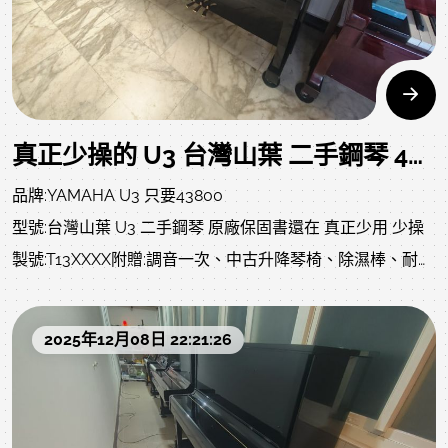
格超便宜，再嫌貴真的買不到了..避免爭議，低價優惠中古琴
銷售說明請詳閱:我們的標準至少內外要清潔整理、整音整
調，不敢說全新，但我們要求品質，資深技師會全力整理完
善至7成新，已達我們對中古琴該有的愛與對顧客責任。
真正少操的 U3 台灣山葉 二手鋼琴 43800 T13萬號 專業 中古鋼琴
品牌:YAMAHA U3 只要43800
型號:台灣山葉 U3 二手鋼琴 原廠保固書還在 真正少用 少操
製號:T13XXXX附贈:調音一次、中古升降琴椅、除濕棒、耐重
珠碗、拭琴布、琴油、保固、等..不含運(北部一樓或電梯 大
約2000左右，吊車、拆鋼琴、拆鐵窗、等..另計..)
2025年12月08日 22:21:26
售價:43800中壢中古鋼琴黃先生 嚴選商品 值得您的信賴要
買就要買整理過的，建議不要在網路上跟一般自售客買沒有
整理過的，他比您還不懂琴，您敢買？買回來還要整理、運