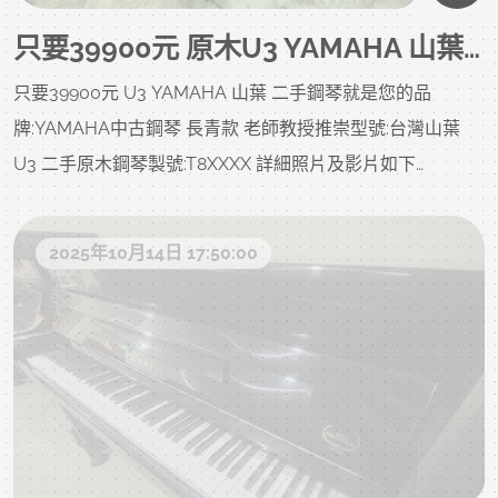
只要39900元 原木U3 YAMAHA 山葉 T8萬號 二手鋼琴 就是您的 不在意外觀首選
只要39900元 U3 YAMAHA 山葉 二手鋼琴就是您的品
牌:YAMAHA中古鋼琴 長青款 老師教授推崇型號:台灣山葉
U3 二手原木鋼琴製號:T8XXXX 詳細照片及影片如下
附贈:調音一次、中古升降琴椅、除濕棒、耐重珠碗、拭琴
布、琴油、等..不含運(北部一樓或電梯大約2000，樓梯、吊
2025年10月14日 17:50:00
車、拆鍵盤、偏鄉、離島、裝箱、等..另計)售價:39900 不二
價 已經很便宜 同品質二手鋼琴商品不怕您比較 歡迎比價以
下照片及影片是購回的原始 二手鋼琴 狀況，當下就很不錯
YAMAHA U3 鋼琴 目前整理ing，以下照片影片是我們專業
認證回收後當下的原始狀況，上一手保存良好就像去買中古
車，車行都整理得很漂亮，但您不知道的是原始狀況?是否被
撞?是否大修?以下照片及影片把上一手的狀況坦誠給您了