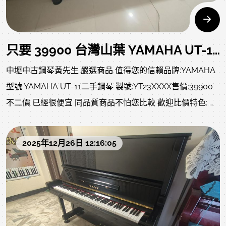
音色美外觀精緻!YAMAHA中古鋼琴矮身琴最暢銷系列，保值
能力強 不僅年輕、價格超便宜，再嫌貴真的買不到了..尺寸
寬 150 cm 高 112 cm 深 55 cm中壢中古鋼琴黃先生 嚴選商
只要 39900 台灣山葉 YAMAHA UT-11二手鋼琴 YT23萬號
品 值得您的信賴目前資深調音師整理 整調ing 超值精選(剛買
中壢中古鋼琴黃先生 嚴選商品 值得您的信賴品牌:YAMAHA
回來，已請調音師盡快回工廠整理，下面影片照片是剛買回
型號:YAMAHA UT-11二手鋼琴 製號:YT23XXXX售價:39900
來當下的狀況，有時候整理好的琴，看似漂亮，但您不知道
不二價 已經很便宜 同品質商品不怕您比較 歡迎比價特色: 麻
原本的狀況，而我們直接讓您了解上一手的狀況，不會有蛀
雀雖小五臟俱全的機種，不占空間，價格親民，音色及觸鍵
蟲、泡水及嚴重瑕疵、等..)
比電鋼琴好多了 優質練習琴首選，適合中小型家庭，
2025年12月26日 12:16:05
YAMAHA中古鋼琴矮身琴最暢銷系列，保值能力強 不僅年
輕、價格超便宜，再嫌貴真的買不到了..尺寸 寬 148 cm 高
108 cm 深 54 cm家裡有空間限制的有福了!此款身高108公
分的小琴適合小空間家庭使用，市面數量稀少，音色美外觀
精緻!YAMAHA中古鋼琴矮身琴最暢銷系列，保值能力強、價