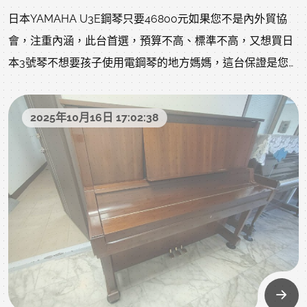
們會再經過網頁內的鋼琴整修流程:https://www.rita-
日本YAMAHA U3E鋼琴只要46800元如果您不是內外貿協
music.com/modules/news/article.php?storyid=1463
會，注重內涵，此台首選，預算不高、標準不高，又想買日
本3號琴不想要孩子使用電鋼琴的地方媽媽，這台保證是您
首選..僅此特惠一台 錯過可惜 下方為回購當下狀況目前整理
ing，以下照片影片是我們專業認證回收後當下的原始狀況，
2025年10月16日 17:02:38
上一手保存良好就像去買中古車，車行都整理得很漂亮，但
您不知道的是原始狀況?是否被撞?是否大修?以下照片及影片
把上一手的狀況坦誠給您了解，放心喔!現在一台全新日本原
裝U3訂價大約26萬左右只要46800自己搬(同商品蝦皮賣7~8
萬，甚至更高，不怕您比較，歡迎比價)，比中階電鋼琴還便
宜了，您還要買大部份老師不建議的電子商品?詳情如下說
明、照片及影音: