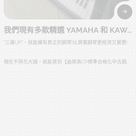
解，放心喔!
我們現有多款精選 YAMAHA 和 KAWAI 中古鋼琴，促銷優惠30000多，吉客入主!
"三萬UP"，就能擁有真正的鋼琴!比買電鋼琴更經濟又實惠!
現在不用花大錢，就能買到【曲樂高CP標準合格化中古鋼
琴】!
2025年10月13日 14:03:13
推薦9款超值二手鋼琴，如下網頁，歡迎詳閱:
歡迎預約來店試彈，親身體驗真鋼琴的魅力!
您會發現..."三萬多元"，買到的不只是鋼琴，更是學音樂最正
確的開始。