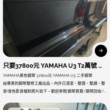
日本大品牌，品質有保障，讓您無後顧之憂，買得安心放
心。
尺寸
寬 151 cm
高 124 cm
深 63 cm
重量 204 kg
只要37800元 YAMAHA U3 T2萬號 二手鋼琴
YAMAHA黑色鋼琴 37800元 YAMAHA U3 二手鋼琴
由專業的鋼琴整修工廠出品，內外已清潔、整理、整調、整
音!音色影音檔和照片如下，歡迎參閱:鋼琴買賣/鋼琴回收/
鋼琴收購/鋼琴批發/鋼琴搬運/鋼琴調音/鋼琴維修/鋼琴保
養/全新鋼琴/中古鋼琴/二手鋼琴/鋼琴報廢/鋼琴估價文章