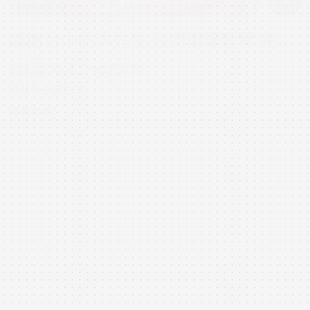
感謝台中的洪先生 沒到現場看琴 完全信任小弟的專業及商譽
直接匯訂購買了一台亮眼的
桃紅色山葉鋼琴
越看越美
2018年12月04日 07:36:23