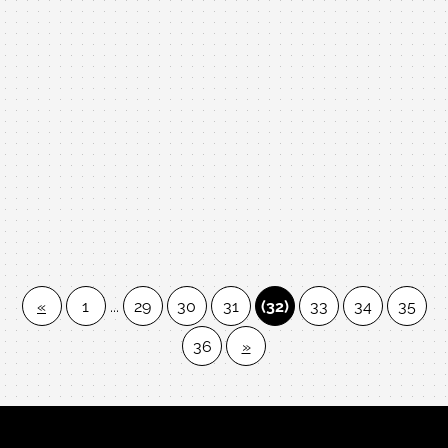
一台琴一世情，買賣不是一時， 服務才是永續，好人品賣好琴。
【感謝 竹北黃先生 購買Yamaha U30鋼琴】
【感謝 中壢張先生 購買Yamaha 米字鋼琴】
【感謝 中壢黃先生 購買Yamaha U1鋼琴】
【感謝 台南袁先生 購買Yamaha U3鋼琴】
【感謝 桃園范小姐 購買Yamaha U3鋼琴】
«
1
...
29
30
31
(32)
33
34
35
36
»