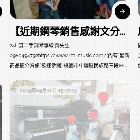
學生家長，以後不必再用電子琴和租借琴房了，在家裡
隨時想彈都沒問題。
【近期鋼琴銷售感謝文分享】
24H賞二手鋼琴專線:黃先生
0980494792https://www.rita-music.com/(內有"最新
商品簡介資訊"歡迎參閱) 桃園市中壢區民族路三段86巷
15號避免您直接前來，沒人在或門沒開白跑一趟，請先
來電與小弟確認。小弟line無設ID，直接搜尋手機號
2019年09月11日 15:17:23
碼，讓您方便尋找及詢問，有問題歡迎隨時與小弟聯繫
哦!