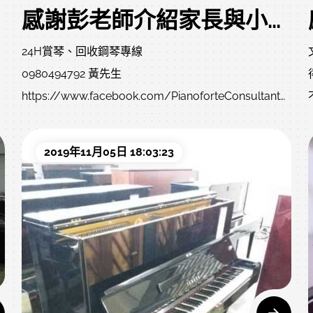
感謝彭老師介紹家長與小弟購買日本 KAWAI 二手鋼琴
24H賞琴、回收鋼琴專線
0980494792 黃先生
https://www.facebook.com/PianoforteConsultant/
（內有挑選中古鋼琴教學文章，歡迎參閱）
桃園市中壢區民族路三段86巷15號
2019年11月05日 18:03:23
避免您直接前來，沒人在或門沒開白跑一趟，請先來電
與小弟確認哦！
期待與您的見面哦！