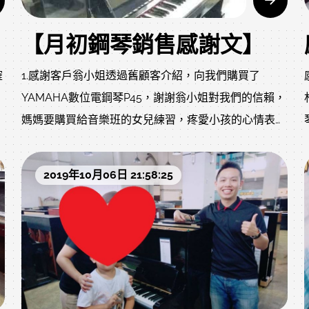
【月初鋼琴銷售感謝文】
確
1.感謝客戶翁小姐透過舊顧客介紹，向我們購買了
YAMAHA數位電鋼琴P45，謝謝翁小姐對我們的信賴，
媽媽要購買給音樂班的女兒練習，疼愛小孩的心情表露
無遺。 2.感謝平鎮何小姐透過舊顧客介紹購買
YAMAHA U1中古鋼琴，小孩雖然剛初學不久，但何小
2019年10月06日 21:58:25
姐認為既然決定要讓小孩學琴，家裡一定要有工具練
習，感謝何小姐對我們的信賴及支持，我們會維持一貫
的服務態度以及提供最優質的商品給大家。 3.感謝致力
於教學多年的吳老師，為了讓學生學得更好，建議媽媽
需購買鋼琴而推薦了小弟，目前倉庫有快100台的琴，
老師細心的挑選出一台沈穩厚實的音色、靈敏的觸鍵給