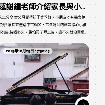
感謝鍾老師介紹家長與小弟購買YAMAHA U30 二手鋼琴
文章分享:當父母覺得孩子會學好，小朋友才有機會練
得好! 家長來選購中古鋼琴，常會聽到的就是擔心小孩
不知能持續多久，最怕買了琴之後，過不久就沒興趣不
再彈琴，鋼琴變成高貴的家具擺飾品了。另一種是想先
買便宜的琴，等過陣子小孩有興趣後再考慮買好一點的
2019年10月29日 17:50:03
鋼琴。但其實觸鍵及音色不對的琴，接觸越久對小孩彈
奏及聽音會造成很大的學習傷害， 上課時挫折感越來
越大就不學了。不對的工具只會抹殺掉小孩的興趣，阻
礙進步的空間。