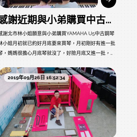
感謝近期與小弟購買中古鋼琴的顧客，HAPPY HALLOWEEN!
感謝北市林小姐願意與小弟購買YAMAHA U5中古鋼琴
林小姐月初就已約好月底要來買琴，月初剛好有進一批
琴，媽媽很擔心月底琴就沒了，好險月底又進一批，現
在倉庫滿滿的琴喔!
爸爸媽媽也很相信小弟及ㄚ莎力，不到半小時就包軌
2019年09月26日 16:52:34
了!
感謝、感恩、感激!
歡迎預約參觀:0980494792 黃先生感謝鄭小姐願意與小
弟購買YAMAHA U1中古鋼琴
服務當天小弟其實放假，推掉家庭聚餐，晚上加班為爸
爸媽媽服務，當下爸爸媽媽沒有購買說要回去考慮，正