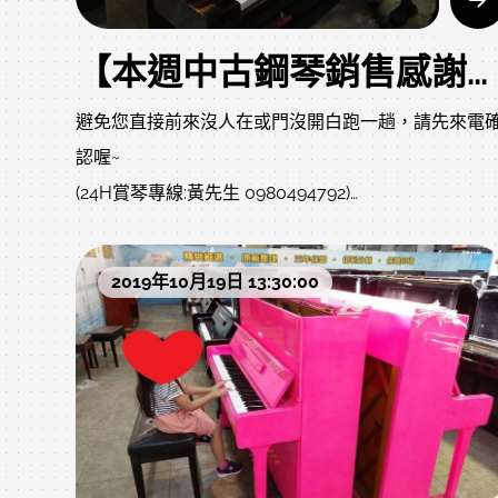
【本週中古鋼琴銷售感謝文】
避免您直接前來沒人在或門沒開白跑一趟，請先來電
認喔~
(24H賞琴專線:黃先生 0980494792)
https://www.facebook.com/PianoforteConsultant/
網址內有最新"商品簡介"資訊歡迎參閱，
2019年10月19日 13:30:00
小弟line無設ID，直接搜尋手機號碼，讓您方便尋找及
詢問，有問題歡迎隨時與小弟聯繫哦!