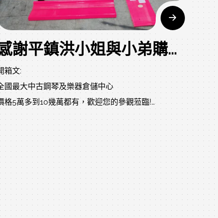
當小弟帶著一些沮喪及哀傷要離開倉庫時，爸爸媽媽突
然又來電說，算了直接訂好了，請小弟等她們，她們馬
上下高速公路，真的..不到最後關頭不要輕言放棄..
感謝平鎮洪小姐與小弟購買YAMAHA U1
謝謝爸爸媽媽給予的正能量，後續我們會服務完善的。
感謝江小姐願意與小弟購買YAMAHA G2演奏琴
開箱文:
媽媽的孩子其實才初學，但擁有一台演奏琴是媽媽的夢
全國最大中古鋼琴及樂器倉儲中心
想，加上身邊的朋友，也是小弟的舊顧客，當初第一台
價格5萬多到10幾萬都有，歡迎您的參觀蒞臨!
琴就買要價20萬的新琴，不到一年又換演奏琴，現在孩
專賣款式特色:
子才學兩年已常常出國比賽，國內外都是常勝軍。
內裝耗品更換新、外裝重新烤補漆、觸鍵紮實、回饋
2019年09月06日 08:00:00
有這個案例，江小姐希望自己的孩子也可以，就算不
好、音色美!1.由專業技師嚴選，品檢，整理，整調，更
行，自己也會彈完全不浪費，而且人生短短幾個秋，即
新
時行樂，為自己圓夢買個快樂不為過。
2.三年完整全國通路保固
媽媽不算是大富人家，也是要分期購買，看到媽媽為孩
3.贈送全新全套配件無需額外花費購買附件
子付出真的很感動，媽媽說看著姐弟倆四手聯彈是她的
4.專業搬琴師父免費搬運到府小弟及我們團隊願給您更