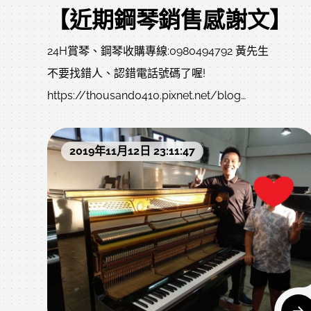
【近期鋼琴銷售感謝文】
24H賞琴、鋼琴收購專線:0980494792 黃先生
不要找錯人、認錯電話號碼了喔!
https://thousand0410.pixnet.net/blog
（內有挑選中古鋼琴教學文章，歡迎參閱）
小弟的line無設ID，直接搜尋手機號碼，讓您方便尋找
2019年11月12日 23:11:47
及詢問，有問題歡迎隨時與小弟聯繫哦!