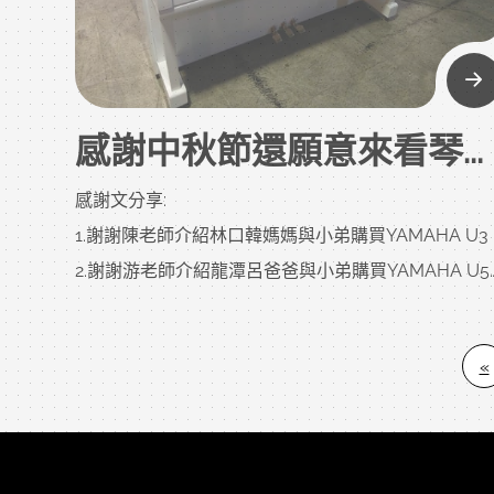
不是made in japan就是絕對，
但也不是老師說買年輕台製三號就一定要聽老師的，
老師喜歡的不見得也是您喜歡的，
小弟講誇張點就算是請周杰倫來幫您挑，
感謝中秋節還願意來看琴的爸爸媽媽和老師們，讓小弟假期還有中古鋼琴賣，謝謝！
音色 觸鍵及外觀也不一定是您喜歡的，
但一定貴...其實還是要看購買者您的需求，
感謝文分享:
在意年份嗎?
1.謝謝陳老師介紹林口韓媽媽與小弟購買YAMAHA U3
預算，
2.謝謝游老師介紹龍潭呂爸爸與小弟購買YAMAHA U5
空間，
3.謝謝舊顧客介紹匿名與小弟購買白色YAMAHA U3
顏色，
完全沒到現場看，直接與小弟售訂白色商品
«
音色，
4.謝謝台北李小姐與小弟購買YAMAHA U3
觸鍵，
5.謝謝桃園譚先生與小弟購買YAMAHA U1
其他...