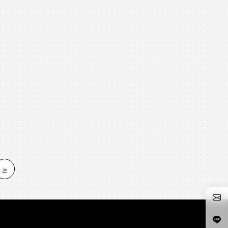
願望，也是一幅美麗的畫..
高的品質，更好的保障，更專業的保固，更完善的售後
服務，真的值得您的信賴!
千呼萬喚、萬眾期盼!本次二手鋼琴貨櫃終於海運入倉!
若爸爸媽媽還沒有購鋼琴的話，歡迎您們趁琴最多的時
候趕快來挑選喔!下次有這麼多狀況優良的鋼琴已不知
道是何時了!
買琴真的是需要緣份
這次終於來了，
»
千萬不要錯過喔!
歡迎與小弟提前預約參觀時間
0980-494-792 黃先生