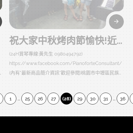
祝大家中秋烤肉節愉快!近期感謝文分享:
(24H賞琴專線:黃先生 0980494792)
https://www.facebook.com/PianoforteConsultant/
(內有"最新商品簡介資訊"歡迎參閱)桃園市中壢區民族路
三段86巷15號
避免您直接前來，沒人在或門沒開白跑一趟，請先來電
1
...
25
26
27
(28)
29
30
31
...
36
與小弟確認。
小弟line無設ID，直接搜尋手機號碼，讓您方便尋找及
詢問，有問題歡迎隨時與小弟聯繫哦!