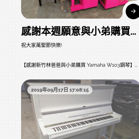
感謝本週願意與小弟購買中古鋼琴的爸爸媽媽和老師們， 感謝，感恩，感激 !
祝大家萬聖節快樂!
【感謝新竹林爸爸與小弟購買 Yamaha W103鋼琴】
【感謝中壢黃爸爸與小弟購買 Yamaha U1鋼琴 】【感
謝中壢呂爸爸與小弟購買 Yamaha U3鋼琴】本次有兩
2019年09月17日 17:08:15
台琴都是日本零件台灣組裝的台製商品，
小弟其實也常賣台灣山葉的鋼琴，
並不是日製就是好，台製就是不好，
也不是大家買日製就要跟著買日製，
品牌和產地是台灣人的迷思，