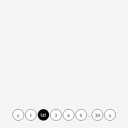
撞?是否大修?
廉售U3 只要52000 台灣山葉 T17xxxx號 YAMAHA U3 二手鋼琴
品牌:YAMAHA
型號:台灣山葉 U3 二手鋼琴 52000元 超便宜
製號:T17XXXX由專業外銷美國、東南亞、大陸的鋼琴整修工
廠出品，內外已清潔、整理、耗材更新、整調、整音，外觀
拋光，就是便宜，俗又大碗，歡迎比較比價!!音色影音檔和照
«
1
(2)
3
4
5
...
39
»
片如下，歡迎參閱:
附贈:調音一次、中古升降琴椅、除濕棒、耐重珠碗、拭琴