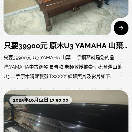
宜了，您還要買大部份老師不建議的電子商品?詳情如下說
明、照片及影音:
只要39900元 原木U3 YAMAHA 山葉 T8萬號 二手鋼琴 就是您的 不在意外觀首選
只要39900元 U3 YAMAHA 山葉 二手鋼琴就是您的品
牌:YAMAHA中古鋼琴 長青款 老師教授推崇型號:台灣山葉
U3 二手原木鋼琴製號:T8XXXX 詳細照片及影片如下
附贈:調音一次、中古升降琴椅、除濕棒、耐重珠碗、拭琴
布、琴油、等..不含運(北部一樓或電梯大約2000，樓梯、吊
2025年10月14日 17:50:00
車、拆鍵盤、偏鄉、離島、裝箱、等..另計)售價:39900 不二
價 已經很便宜 同品質二手鋼琴商品不怕您比較 歡迎比價以
下照片及影片是購回的原始 二手鋼琴 狀況，當下就很不錯