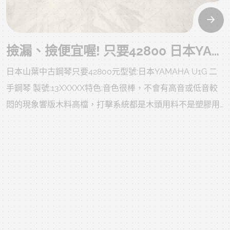
撿漏、撿便宜喔! 只要42800 日本YAMAHA U1G 二手鋼琴 自己搬 我最便宜
日本山葉中古鋼琴只要42800元型號:日本YAMAHA U1G 二
手鋼琴 製號:13XXXXX特色:音色很棒，不會有高音或低音較
悶的現象響版木料高檔，打擊系統都是木頭用料不是塑膠用
料實木支柱音色柔美，觸鍵柔和紮實日本大品牌中古鋼琴，
品質有保障，讓您無後顧之憂，買得安心放心。尺寸 寬 151
2025年10月02日 15:40:00
cm 高 121 cm 深 63 cm 重量 228 kg來..先給您5分鐘的時間
去蝦皮搜尋一下...U1G的價格，基本上都要6-7萬以上，甚至
有人賣破10萬..就只要42800元即刻入主，限量一台，夠香
嗎?夠香打夠香..刷一整排U1G..底下幫我留言..