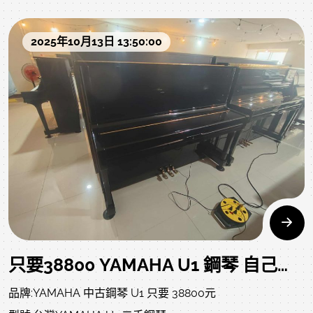
不一樣，老師喜歡的不一定是您喜歡的，歡迎洽詢!
收、鋼琴收購專線:0980494792鋼琴買賣/鋼琴回收/鋼琴收
https://www.rita-
購/鋼琴批發/鋼琴搬運/鋼琴調音/鋼琴維修/鋼琴保養/全
music.com/modules/news/article.php?storyid=1425
2025年10月13日 13:50:00
要買就要買有清潔整理過的，不要在網路上買一般顧客沒有
新鋼琴/中古鋼琴/二手鋼琴/鋼琴報廢/鋼琴估價
整理過的，載回家您會暈倒，內部蟑螂蛋、灰塵一堆..
我們都有服務以下照片及影片是購回的原始狀況，當下就很
6.只要39800元 日本KAWAI CE-7 原木典雅小琴 就是您的
而且不是調音後就可以使用，需要全面整音、整調、等..請相
不錯目前整理ing，以下照片影片是我們專業認證回收後當下
商品資訊、照片及影音:
信專業，況且我們的售價也不會比沒整理的貴太多..找我們就
的原始狀況，上一手保存良好就像去買中古車，車行都整理
https://www.rita-
對了..以下文章歡迎參閱:新琴與中古琴的差異文章參
得很漂亮，但您不知道的是原始狀況?是否被撞?是否大修?以
music.com/modules/news/article.php?storyid=1536
閱:https://www.rita-
下照片及影片把上一手的狀況坦誠給您了解，放心喔!
music.com/modules/news/article.php?storyid=4日本鋼
7.只要 39900元 台灣山葉 YAMAHA UT-11 二手鋼琴 YT23萬
琴與台灣鋼琴的差
號
別:https://thousand0410.pixnet.net/blog/post/302806156
商品資訊、照片及影音:
日本鋼琴就一定好嗎?:https://www.rita-
只要38800 YAMAHA U1 鋼琴 自己搬回家 近期廣告戶 快搶喔 請找 中壢 中古鋼琴 黃先生
https://www.rita-
music.com/modules/news/article.php?storyid=543在社
music.com/modules/news/article.php?storyid=1511
品牌:YAMAHA 中古鋼琴 U1 只要 38800元
團跟一般網友買二手鋼琴好嗎?:https://www.rita-