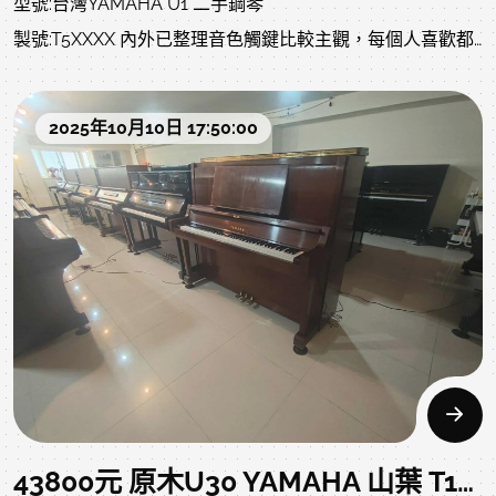
型號:台灣YAMAHA U1 二手鋼琴
music.com/modules/news/article.php?storyid=834中壢
8.只要 39900元 台灣山葉 YAMAHA UT-11 二手鋼琴 YT24萬
製號:T5XXXX 內外已整理音色觸鍵比較主觀，每個人喜歡都
中古鋼琴黃先生 嚴選商品 值得您的信賴但此為二手低價優惠
號
不一樣，老師喜歡的不一定是您喜歡的，歡迎洽詢!
中古鋼琴、現況交琴，要求完美、要美又要好音色的、強迫
商品資訊、照片及影音:
症、八角魔人、等..請跳過..或直購新琴喔!
2025年10月10日 17:50:00
https://www.rita-
要買就要買有清潔整理過的，不要在網路上買一般顧客沒有
music.com/modules/news/article.php?storyid=1443
整理過的，載回家您會暈倒，內部蟑螂蛋、灰塵一堆..
而且不是調音後就可以使用，需要全面整音、整調、等..請相
9.只要33900元 不占空間 KAWAI CS-10T 200萬台紀念機種
信專業，況且我們的售價也不會比沒整理的貴太多..找我們就
https://www.rita-
對了..以下文章歡迎參閱:新琴與中古琴的差異文章參
music.com/modules/news/article.php?storyid=1494
閱:https://www.rita-
music.com/modules/news/article.php?storyid=4日本鋼
琴與台灣鋼琴的差
別:https://thousand0410.pixnet.net/blog/post/302806156
日本鋼琴就一定好嗎?:https://www.rita-
43800元 原木U30 YAMAHA 山葉 T11萬號 走過歷史歲月的 二手鋼琴 就是您的