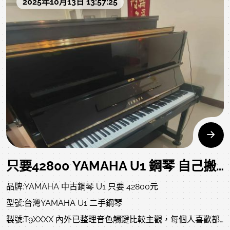
2025年10月13日 13:57:25
生 嚴選商品 值得您的信賴避免爭議，低價優惠中古琴銷售說
3.只要34900元 內外已整修美美的古董日本琴 YAMAHA 復
明請詳閱:我們的標準至少內外要清潔整理、整音整調，不敢
古窗格式
說全新，但我們要求品質，資深技師會全力整理完善至7成
商品資訊、照片及影音:
新，已達我們對中古琴該有的愛與對顧客責任。
https://www.rita-
music.com/modules/news/article.php?storyid=1500
此為中古鋼琴，一定有正常使用痕跡，一分錢一分貨，現況
交琴，要便宜又要超好請另尋高明，完美主義者購買前請三
4.只要34900元 日本YAMAHA U2 超值 二手鋼琴
思，或購買全新鋼琴喔!
商品資訊、照片及影音:
https://www.rita-
時間寶貴，為避免東看西選、摸不著頭緒，浪費彼此的時
music.com/modules/news/article.php?storyid=1504
只要42800 YAMAHA U1 鋼琴 自己搬回家 買二手鋼琴 請找 中壢 中古鋼琴 黃先生
間，請在賣場內選定喜歡的商品或私訊洽談，到現場後歡迎
品牌:YAMAHA 中古鋼琴 U1 只要 42800元
仔細檢查、試彈及敲定。
5.只要39900元 KAWAI 豪華版 70週年 KU70 泛黃的抗菌鍵
型號:台灣YAMAHA U1 二手鋼琴
盤專利 豪華大譜架
製號:T9XXXX 內外已整理音色觸鍵比較主觀，每個人喜歡都
看看哥、想想姐、殺殺姨、晃晃叔，請不要直接來店..鋼琴回
商品資訊、照片及影音: