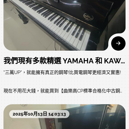
YAMAHA U3 鋼琴 目前整理ing，以下照片影片是我們專業
認證回收後當下的原始狀況，上一手保存良好就像去買中古
車，車行都整理得很漂亮，但您不知道的是原始狀況?是否被
撞?是否大修?以下照片及影片把上一手的狀況坦誠給您了
解，放心喔!
我們現有多款精選 YAMAHA 和 KAWAI 中古鋼琴，促銷優惠30000多，吉客入主!
"三萬UP"，就能擁有真正的鋼琴!比買電鋼琴更經濟又實惠!
現在不用花大錢，就能買到【曲樂高CP標準合格化中古鋼
琴】!
2025年10月13日 14:03:13
推薦9款超值二手鋼琴，如下網頁，歡迎詳閱: