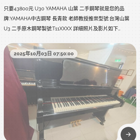
music.com/modules/news/article.php?storyid=543在社
只要43800元 U30 YAMAHA 山葉 二手鋼琴就是您的品
團跟一般網友買二手鋼琴好嗎?:https://www.rita-
牌:YAMAHA中古鋼琴 長青款 老師教授推崇型號:台灣山葉
music.com/modules/news/article.php?storyid=834中壢
U3 二手原木鋼琴製號:T11XXXX 詳細照片及影片如下
中古鋼琴黃先生 嚴選商品 值得您的信賴但此為二手低價優惠
附贈:調音一次、中古升降琴椅、除濕棒、耐重珠碗、拭琴
中古鋼琴、現況交琴，要求完美、要美又要好音色的、強迫
布、琴油、等..不含運(北部一樓或電梯大約2000，樓梯、吊
症、八角魔人、等..請跳過..或直購新琴喔!
2025年10月03日 07:50:00
車、拆鍵盤、偏鄉、離島、裝箱、等..另計)售價:43800 不二
價 已經很便宜 同品質二手鋼琴商品不怕您比較 歡迎比價以
下照片及影片是購回的原始 二手鋼琴 狀況，當下就很不錯
YAMAHA U30 鋼琴 目前整理ing，以下照片影片是我們專業
認證回收後當下的原始狀況，上一手保存良好就像去買中古
車，車行都整理得很漂亮，但您不知道的是原始狀況?是否被
撞?是否大修?以下照片及影片把上一手的狀況坦誠給您了
解，放心喔!