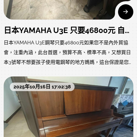
當下的原始狀況，上一手保存良好就像去買中古車，車行都
整理得很漂亮，但您不知道的是原始狀況?是否被撞?是否大
修?以下照片及影片把上一手的狀況坦誠給您了解，放心喔我
日本YAMAHA U3E 只要46800元 自己搬回家 現量一台超值 二手鋼琴
們會再經過網頁內的鋼琴整修流程:https://www.rita-
日本YAMAHA U3E鋼琴只要46800元如果您不是內外貿協
music.com/modules/news/article.php?storyid=1463
會，注重內涵，此台首選，預算不高、標準不高，又想買日
本3號琴不想要孩子使用電鋼琴的地方媽媽，這台保證是您
首選..僅此特惠一台 錯過可惜 下方為回購當下狀況目前整理
ing，以下照片影片是我們專業認證回收後當下的原始狀況，
2025年10月16日 17:02:38
上一手保存良好就像去買中古車，車行都整理得很漂亮，但
您不知道的是原始狀況?是否被撞?是否大修?以下照片及影片
把上一手的狀況坦誠給您了解，放心喔!現在一台全新日本原
裝U3訂價大約26萬左右只要46800自己搬(同商品蝦皮賣7~8
萬，甚至更高，不怕您比較，歡迎比價)，比中階電鋼琴還便