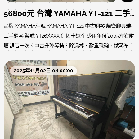
56800元 台灣 YAMAHA YT-121 二手鋼琴 YT26萬號 中壢中古鋼琴黃先生 0980494792
品牌:YAMAHA型號:YAMAHA YT-121 中古鋼琴 貓彎腳典雅
二手鋼琴 製號:YT26XXXX 保固卡還在 少用年份:2005左右附
贈:調音一次、中古升降琴椅、除濕棒、耐重珠碗、拭琴布、
琴油、等..不含運北部一樓或電梯約2000元左右(樓梯、吊
車、拆鍵盤、偏鄉、離島、裝箱、等..另計)售價:56800 不二
2025年11月02日 08:00:00
價 已經很便宜 同品質商品不怕您比較 歡迎比價特色: 彎腳貓
腳典雅造型，不占空間，價格親民，音色及觸鍵比電鋼琴好
多了優質練習琴首選，適合中小型家庭，YAMAHA矮身琴最
暢銷系列，保值能力強 不僅年輕、價格優惠，再嫌貴真的買
不到了..尺寸 寬 151 cm 高 121 cm 深 63 cm以下照片及影片
是購回的原始狀況，當下就很不錯，尚未調音，音色就很不
錯目前已安排整理ing，以下照片影片是我們專業認證回收後