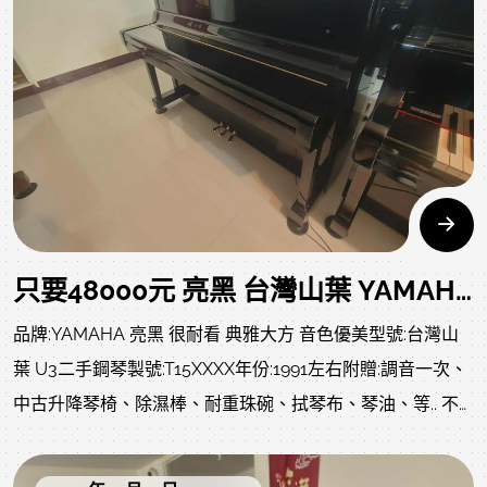
歡迎預約來店試彈，親身體驗真鋼琴的魅力!
您會發現..."三萬多元"，買到的不只是鋼琴，更是學音樂最正
確的開始。
1.只要38800元 YAMAHA U1 鋼琴 T5萬號
商品資訊、照片及影音:
https://www.rita-
music.com/modules/news/article.php?storyid=1537
只要48000元 亮黑 台灣山葉 YAMAHA U3 T15萬號 二手鋼琴 中壢中古鋼琴黃先生 0980494792
品牌:YAMAHA 亮黑 很耐看 典雅大方 音色優美型號:台灣山
2.只要38800元 日本YAMAHA U1G 二手鋼琴
葉 U3二手鋼琴製號:T15XXXX年份:1991左右附贈:調音一次、
商品資訊、照片及影音:
中古升降琴椅、除濕棒、耐重珠碗、拭琴布、琴油、等.. 不
https://www.rita-
含運(北部一樓或電梯 大約2000左右)售價:48000 不二價 已
music.com/modules/news/article.php?storyid=1528
經很便宜 同品質商品不怕您比較 歡迎比價中壢中古鋼琴黃先