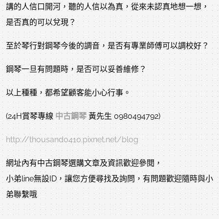
講的人信口開河，聽的人信以為真，從來未認真地想一想，
是否真的可以兌現？
至於琴行對鋼琴今後的調音，是否有專業師傅可以調校好？
鋼琴一旦有問題時，是否可以妥善維修？
以上種種，都希望顧客能小心行事。
(24H賞琴專線
中古鋼琴
黃先生 0980494792)
http://thousand0410.pixnet.net/blog
網址內有中古鋼琴選購文章及資訊歡迎參閱，
小弟line無設ID，讓您方便尋找及詢問，有問題歡迎隨時與小
弟聯繫哦