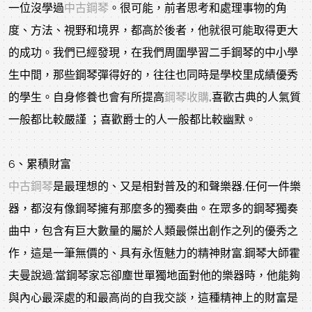
一位沒學過
中古鋼琴
。很可能，前者思考和處理事物的角
度、方法、視野和境界，都高於後者，他就很可能取得更大
的成功。我們已經發現，在我們周圍學習二手鋼琴的中小學
生中間，那些鋼琴彈得好的，往往也同時是學校里成績優秀
的學生。自身修養也會有所提高
鋼琴收購
,喜歡古典的人氣質
一般都比較嚴謹 ；喜歡爵士的人一般都比較幽默。
6、累積財富
中古鋼琴
是最理想的、又是相對普及的和聲樂器,任何一件樂
器，都沒有像鋼琴擁有那麼多的獨奏曲。在眾多的鋼琴獨奏
曲中，包含有巨大數量的屬於人類最傑出創作之列的優秀之
作，這是一筆無價的、具有永恆魅力的精神財富.鋼琴大師霍
夫曼說過:當鋼琴家忘卻塵世單獨地面對他的樂器時，他能夠
與內心最深處的和最高尚的自我交談，這種精神上的財富是