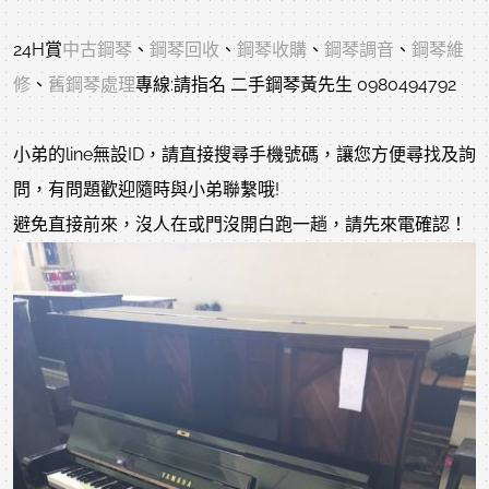
24H賞
中古鋼琴
、
鋼琴回收
、
鋼琴收購
、
鋼琴調音
、
鋼琴維
修
、
舊鋼琴處理
專線:請指名 二手鋼琴黃先生 0980494792
小弟的line無設ID，請直接搜尋手機號碼，讓您方便尋找及詢
問，有問題歡迎隨時與小弟聯繫哦!
避免直接前來，沒人在或門沒開白跑一趟，請先來電確認！