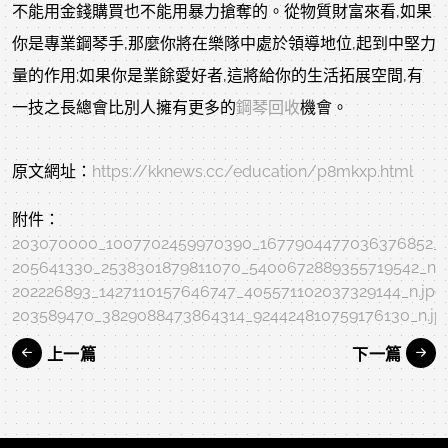
不能用金錢購買也不能用暴力搶奪的。從物質財富來看,如果
你是專業鋼琴手,那麼你將在樂隊中處於領導地位,起到中堅力
量的作用;如果你是業餘愛好者,這將給你的生活拓展空間,有
一技之長總會比別人擁有更多的
鋼琴回收
機會。
原文網址：
https://kknews.cc/education/p8mkxp.html
附件：
203070000_1007702459970390_1677904477036376852_n
205641330_2538301879811070_5400672889355719542_n.j
202226893_1427110157646747_405571102037329144_n.jpg
203589470_3829088473864314_924424810759176130_n.jp
上一篇
下一篇