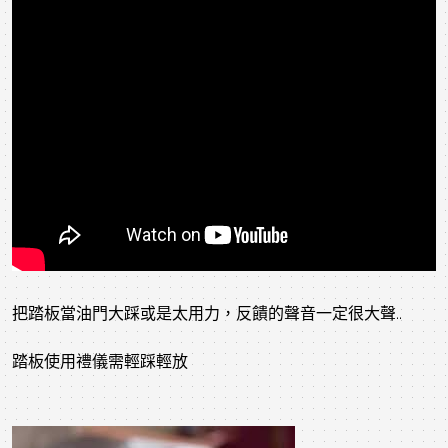
把踏板當油門大踩或是太用力，反饋的聲音一定很大聲..
踏板使用禮儀需輕踩輕放