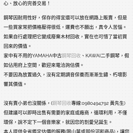
心、放心的完善交易！
鋼琴因耐用性好，保存的得宜還可以放在網路上販賣，但是
一些買家常把價格壓得很低，運費也不願出，真令人苦惱。
如果自行處理把它變成廢棄木材回收，實在也可惜了當初買
回來的價值。
家中有不用的YAMAHA中古
鋼琴回收
、KAWAI二手鋼琴，假
如佔用府上空間，歡迎來電洽詢估價。
不要因為放置過久，沒有定期調音保養而漸漸生鏽、朽壞影
響其價值。
沒有賣小弟也沒關係，(
鋼琴回收
專線:0980494792 黃先生)
但建議可以即時出售有需要的家庭或廠商，循環利用，不僅
環保，說不定下一個音樂家，就因您的割愛兒誕生。
本人提供全省鑑定估價的服務(限山葉或部份河和商品)，讓您