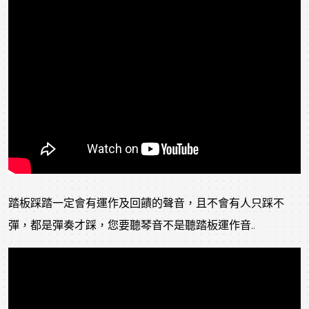
踏板踩踏一定會有運作及回饋的聲音，且不會有人只踩不
彈，都是彈奏才踩，您要聽琴音不是聽踏板運作音..