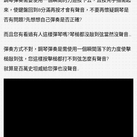
鋼琴彈奏需要使用一個瞬間的力道按下去，且按完手指需起
來，使鍵盤回到8分滿再按才會有聲音，不要再懷疑鋼琴是
否有問題?先想想自己彈奏是否正確?
而且您有看過有人這樣彈琴嗎?琴槌都沒敲到弦當然沒聲音...
彈奏方式不對，鋼琴彈奏是需使用一個瞬間落下的力度使擊
槌敲到弦，您這樣按擊槌都打不到弦怎麼有聲音?
就算是百萬史坦威給您彈也沒聲音..