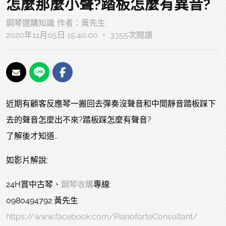
怎麼那麼小聲?踏板怎麼有異音?
鋼琴選購知識
作者：
黃先生
2020年11月05日 15:40:00 ‧ 3355次閱讀
近期有顧客反應琴一搬回去彈奏沒聲音和中間靜音踏板踩下
去的聲音怎麼出不來?踏板踩怎麼有聲音?
了解後才知道..
如影片解說:
24H賞中古琴、
鋼琴收購
專線:
0980494792 黃先生
https://www.facebook.com/PianoforteConsultant/