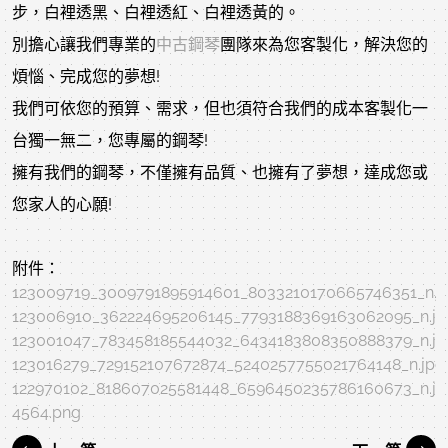
步，白裡透黑、白裡透紅、白裡透黃的。
別擔心讓我們專業的
中古鋼琴
團隊來為您客製化，解決您的
煩惱、完成您的夢想!
我們可依您的預算、需求，但也須符合我們的成本客製化一
台獨一無二，您專屬的鋼琴!
擁有我們的鋼琴，不僅擁有品質、也擁有了夢想，達成您或
您家人的心願!
附件：
123009719_3009791895914601_8033210170665746351_n.j
123006910_362224695206145_7793188369163062095_n.jp
123001047_783458185544032_6434183808350888379_n.jp
123016279_729152107672874_5240257755021764148_n.jpg
122970102_818607025581448_6596450235786160673_n.jp
4564.png