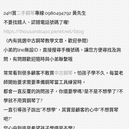
24H賞
二手鋼琴
專線:0980494792 黃先生
不要找錯人、認錯電話號碼了喔!
https://thousand0410.pixnet.net/blog
（內有挑選中古鋼琴教學文章，歡迎參閱）
小弟的line無設ID，直接搜尋手機號碼，讓您方便尋找及詢
問，有問題歡迎隨時與小弟聯繫哦
常常看到很多顧客不敢買
中古鋼琴
，怕孩子學不久，每當老
師開始要求需要準備鋼琴當工具練習時，
都會一直反覆的詢問孩子，你還要學嗎?是不是不想學了?不
學就不用買鋼琴了?
一直引導孩子說出"不想學"，其實是顧客的心中"不想買琴
吧?"
您心中到底是希望孩子學還是不學?