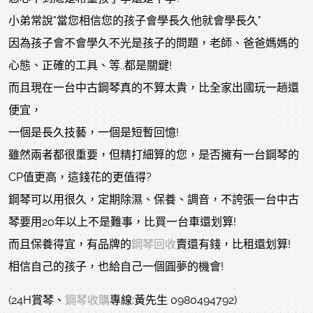
小弟常說"當您相信您的孩子會學長久他就會學長久"
因為孩子會不會學久不光是孩子的問題，老師、爸爸媽媽的
心態、正確的工具、等..都是關鍵!
而且現在一台中古鋼琴真的不算太貴，比全家出國玩一趟還
便宜，
一個是長久技藝，一個是短暫回憶!
雖然兩者都很重要，但精打細算的您，是否擁有一台鋼琴的
CP值更高，這錢花的更值得?
鋼琴可以用很久，定期除濕、保養、調音，不誇張一台中古
琴要用20年以上不是難事，比買一台車還划算!
而且保養得宜，有品牌的
鋼琴回收
賣還有錢，比租還划算!
相信自己的孩子，也給自己一個圓夢的機會!
(24H賞琴、
鋼琴收購
專線:黃先生 0980494792)