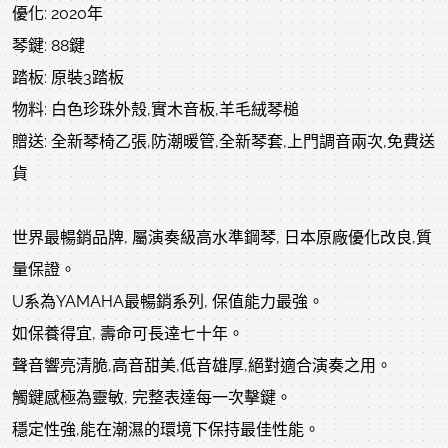
優化: 2020年
琴鍵: 88鍵
踏板: 原裝3踏板
物料: 白色珍珠外殼,實木音板,羊毛絨琴槌
贈送: 全新琴椅乙張,防潮暖管,全新琴套,上門調音兩次,免費送
貨
世界最暢銷品牌, 屬演奏級高水準鋼琴, 日本原廠優化改良,質
量保證。
U系為YAMAHA最暢銷系列, 保值能力最強。
如保養得宜, 壽命可長逹七十年。
聲音響亮清脆,高音甜美,低音雄厚,絕對適合演奏之用。
觸鍵感極為靈敏, 完整表達每一次擊鍵。
穩定性強,能在潮濕的環境下保持最佳性能。