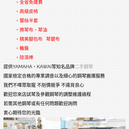
‧全省免運費
‧高級皮椅
‧蕾絲半套
‧擦琴布、琴油
‧精美腳包布 琴鍵布
‧輪盤
‧除濕棒
提供YAMAHA、KAWAI等知名品牌
二手鋼琴
國家檢定合格的專業調音以及細心的鋼琴搬運服務
我們不嘩眾取寵 不削價競爭 不違背良心
歡迎您來店試琴及參觀鋼琴的調整維護過程
若需其他鋼琴或有任何問題歡迎詢問
衷心期待您的光臨