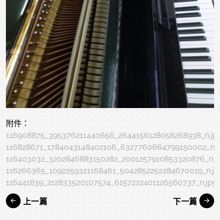
附件：
116908875_395376211440656_2644156128058268938_n.jp
116828671_1784043148402106_6327760664799150002_n.j
116403032_3202846883150282_2001257910853320876_n.j
116266365_1092259321168461_5042852252284670019_n.jp
116441839_212833520107574_6157222401126560737_n.jpg
上一篇
下一篇