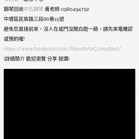
鋼琴回收
中古鋼琴
黃老師 0980494792
中壢區民族路三段86巷15號
避免您直接前來，沒人在或門沒開白跑一趟，請先來電確認
或預約喔!
https://www.facebook.com/PianoforteConsultant/
(詳細簡介 歡迎瀏覽 分享 按讚)