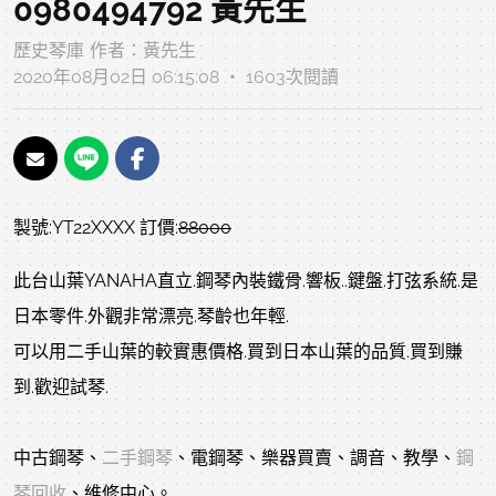
0980494792 黃先生
歷史琴庫
作者：
黃先生
2020年08月02日 06:15:08 ‧ 1603次閱讀
製號:YT22XXXX 訂價:
88000
此台山葉YANAHA直立.鋼琴內裝鐵骨.響板..鍵盤.打弦系統.是
日本零件.外觀非常漂亮.琴齡也年輕.
可以用二手山葉的較實惠價格.買到日本山葉的品質.買到賺
到.歡迎試琴.
中古鋼琴、
二手鋼琴
、電鋼琴、樂器買賣、調音、教學、
鋼
琴回收
、維修中心。